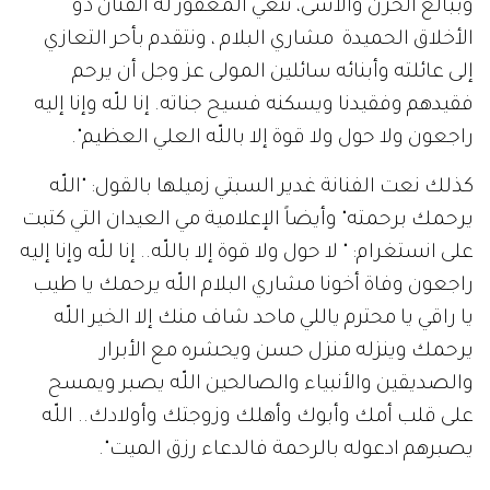
وببالغ الحزن والأسى، ننعي المغفور له الفنان ذو
الأخلاق الحميدة مشاري البلام ، ونتقدم بأحر التعازي
إلى عائلته وأبنائه سائلين المولى عز وجل أن يرحم
فقيدهم وفقيدنا ويسكنه فسيح جناته. إنا للّه وإنا إليه
راجعون ولا حول ولا قوة إلا باللّه العلي العظيم".
كذلك نعت الفنانة غدير السبتي زميلها بالقول: "اللّه
يرحمك برحمته" وأيضاً الإعلامية مي العيدان التي كتبت
على انستغرام: " لا حول ولا قوة إلا باللّه.. إنا للّه وإنا إليه
راجعون وفاة أخونا مشاري البلام اللّه يرحمك يا طيب
يا راقي يا محترم ياللي ماحد شاف منك إلا الخير اللّه
يرحمك وينزله منزل حسن ويحشره مع الأبرار
والصديقين والأنبياء والصالحين اللّه يصبر ويمسح
على قلب أمك وأبوك وأهلك وزوجتك وأولادك.. اللّه
يصبرهم ادعوله بالرحمة فالدعاء رزق الميت".