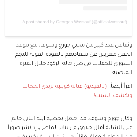
A post shared by Georges Wassouf (@officialwassouf)
وتفاعل عدد كبير من محبي جورج وسوف، مع موعد
الحفل معربين عن سعادتهم بالعودة القوية للنجم
السوري للحفلات في ظل حالة الركود خلال الفترة
الماضية.
اقرأ أيضاً:
(بالفيديو) فنانة كويتية ترتدي الحجاب
وتكشف السبب!
وكان جورج وسوف، قد احتفل بخطبة ابنه الثاني حاتم
على الشابة آمال حلاوي في يناير الماضي، إذ نشر صوراً