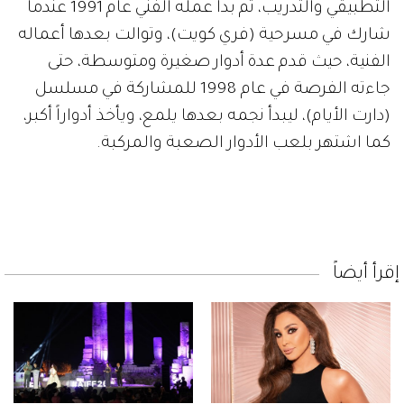
التطبيقي والتدريب، ثم بدأ عمله الفني عام 1991 عندما
شارك في مسرحية (فري كويت)، وتوالت بعدها أعماله
الفنية، حيث قدم عدة أدوار صغيرة ومتوسطة، حتى
جاءته الفرصة في عام 1998 للمشاركة في مسلسل
(دارت الأيام)، ليبدأ نجمه بعدها يلمع، ويأخذ أدواراً أكبر،
كما اشتهر بلعب الأدوار الصعبة والمركبة.
إقرأ أيضاً