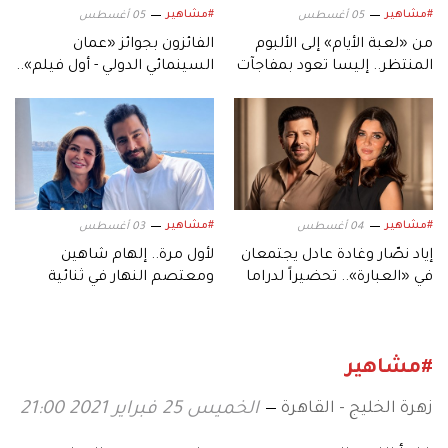
#مشاهير
#مشاهير
05 أغسطس
05 أغسطس
من «لعبة الأيام» إلى الألبوم
الفائزون بجوائز «عمان
المنتظر.. إليسا تعود بمفاجآت
السينمائي الدولي - أول فيلم»..
موسيقية جديدة
في دورته السابعة
#مشاهير
#مشاهير
04 أغسطس
03 أغسطس
إياد نصّار وغادة عادل يجتمعان
لأول مرة.. إلهام شاهين
في «العبارة».. تحضيراً لدراما
ومعتصم النهار في ثنائية
رمضان 2027
سينمائية عبر «حين يكتب
الحب»
#مشاهير
زهرة الخليج - القاهرة
الخميس 25 فبراير 2021 21:00