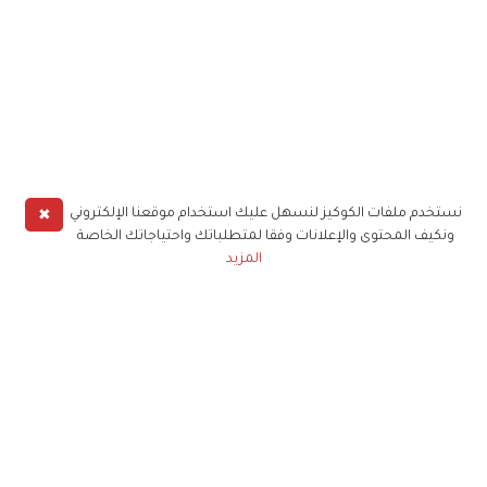
✖
نستخدم ملفات الكوكيز لنسهل عليك استخدام موقعنا الإلكتروني
ونكيف المحتوى والإعلانات وفقا لمتطلباتك واحتياجاتك الخاصة
المزيد
حملوا تطبيق
زهرة الخليج