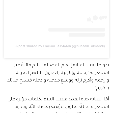
A post shared by 𝐇𝐮𝐬𝐬𝐚𝐢𝐧_𝐀𝐥𝐌𝐚𝐡𝐝𝐢 (@hussain_almahdi)
بدورها نعت الفنانة إلهام الفضالة البلام قائلةً عبر
انستغرام: "إنا للّه وإنا إليه راجعون.. اللهم اغفر له
وارحمه وأكرم نزله ووسع مدخله وأدخله فسيح جناتك
يا كريم".
أمّا الفنانة حياة الفهد فنعت البلام بكلمات مؤثرة على
انستغرام قائلةً: بقلوب مؤمنة بقضاء الله وقدره،