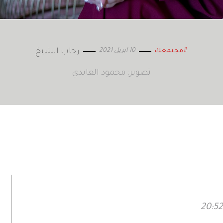
10 ابريل 2021
رحاب الشيخ
#مجتمعك
تصوير: محمود العايدي