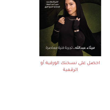
احصل على نسختك الورقية أو
الرقمية