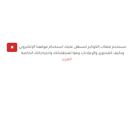
✖
نستخدم ملفات الكوكيز لنسهل عليك استخدام موقعنا الإلكتروني
ونكيف المحتوى والإعلانات وفقا لمتطلباتك واحتياجاتك الخاصة
المزيد
حملوا تطبيق
زهرة الخليج