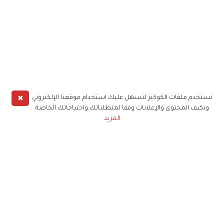
✖
نستخدم ملفات الكوكيز لنسهل عليك استخدام موقعنا الإلكتروني
ونكيف المحتوى والإعلانات وفقا لمتطلباتك واحتياجاتك الخاصة
المزيد
حملوا تطبيق
زهرة الخليج