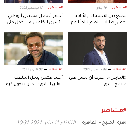
#مشاهير
#مشاهير
19 يناير
17 ديسمبر 2025
تجمع بين الاحتشام والأناقة..
أحلام تُشعل «ملتقى أبوظبي
أجمل إطلالات أنغام تزامنًا مع
الأسري الخامس».. بحفل فني
عيد ميلادها الـ53
استثنائي
#مشاهير
#مشاهير
06 ديسمبر 2025
03 أكتوبر 2025
«المايدي»: اخترتُ أن يحمل فني
أحمد فهمي يدخل الملعب
ملامح بلادي
بـ«ابن النادي».. حين تتحول كرة
القدم إلى دراما
#مشاهير
زهرة الخليج - القاهرة
الثلاثاء 11 مايو 2021 10:31