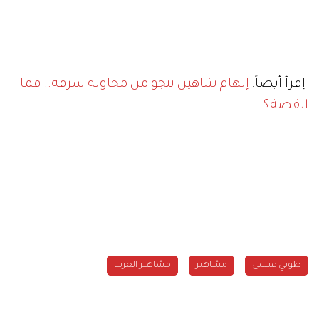
إقرأ أيضاً:
إلهام شاهين تنجو من محاولة سرقة.. فما
القصة؟
طوني عيسى
مشاهير
مشاهير العرب