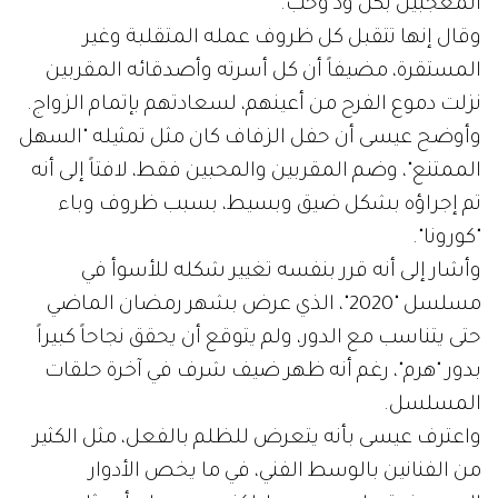
المعجبين بكل ود وحب.
وقال إنها تتقبل كل ظروف عمله المتقلبة وغير
المستقرة، مضيفاً أن كل أسرته وأصدقائه المقربين
نزلت دموع الفرح من أعينهم، لسعادتهم بإتمام الزواج.
وأوضح عيسى أن حفل الزفاف كان مثل تمثيله "السهل
الممتنع"، وضم المقربين والمحبين فقط، لافتاً إلى أنه
تم إجراؤه بشكل ضيق وبسيط، بسبب ظروف وباء
"كورونا".
وأشار إلى أنه قرر بنفسه تغيير شكله للأسوأ في
مسلسل "2020"، الذي عرض بشهر رمضان الماضي
حتى يتناسب مع الدور، ولم يتوقع أن يحقق نجاحاً كبيراً
بدور "هرم"، رغم أنه ظهر ضيف شرف في آخرة حلقات
المسلسل.
واعترف عيسى بأنه يتعرض للظلم بالفعل، مثل الكثير
من الفنانين بالوسط الفني، في ما يخص الأدوار