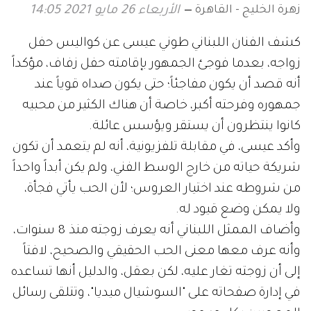
زهرة الخليج - القاهرة
الأربعاء 26 مايو 2021 14:05
كشف الفنان اللبناني طوني عيسى عن كواليس حفل
زواجه، بعدما فوجئ الجمهور بإقامته حفل زفاف، مؤكداً
أنه قصد أن يكون مفاجئاً؛ حتى يكون صداه قوياً عند
جمهوره وفرحته أكبر، خاصة أن هناك الكثير من محبيه
كانوا ينتظرون أن يستقر ويؤسس عائلة.
وأكد عيسى، في مقابلة تلفزيونية، أنه لم يتعمد أن تكون
شريكة حياته من خارج الوسط الفني، ولم يكن أبداً واحداً
من شروطه عند اختيار العروس؛ لأن الحب يأتي فجأة،
ولا يمكن وضع قيود له.
وأضاف الممثل اللبناني أنه يعرف زوجته منذ 8 سنوات،
وأنه عرف معها معنى الحب الحقيقي والصحيح، لافتاً
إلى أن زوجته تغار عليه، لكن بعقل، والدليل أنها تساعده
في إدارة صفحاته على "السوشيال ميديا"، وتتلقى رسائل