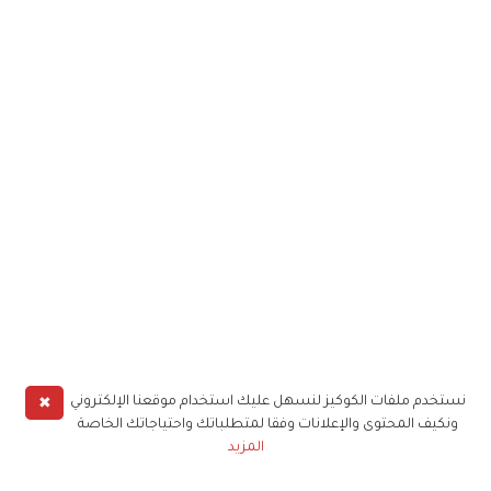
✖
نستخدم ملفات الكوكيز لنسهل عليك استخدام موقعنا الإلكتروني
ونكيف المحتوى والإعلانات وفقا لمتطلباتك واحتياجاتك الخاصة
المزيد