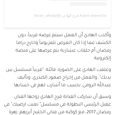
A post shared by فرح الهادي (@farah_alhady)
وأكدت الهادي أن العمل سيتم عرضه قريباً، دون
الكشف عما إذا كان العرض تلفزيونياً وخارج دراما
رمضان أم حلقات عشارية يتم عرضها على منصة
إلكترونية.
وعلقت الهادي على الصورة، قائلة: "قريباً مسلسل بين
يديك"، والعمل من إخراج صمود الكندري، وتأليف
عبدالله الرومي، بحسب ما أشارت لهم في حسابها.
وسبق أن شاركت الفنانة فرح الهادي زوجها الفنان
عقيل الرئيسي البطولة في مسلسل" تعبت ارضيك" في
رمضان 2017، مع كوكبة من فناني الخليج أبرزهم: زهرة