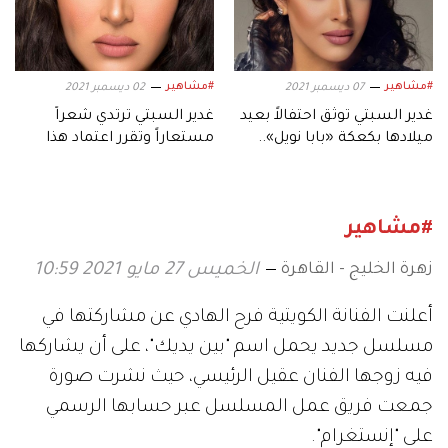
#مشاهير
#مشاهير
07 ديسمبر 2021
02 ديسمبر 2021
غدير السبتي توثق احتفالاً بعيد
غدير السبتي ترتدي شعراً
ميلادها بكعكة «بابا نويل»..
مستعاراً وتقرر اعتماد هذا
وتكشف قصتها
اللون.. فكيف بدت؟
#مشاهير
زهرة الخليج - القاهرة
الخميس 27 مايو 2021 10:59
أعلنت الفنانة الكويتية فرح الهادي عن مشاركتها في
مسلسل جديد يحمل اسم "بين يديك"، على أن يشاركها
فيه زوجها الفنان عقيل الرئيسي، حيث نشرت صورة
جمعت فريق عمل المسلسل عبر حسابها الرسمي
على "إنستغرام".