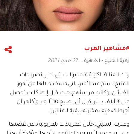
#مشاهير العرب
زهرة الخليج - القاهرة
27 مايو 2021
ردت الفنانة الكويتية، غدير السبتي، على تصريحات
المنتج باسم عبدالأمير، التي كشف خلالها عن أجور
الفنانين، وكانت من بينهم، حيث قال إنها كانت تحصل
على 3 آلاف دينار، قبل أن يصبح 10 آلاف، وأظهر أن
أجرها ضعيف مقارنة ببقية الفنانين.
وعبرت السبتي، خلال تصريحات تلفزيونية، عن غضبها
من باسم عبدالأمير بعد إعلانه عن أجرها، مؤكدة أن هذا