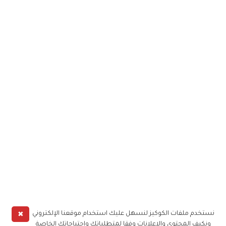
✖
نستخدم ملفات الكوكيز لنسهل عليك استخدام موقعنا الإلكتروني
ونكيف المحتوى والإعلانات وفقا لمتطلباتك واحتياجاتك الخاصة