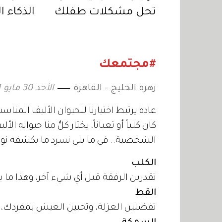
تحل مشكلات طفلك
الذكاء 
الدراسية؟
الإنسان.
#مجتمعك
زهرة الخليج - القاهرة
الأحد 30 مايو 2021 11:49
عادة يرتبط اختيارنا للحيوان الأليف الم
كان كلباً أو ثعباناً، يختار كلٌّ منا حيوا
الشخصية.. في ما يلي نسرد ما يكشفه ن
الكلب
تقدرين الرفقة قبل أي شيء آخر، وهذا ما 
القط
تفضلين العزلة، وتحبين العيش بمفردك، ك