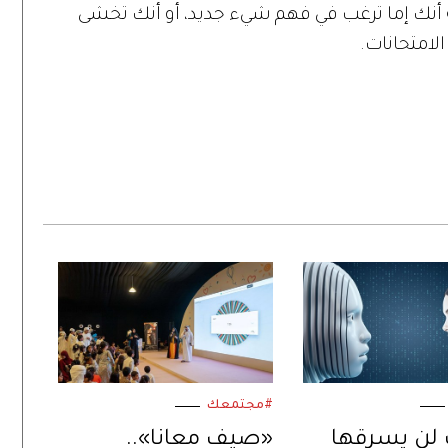
 أنك إما ترغب في فهم شيء جديد، أو أنك تخشى
لامتحانات.
#مجتمعك
 لن يسرقها
«صيف معانا»..