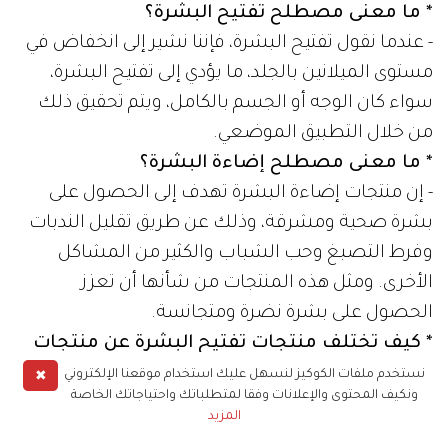
* ما معنى مصطلح تفتيح البشرة؟
- عندما نقول تفتيح البشرة، فإننا نشير إلى انخفاض في
مستوى الميلانين بالجلد، ما يؤدي إلى تفتيح البشرة،
سواء كان الوجه أو الجسم بالكامل، ويتم تحقيق ذلك
من خلال التطبيق الموضعي.
* ما معنى مصطلح إضاءة البشرة؟
- إن منتجات إضاءة البشرة تهدف إلى الحصول على
بشرة صحية ومشرقة، وذلك عن طريق تقليل الندبات
وفرط التصبغ وحب الشباب والكثير من المشاكل
الأخرى. ومثل هذه المنتجات من شأنها أن تعزز
الحصول على بشرة نضرة ومتجانسة.
* كيف تختلف منتجات تفتيح البشرة عن منتجات
إضاءتها؟
✖
نستخدم ملفات الكوكيز لنسهل عليك استخدام موقعنا الإلكتروني
ونكيف المحتوى والإعلانات وفقا لمتطلباتك واحتياجاتك الخاصة
- عندما يتعلق الأمر بمنتجات إضاءة البشرة، نوصي
المزيد
بأحماض ألفا هيدروكسي (أحماض ألفا هيدروكسي)،