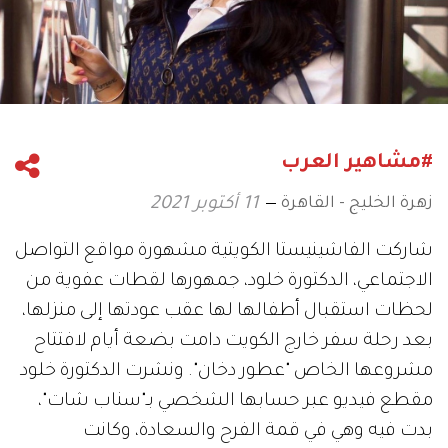
#مشاهير العرب
زهرة الخليج - القاهرة
11 أكتوبر 2021
شاركت الفاشينيستا الكويتية مشهورة مواقع التواصل
الاجتماعي، الدكتورة خلود، جمهورها لقطات عفوية من
لحظات استقبال أطفالها لها عقب عودتها إلى منزلها،
بعد رحلة سفر خارج الكويت دامت بضعة أيام لافتتاح
مشروعها الخاص "عطور دخان". ونشرت الدكتورة خلود
مقطع فيديو عبر حسابها الشخصي بـ"سناب شات"،
بدت فيه وهي في قمة الفرح والسعادة، وكانت