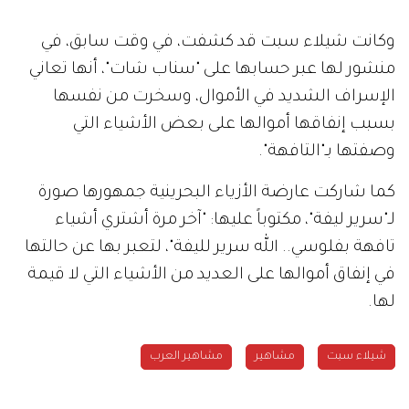
وكانت شيلاء سبت قد كشفت، في وقت سابق، في
منشور لها عبر حسابها على "سناب شات"، أنها تعاني
الإسراف الشديد في الأموال، وسخرت من نفسها
بسبب إنفاقها أموالها على بعض الأشياء التي
وصفتها بـ"التافهة".
كما شاركت عارضة الأزياء البحرينية جمهورها صورة
لـ"سرير ليفة"، مكتوباً عليها: "آخر مرة أشتري أشياء
تافهة بفلوسي.. الله سرير لليفة"، لتعبر بها عن حالتها
في إنفاق أموالها على العديد من الأشياء التي لا قيمة
لها.
شيلاء سبت
مشاهير
مشاهير العرب