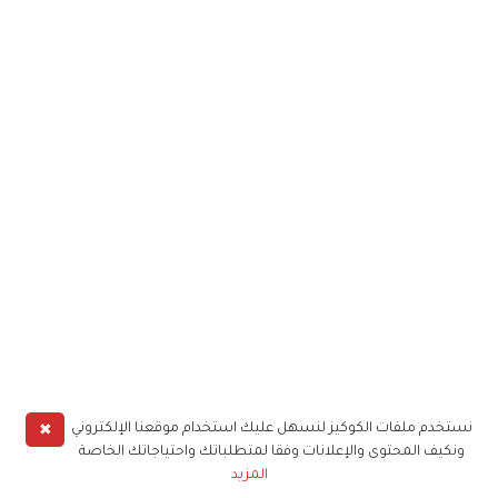
✖
نستخدم ملفات الكوكيز لنسهل عليك استخدام موقعنا الإلكتروني
ونكيف المحتوى والإعلانات وفقا لمتطلباتك واحتياجاتك الخاصة
المزيد