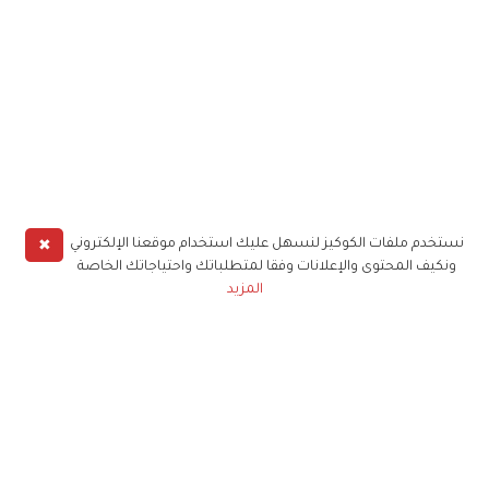
✖
نستخدم ملفات الكوكيز لنسهل عليك استخدام موقعنا الإلكتروني
ونكيف المحتوى والإعلانات وفقا لمتطلباتك واحتياجاتك الخاصة
المزيد
حملوا تطبيق
زهرة الخليج