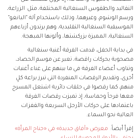
التقاليد والطقوس السنغالية المختلفة، مثل: الزراعة،
ورسم الوشوم، وغيرهما، وذلك باستخدام آلة "البانغو"
الموسيقية السنغالية التقليدية، وهم يرتدون أزياءهم
السنغالية، المميزة بزركشتها، وألونها المبهجة.
في بداية الحفل، قدمت الفرقة أغنية سنغالية
مصحوبة بحركات راقصة، تعبر عن موسم الحصاد،
وتناوب أعضاء الفرقة في ما بينهم على غناء أغنيات
أخرى، وتقديم الرقصات المنفردة التي تبرز براعة كلٍ
منهم، كما رقصوا في حلقات دائرية اشتعل المسرح
معها فرحاً وحماسة، إذ تميزت رقصات الفرقة
باعتمادها على حركات الأرجل السريعة والقفزات
العالية نحو السماء.
إقرأ أيضاً:
معرض «آفاق جديدة» في «جناح المرأة»