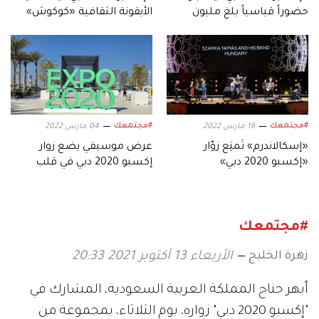
حضوراً قياسياً بلغ مليون
الأيقونة الثقافية «كوكوش»
زيارة.. خلال 3 أيام
في «أمسيات خالدة»
#مجتمعك
#مجتمعك
16 مارس 2022
04 مارس 2022
«إسكالاندرم» تُمتِع زوّار
عرض موسيقي يضع زوار
«إكسبو 2020 دبي»
إكسبو 2020 دبي في قلب
بالموسيقى الأرجنتينية
طبيعة إستونيا الساحرة
#مجتمعك
زهرة الخليج
الأربعاء 13 أكتوبر 2021 20:33
أبهر جناح المملكة العربية السعودية، المشارك في
"إكسبو 2020 دبي" زواره، يوم الثلاثاء، بمجموعة من