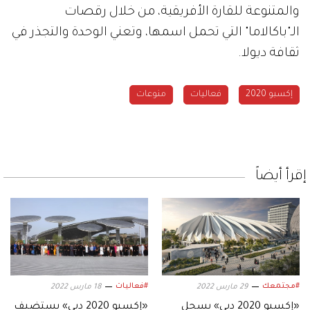
والمتنوعة للقارة الأفريقية، من خلال رقصات
الـ"باكالاما" التي تحمل اسمها، وتعني الوحدة والتجذر في
ثقافة ديولا.
إكسبو 2020
فعاليات
منوعات
إقرأ أيضاً
#مجتمعك
#فعاليات
29 مارس 2022
18 مارس 2022
«إكسبو 2020 دبي» يسجل
«إكسبو 2020 دبي» يستضيف