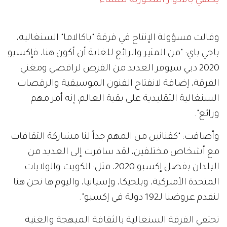
يحتفي بالأدوار المحورية للنساء
وقالت مسؤولة الإنتاج في فرقة "باكالاما" السنغالية،
باجي باي: "من المثير والرائع للغاية أن أكون هنا، فإكسبو
2020 دبي سيوفر العديد من الفرص لراقصي ومغني
الفرقة، إضافة لانفتاح الفنون الموسيقية والرقصات
السنغالية التقليدية على بقية العالم، إنه أمر مهم
ورائع".
وأضافت: "كفنانين من المهم جداً لنا مشاركة الثقافات
مع أشخاص مختلفين، لقد سافرت إلى العديد من
البلدان بفضل إكسبو 2020، مثل: الكويت والولايات
المتحدة الأميركية، وبلجيكا، وإسبانيا، واليوم ها نحن هنا
لنقدم عروضنا لـ192 دولة في إكسبو".
تحتفي الفرقة السنغالية بالثقافة المبهجة والغنية