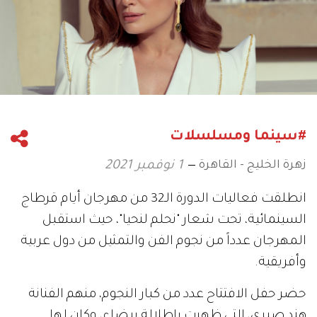
#سينما ومسلسلات
زهرة الخليج - القاهرة
1 نوفمبر 2021
انطلقت فعاليات الدورة الـ32 من مهرجان أيام قرطاج
السينمائية، تحت شعار "نحلم لنحيا"، حيث استقبل
المهرجان عدداً من نجوم الفن والتمثيل من دول عربية
وأفريقية.
حضر حفل الافتتاح عدد من كبار النجوم، منهم الفنانة
هند صبري، التى ظهرت بإطلالة بيضاء، وكان لها