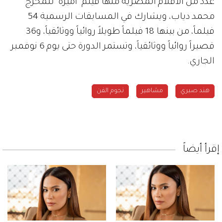
عدد من الافلام المصرية منها فيلم "أميرة" للمخرج
محمد دياب، ويشارك في المسابقات الرسمية 54
فيلماً، من بينها 18 فيلماً طويلاً روائياً ووثائقياً، و36
قصيراً روائياً ووثائقياً، وتستمر الدورة حتى يوم 6 نوفمبر
الجاري.
هند صبري
مشاهير
نجوم الفن
إقرأ أيضاً