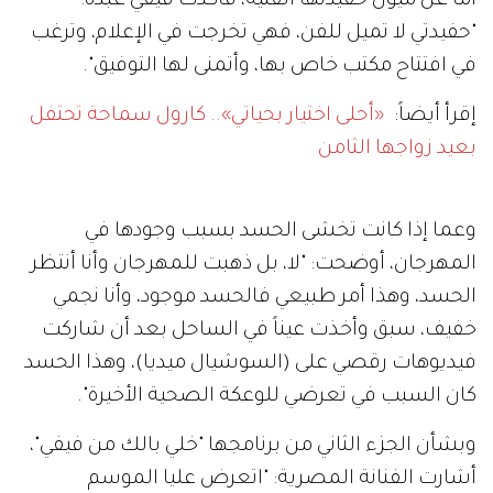
أما عن ميول حفيدتها الفنية، فأكدت فيفي عبده:
"حفيدتي لا تميل للفن، فهي تخرجت في الإعلام، وترغب
في افتتاح مكتب خاص بها، وأتمنى لها التوفيق".
إقرأ أيضاً:
«أحلى اختيار بحياتي».. كارول سماحة تحتفل
بعيد زواجها الثامن
وعما إذا كانت تخشى الحسد بسبب وجودها في
المهرجان، أوضحت: "لا، بل ذهبت للمهرجان وأنا أنتظر
الحسد، وهذا أمر طبيعي فالحسد موجود، وأنا نجمي
خفيف، سبق وأخذت عيناً في الساحل بعد أن شاركت
فيديوهات رقصي على (السوشيال ميديا)، وهذا الحسد
كان السبب في تعرضي للوعكة الصحية الأخيرة".
وبشأن الجزء الثاني من برنامجها "خلي بالك من فيفي"،
أشارت الفنانة المصرية: "اتعرض عليا الموسم