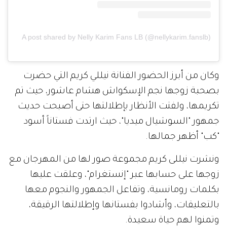
A post shared by Nelly Karim Fans LB (@nellykarim.fanslb)
وكان من أبرز الحضور الفنانة نيللي كريم التي حضرت
بصحبة زوجها نجم الإسكواش هشام عاشور، حيث تم
تكريمها، ولفتت الأنظار بإطلالتها حتى أصبحت حديث
جمهور "السوشيال ميديا"، حيث ارتدت فستاناً أسود
"كب" أظهر جمالها.
ونشرت نيللى كريم مجموعة صور لها من المهرجان مع
زوجها على حسابها عبر "إنستغرام"، وعلقت عليها
بكلمات رومانسية، وتفاعل الجمهور والنجوم معها
بالتعليقات، وأشادوا بفستانها وإطلالتها الرقيقة،
وتمنوا لهم حياة سعيدة.