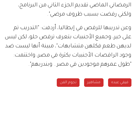
الرمضاني الماضي تقديم الجزء الثاني من البرنامج،
ولكني رفضت بسبب ظروف مرضي".
وعن تدريبها للرقص في إيطاليا، أردفت: "التدريب تم
على خير، وجميع الأجنبيات بتعرف ترقص حلو، لكن ليس
لديهن طعم فكلهن متشابهات"، مبينة أنها ليست ضد
وجود الراقصات الأجنبيات بكثرة في مصر، واختتمت:
"طول عمرهم موجودين في مصر.. وبندربهم".
فيفي عبده
مشاهير
نجوم الفن