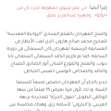
إقرأ أيضاً:
مي عمر تشوق جمهورها لجزء ثانٍ من
«لؤلؤ».. ومهيرة عبدالعزيز تعلق
وافتتح المهرجان بالفيلم التشادي "الروابط المقدسة"
للمخرج محمد صالح هارون، الذي لفت الأنظار في
المسابقة الرسمية لمهرجان كان السينمائي في دورته
السابقة، كما تم تكريم الناقد السينمائي السنغالي بابا
ديوب، والمنتج والموزع اللبناني أنور الصادق الصباح،
والناقد والصحافي التونسي خميس الخياطي.
جدير بالذكر أن المهرجان خصص قسماً للسينما
الليبية، وذلك لأول مرة بعرض 15 فيلماً من بينها
الوثائقي الطويل "حقول الحريّة" للمخرجة نزيهة
العريبي، و"الباروني" لأسامة رزق، وهناك منافسة بين