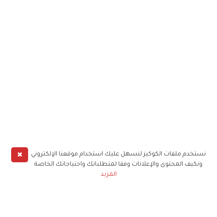
✖
نستخدم ملفات الكوكيز لنسهل عليك استخدام موقعنا الإلكتروني
ونكيف المحتوى والإعلانات وفقا لمتطلباتك واحتياجاتك الخاصة
المزيد