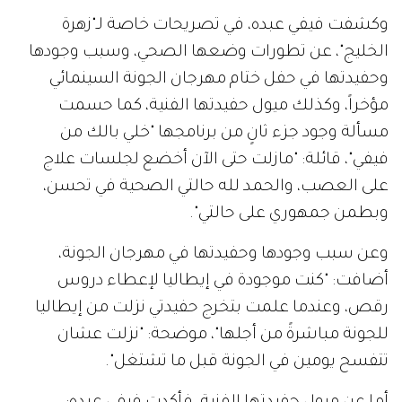
وكشفت فيفي عبده، في تصريحات خاصة لـ"زهرة
الخليج"، عن تطورات وضعها الصحي، وسبب وجودها
وحفيدتها في حفل ختام مهرجان الجونة السينمائي
مؤخراً، وكذلك ميول حفيدتها الفنية، كما حسمت
مسألة وجود جزء ثانٍ من برنامجها "خلي بالك من
فيفي"، قائلة: "مازلت حتى الآن أخضع لجلسات علاج
على العصب، والحمد لله حالتي الصحية في تحسن،
وبطمن جمهوري على حالتي".
وعن سبب وجودها وحفيدتها في مهرجان الجونة،
أضافت: "كنت موجودة في إيطاليا لإعطاء دروس
رقص، وعندما علمت بتخرج حفيدتي نزلت من إيطاليا
للجونة مباشرةً من أجلها"، موضحة: "نزلت عشان
تتفسح يومين في الجونة قبل ما تشتغل".