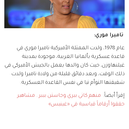
تاميرا موري:
عام 1978، ولدت الممثلة الأميركية تاميرا موري في
قاعدة عسكرية بألمانيا الغربية، موجودة بمدينة
غيلنهاوزن، حيث كان والدها يعمل بالجيش الأميركي في
ذلك الوقت، وبعد دقائق قليلة من ولادة تاميرا ولدت
شقيقتها التوأم تيا في نفس القاعدة العسكرية.
إقرأ أيضاً:
منهم كاتي بيري وجاستن بيبر.. مشاهير
حققوا أرقاماً قياسية في «غينيس»