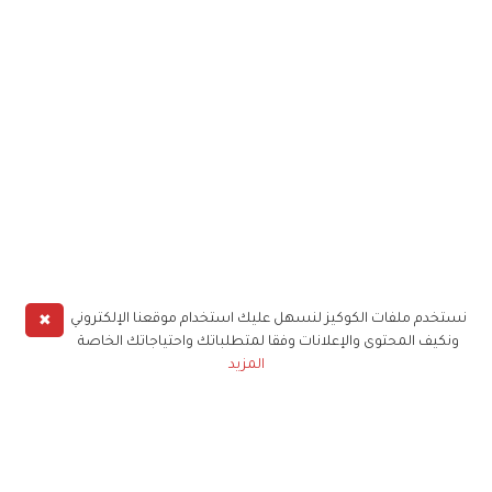
✖
نستخدم ملفات الكوكيز لنسهل عليك استخدام موقعنا الإلكتروني
ونكيف المحتوى والإعلانات وفقا لمتطلباتك واحتياجاتك الخاصة
المزيد
حملوا تطبيق