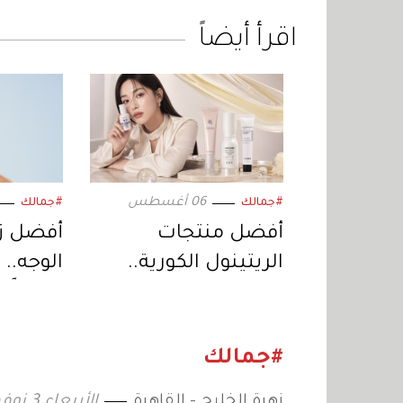
اقرأ أيضاً
06 أغسطس
#جمالك
#جمالك
أفضل منتجات
أفضل ز
الريتينول الكورية..
الوجه.. 
لروتين ليلي مؤثر
نعومةً و
#جمالك
زهرة الخليج - القاهرة
الأربعاء 3 نوفمبر 2021 12:42