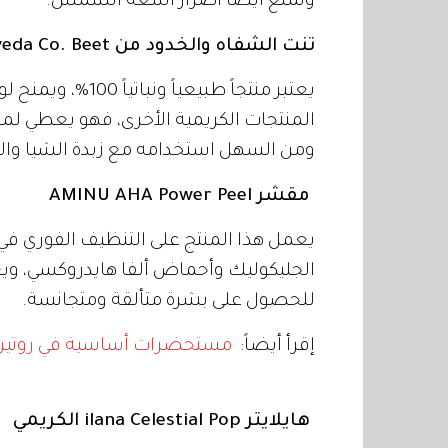
وتمنع أيضًا أضرار أشعة الشمس.
تنت الشفاه والخدود من The Ayurveda Co. Beet
يعتبر منتجاً طبيعيا
المنتجات الكريمية الأخرى، فهو يعطي لمسة
ومن السهل استخدامه مع زبدة الشيا والك
مقشر AMINU AHA Power Peel
يعمل هذا المنتج على التنظيف الفوري ف
الجليكوليك وأحماض ألفا هايدروكسي، وي
للحصول على بشرة متألقة ومتجانسة.
إقرأ أيضاً:
مستحضرات أساسية في روتين الب
هايلايتر ilana Celestial Pop الكريمي