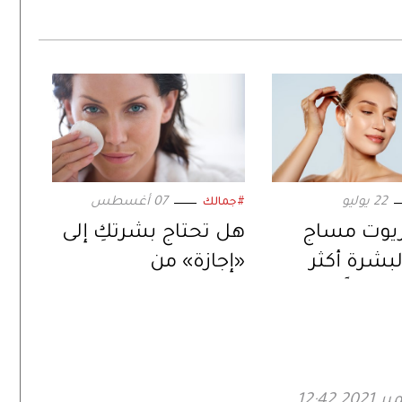
22 يوليو
07 أغسطس
#جمالك
يوت مساج
هل تحتاج بشرتكِ إلى
لبشرة أكثر
«إجازة» من
نضارةً
مستحضرات
التجميل؟