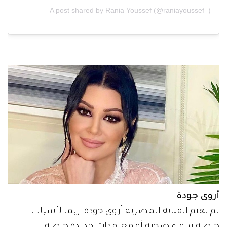
A post shared by Rania Youssef (@raniayoussef_)
أروى جودة
لم تهتم الفنانة المصرية أروى جودة، ربما لأسباب
خاصة سواء صحية أو معتقدات جديدة خاصة