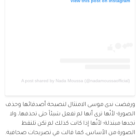
View this post on Instagram
A post shared by Nada Moussa (@nadamoussaofficial)
ورفضت ندى موسى الامتثال لنصيحة أصدقائها وحذف
الصورة؛ لأنّها ترى أنها لم تفعل شيئاً حتى تحذفها، ولا
تجدها مبتذلة؛ لأنَّها إذا كانت كذلك لم تكن تلتقط
الصورة من الأساس، كما قالت في تصريحات صحافية.