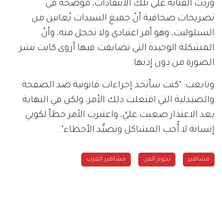
وردّت الفنانة على تلك الانتقادات، موضحةّ في
تصريحات صحافية أنّ جميع السيدات يُعانين من
السيلوليت، وهو أمر اعتيادي ولا تخجل منه، وأنّ
المشكلة الوحيدة التي تضايقت فيها أروى كانت نشر
الصورة من دون إذنها.
وتابعت: "كنت سأتخذ إجراءات قانونية ضد الصفحة
والصيدلية التي افتعلت ذلك الأمر، ولكن في النهاية
بعد الاعتذار صعبت عليَّ، واعتبرت الأمر خطأ لكوني
إنسانة لا أُحب المشاكل وتصيُّد الأخطاء".
مشاهير
نجوم الفن
مشاهير العرب