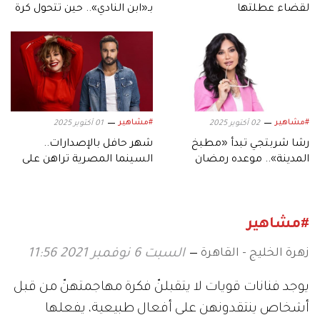
لقضاء عطلتها
بـ«ابن النادي».. حين تتحول كرة
القدم إلى دراما
#مشاهير
#مشاهير
02 أكتوبر 2025
01 أكتوبر 2025
رشا شربتجي تبدأ «مطبخ
شهر حافل بالإصدارات..
المدينة».. موعده رمضان
السينما المصرية تراهن على
وهؤلاء نجومه
موسم أكتوبر
#مشاهير
زهرة الخليج - القاهرة
السبت 6 نوفمبر 2021 11:56
يوجد فنانات قويات لا يتقبلنّ فكرة مهاجمتهنّ من قبل
أشخاص ينتقدونهن على أفعال طبيعية، يفعلها