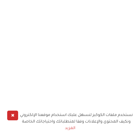
✖
نستخدم ملفات الكوكيز لنسهل عليك استخدام موقعنا الإلكتروني
ونكيف المحتوى والإعلانات وفقا لمتطلباتك واحتياجاتك الخاصة
المزيد