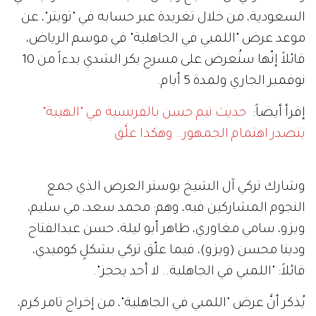
السعودية، من خلال تغريدة عبر حسابه في "تويتر"، عن
موعد عرض "اللمبي في الجاهلية" في موسم الرياض،
قائلاً إنّها ستُعرض على مسرح بكر الشدي بدءاً من 10
نوفمبر الجاري ولمدة 5 أيام.
إقرأ أيضاً:
حديث تيم حسن بالفرنسية في "الهيبة"
يتصدر اهتمام الجمهور.. وهكذا علَّق
وشارك تركي آل الشيخ بوستر العرض الذي جمع
النجوم المشاركين فيه، وهم: محمد سعد، مي سليم،
ويزو، سامي مغاوري، طاهر أبو ليلة، حسن عبدالفتاح
ودينا محسن (ويزو)، فيما علّق تركي بشكلٍ كوميدي،
قائلاً: "اللمبي في الجاهلية.. لا أحد يحجز".
يُذكر أنَّ عرض "اللمبي في الجاهلية"، من إخراج تامر كرم،