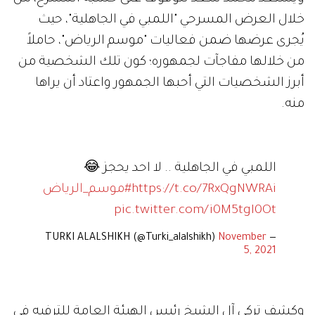
خلال العرض المسرحي "اللمبي في الجاهلية"، حيث
يُجرى عرضها ضمن فعاليات "موسم الرياض"، حاملاً
من خلالها مفاجآت لجمهوره؛ كون تلك الشخصية من
أبرز الشخصيات التي أحبها الجمهور واعتاد أن يراها
منه.
اللمبي في الجاهلية .. لا احد يحجز 😂
https://t.co/7RxQgNWRAi
#موسم_الرياض
pic.twitter.com/i0M5tgI0Ot
November
— TURKI ALALSHIKH (@Turki_alalshikh)
5, 2021
وكشف تركي آل الشيخ رئيس الهيئة العامة للترفيه في