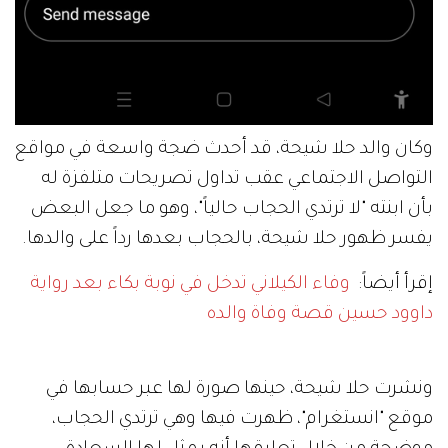
وكان والد حلا شيحة، قد أحدث ضجة واسعة في مواقع
التواصل الاجتماعي عقب تداول تصريحات متلفزة له
بأن ابنته "لا ترتدي الحجاب حالياً"، وهو ما جعل البعض
يفسر ظهور حلا شيحة، بالحجاب بعدها رداً على والدها.
إقرأ أيضاً:
وفاء الكيلاني تدخل في نوبة بكاء بعد رواية
داوود حسين قصة وفاة والده
ونشرت حلا شيحة، حينها صورة لها عبر حسابها في
موقع "انستغرام"، ظهرت فيها وهي ترتدي الحجاب،