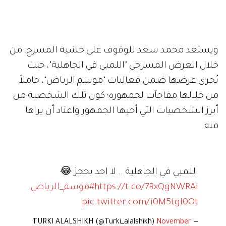
ويستعد محمد سعد للوقوف على خشبة المسرح، من
خلال العرض المسرحي "اللمبي في الجاهلية"، حيث
يُجرى عرضها ضمن فعاليات "موسم الرياض"، حاملاً
من خلالها مفاجآت لجمهوره؛ كون تلك الشخصية من
أبرز الشخصيات التي أحبها الجمهور واعتاد أن يراها
منه.
اللمبي في الجاهلية .. لا احد يحجز 😂
https://t.co/7RxQgNWRAi
#موسم_الرياض
pic.twitter.com/i0M5tgI0Ot
November
— TURKI ALALSHIKH (@Turki_alalshikh)