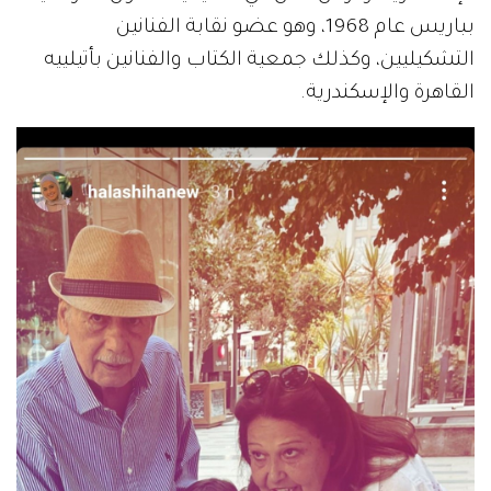
بباريس عام 1968، وهو عضو نقابة الفنانين
التشكيليين، وكذلك جمعية الكتاب والفنانين بأتيلييه
القاهرة والإسكندرية.