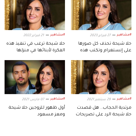
#مشاهير
#مشاهير
27 فبراير 2023
21 فبراير 2022
حلا شيحة تحذف كل صورها
حلا شيحة ترغب في تنفيذ هذه
على إنستغرام وتكتب هذه
الفكرة لأبنائها في منزلها
الرسالة
#مشاهير
#مشاهير
29 سبتمبر 2021
07 مارس 2021
مرتدية الحجاب.. هل قصدت
أول ظهور للزوجين حلا شيحة
حلا شيحة الرد على تصريحات
ومعز مسعود
والدها؟