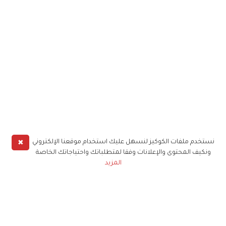
✖
نستخدم ملفات الكوكيز لنسهل عليك استخدام موقعنا الإلكتروني
ونكيف المحتوى والإعلانات وفقا لمتطلباتك واحتياجاتك الخاصة
المزيد
حملوا تطبيق