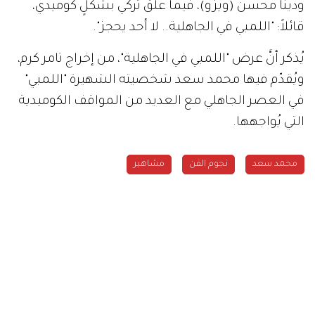
ودينا محسن (ويزو)، فيما علّق تركي بشكلٍ كوميدي،
قائلاً: "اللمبي في الجاهلية.. لا أحد يحجز".
يُذكر أنَّ عرض "اللمبي في الجاهلية"، من إخراج تامر كرم،
ويُقدّم فيها محمد سعد شخصيته الشهيرة "اللمبي"
في العصر الجاهلي مع العديد من المواقف الكوميدية
التي يُواجهها.
محمد سعد
نجوم الفن
مشاهير