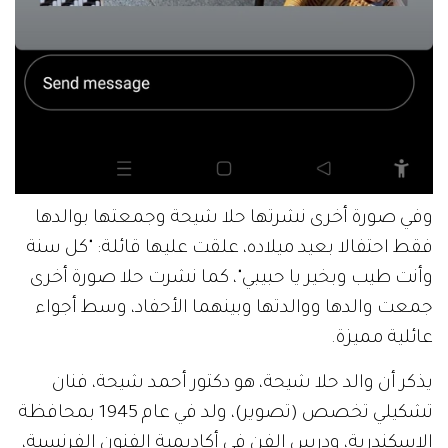
وفي صورة أخرى نشرتها حلا شيحة وجمعتها بوالدها
فقط احتفالا بعيد ميلاده، علقت عليها قائلة: "كل سنة
وأنت طيب وبخير يا حبيبي"، كما نشرت حلا صورة أخرى
جمعت والدها ووالدتها وبينهما الأحفاد، وسط أجواء
عائلية مميزة.
يذكر أن والد حلا شيحة، هو دكتور أحمد شيحة، فنان
تشكيلي تخصص (تصوير)، ولد في عام 1945 بمحافظة
الإسكندرية، ودرس الفن في أكاديمية الفنون الفرنسية،