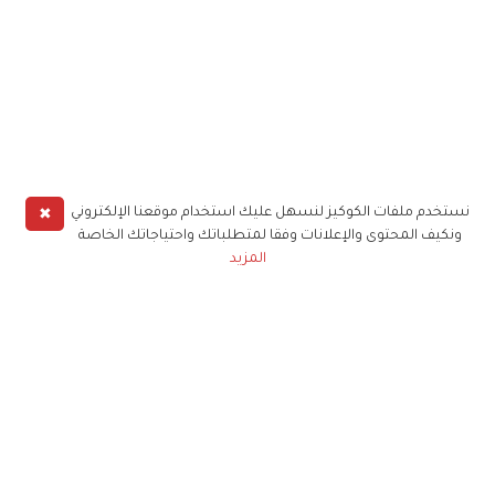
✖
نستخدم ملفات الكوكيز لنسهل عليك استخدام موقعنا الإلكتروني
ونكيف المحتوى والإعلانات وفقا لمتطلباتك واحتياجاتك الخاصة
المزيد
حملوا تطبيق
زهرة الخليج