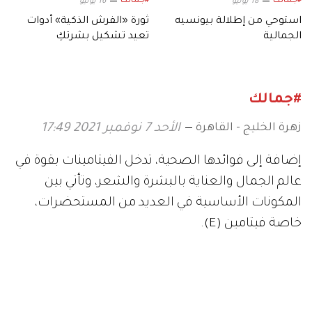
#جمالك
#جمالك
18 يونيو
16 يونيو
استوحي من إطلالة بيونسيه
ثورة «الفرش الذكية» أدوات
الجمالية
تعيد تشكيل بشرتكِ
#جمالك
زهرة الخليج - القاهرة
الأحد 7 نوفمبر 2021 17:49
إضافة إلى فوائدها الصحية، تدخل الفيتامينات بقوة في
عالم الجمال والعناية بالبشرة والشعر، وتأتي بين
المكونات الأساسية في العديد من المستحضرات،
خاصة فيتامين (E).