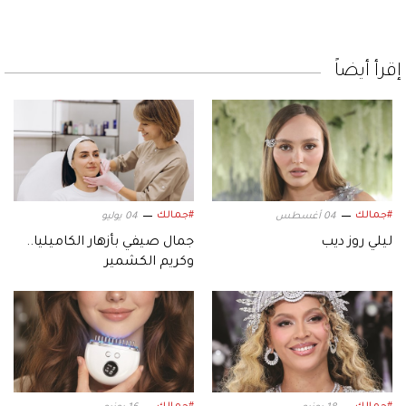
إقرأ أيضاً
#جمالك
#جمالك
04 أغسطس
04 يوليو
ليلي روز ديب
جمال صيفي بأزهار الكاميليا..
وكريم الكشمير