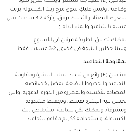
فيتامين (E) مفيد جداً للشعر، ويمكنه تعزيز نموه
وكثافته، وليس عليكِ سوى مزج زيت الكبسولة بزيت
شعرك المعتاد والتدليك برفق، وتركه 2-3 ساعات قبل
غسله بالشامبو والماء الدافئ.
يمكنك تطبيق الطريقة مرتين في الأسبوع،
وستلاحظين النتيجة في غضون 2-3 غسلات فقط.
لمقاومة التجاعيد
فيتامين (E) رائع في تجديد شباب البشرة ومقاومة
التجاعيد والخطوط الرفيعة، بفضل خصائصه
المضادة للأكسدة والمعززة من الدورة الدموية، والتي
تحسن بنية البشرة نفسها، وتجعلها مشدودة
ومشرقة. ويمكنك بكل بساطة استخلاص زيت
الكبسولة، واستخدامه ككريم مقاوم للتجاعيد.