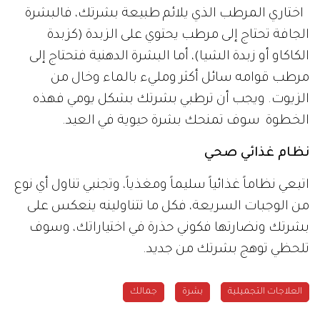
اختاري المرطب الذي يلائم طبيعة بشرتك، فالبشرة
الجافة تحتاج إلى مرطب يحتوي على الزبدة (كزبدة
الكاكاو أو زبدة الشيا)، أما البشرة الدهنية فتحتاج إلى
مرطب قوامه سائل أكثر ومليء بالماء وخال من
الزيوت. ويجب أن ترطبي بشرتك بشكل يومي فهذه
الخطوة سوف تمنحك بشرة حيوية في العيد.
نظام غذائي صحي
اتبعي نظاماً غذائياً سليماً ومغذياً، وتجنبي تناول أي نوع
من الوجبات السريعة، فكل ما تتناولينه ينعكس على
بشرتك ونضارتها فكوني حذرة في اختياراتك، وسوف
تلحظي توهج بشرتك من جديد.
العلاجات التجميلية
بشرة
جمالك