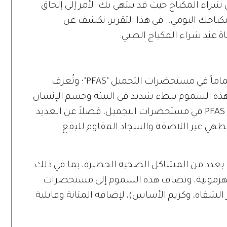
شراء المكياج حيث قد ينتهي بك الأمر إلى إلحاق
اجك اليومي.. في هذا التقرير، نكشف عن
ة عند شراء المكياج الطبي:
تسمى بعض المكونات التي يجب تجنبها تماماً في مستحضرات التجميل "PFAS"؛ وتُعرف
حلل هذه السموم ببطء شديد في البيئة وجسم الإنسان
إذا تم تناولها، ووفقاً لـ"Insider"، غالباً توجد PFAS في مستحضرات التجميل، فضلاً عن العديد
لطهي غير اللاصقة والسجاد المقاوم للبقع
ووفقاً لموقع WebMD، تم ربط مادة PFAS بعدد من المشاكل الصحية الخطيرة، بما في ذلك
الهرمونية، وتضاف هذه السموم إلى مستحضرات
الشفاه، وكريم الأساس)، لإضافة المتانة وقابلية