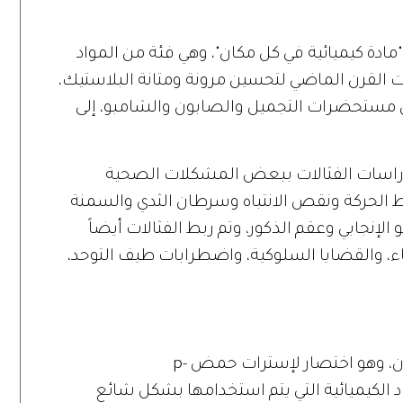
دة كيميائية في كل مكان"، وهي فئة من المواد
ات القرن الماضي لتحسين مرونة ومتانة البلاستيك،
من مستحضرات التجميل والصابون والشامبو، إلى
دراسات الفثالات ببعض المشكلات الصحية
ط الحركة ونقص الانتباه وسرطان الثدي والسمنة
الإنجابي وعقم الذكور، وتم ربط الفثالات أيضاً
، والقضايا السلوكية، واضطرابات طيف التوحد،
من المحتمل أنك سمعت عن البارابين الآن، وهو اختصار لإسترات حمض p-
ة من المواد الكيميائية التي يتم استخدامها بشكل شائع