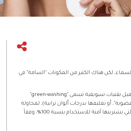
السماء، لكن هناك الكثير من المكونات "السامة" في
وغالباً تستخدم شركات مستحضرات التجميل تقنيات تسويقية تسمى "green-washing"
وية"، أو تغليفها بدرجات ألوان ترابية)، لمحاولة
خداع المستهلكات للاعتقاد أن المنتجات التي يشترينها آمنة للاستخدام بنسبة 100%، وفقاً