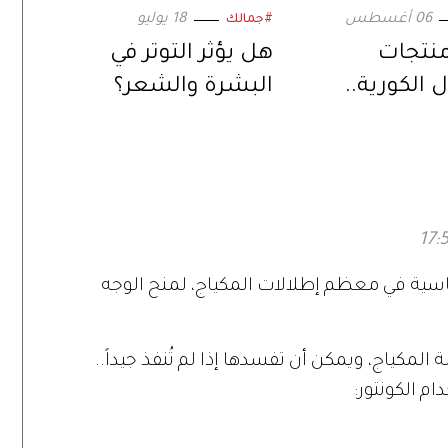
06 أغسطس
18 يوليو
#جمالك
نتجات
هل يؤثر التوتر في
ل الكورية..
البشرة والشعر؟
يلي مؤثر
سية في معظم إطلالات المكياج، لمنح الوجه
المكياج، ويمكن أن تفسدها إذا لم تُنفذ جيداً..
م الكونتور: