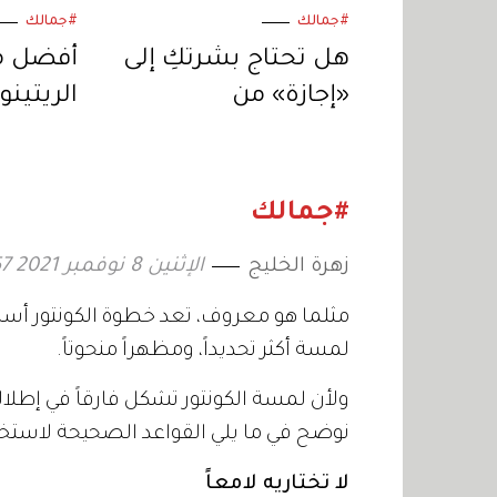
#جمالك
#جمالك
هل تحتاج بشرتكِ إلى
أفضل م
«إجازة» من
الريتينو
مستحضرات
لروتين ل
التجميل؟
#جمالك
زهرة الخليج
الإثنين 8 نوفمبر 2021 17:57
مثلما هو معروف، تعد خطوة الكونتور أسا
لمسة أكثر تحديداً، ومظهراً منحوتاً.
ولأن لمسة الكونتور تشكل فارقاً في إطلالة 
نوضح في ما يلي القواعد الصحيحة لاستخدا
لا تختاريه لامعاً