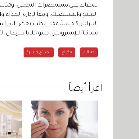
للحفاظ على مستحضرات التجميل، وكذلك م
المنتج والمستهلك، وفقاً لإدارة الغذاء وا
البارابين؟ حسناً، فقد ربطت بعض الدراسات 
مماثلة للإستروجين، بنمو خلايا سرطان الث
جمالك
مكياج
نصائح جمالية
اقرأ أيضاً