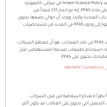
من جانبه، قال توم بروتون، عالم كبير بمعهد Green Science Policy في بيركلي، كاليفورنيا،
والمؤلف المشارك لدراسة حديثة أجريت على مادة PFAS، إنه تم اختبار 231 منتجاً من
ات المتحدة وكندا، ووجد أن حوالي نصفها يحتوي
على مستويات عالية من الفلور، ما يشير بقوة إلى وجود PFAS في العديد من مستحضرات
وأضاف بروتون أن الجزء الصعب في تحديد PFAS في تلك المنتجات، هو أن معظم الشركات
نك استخدام تطبيقات صديقة للمستهلكين، مثل
Ben»
 أن تجنب PFAS كان صعباً نظراً لانعدام الشفافية من قبل الشركات
جميل التي تحتوي على الفثالات قد يكون أكثر