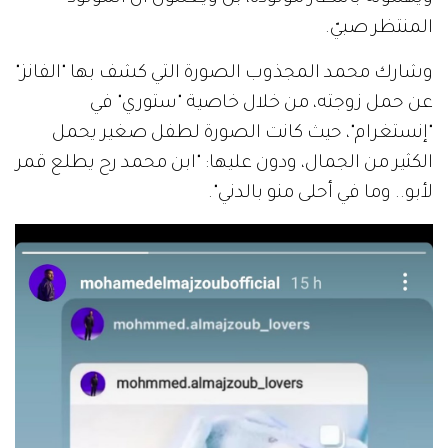
المنتظر صبيّ.
وشارك محمد المجذوب الصورة التي كشف بها "الفانز"
عن حمل زوجته، من خلال خاصية "ستوري" في
"إنستغرام"، حيث كانت الصورة لطفل صغير يحمل
الكثير من الجمال، ودون عليها: "ابن محمد رح يطلع قمر
لأبو.. وما في أحلى منو بالدني".