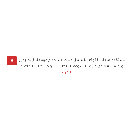
✖
نستخدم ملفات الكوكيز لنسهل عليك استخدام موقعنا الإلكتروني
ونكيف المحتوى والإعلانات وفقا لمتطلباتك واحتياجاتك الخاصة
المزيد
حملوا تطبيق
زهرة الخليج