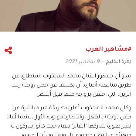
#مشاهير العرب
زهرة الخليج
9 نوفمبر 2021
يبدو أن جمهور الفنان محمد المجذوب استطاع، عن
طريق متابعته أخباره، أن يكشف عن حمل زوجته رشا
الزين، التي احتفل بزواجه منها قبل أشهر.
وكان محمد المجذوب أعلن بطريقة غير مباشرة عن
حمل زوجته بالفعل، وانتظاره مولوده الأول، عندما أعاد
نشر صورة شاركها "الفانز" معه، حيث كانوا يباركون له
ويهنئونه بانتظار مولوده، بل ويعلنون أن المولود