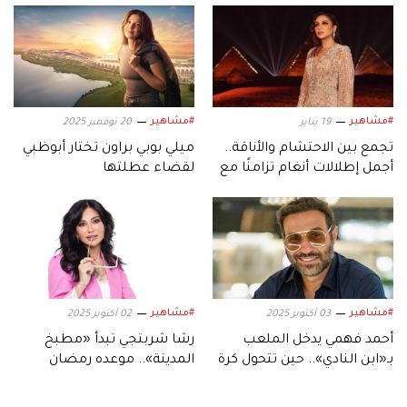
#مشاهير
#مشاهير
19 يناير
20 نوفمبر 2025
تجمع بين الاحتشام والأناقة..
ميلي بوبي براون تختار أبوظبي
أجمل إطلالات أنغام تزامنًا مع
لقضاء عطلتها
عيد ميلادها الـ53
#مشاهير
#مشاهير
03 أكتوبر 2025
02 أكتوبر 2025
أحمد فهمي يدخل الملعب
رشا شربتجي تبدأ «مطبخ
بـ«ابن النادي».. حين تتحول كرة
المدينة».. موعده رمضان
القدم إلى دراما
وهؤلاء نجومه