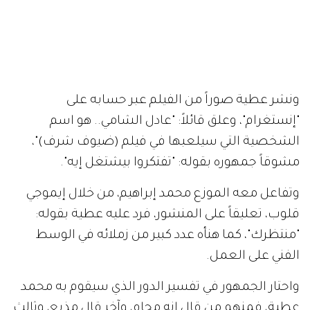
ونشر عطية صوراً من الفيلم عبر حسابه على
"إنستغرام"، وعلق قائلاً: "عادل الشامي.. هو اسم
الشخصية التي سيلعبها في فيلم (ضيوف شرف)"،
مشوقاً جمهوره بقوله: "تفتكروا بيشتغل إيه".
وتفاعل معه الموزع محمد إبراهيم، من خلال إيموجي
قلوب، تعليقاً على المنشور، فرد عليه عطية بقوله:
"منتظرك"، كما هنأه عدد كبير من زملائه في الوسط
الفني على العمل.
واحتار الجمهور في تفسير الدور الذي سيقوم به محمد
عطية، فمنهم من قال إنه محامٍ، وآخر قال مذيع، وثالث