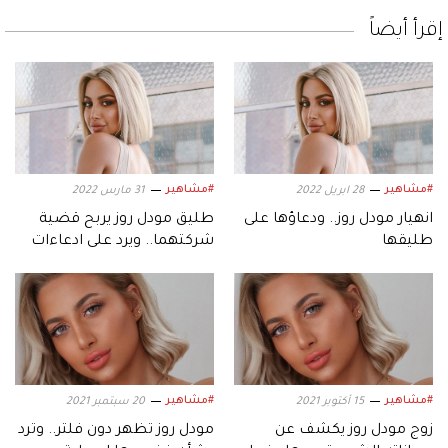
إقرأ أيضاً
#مشاهير
#مشاهير
28 ابريل 2022
31 مارس 2022
انهيار مودل روز.. ودعاؤها على
طليق مودل روز يربح قضية
طليقها
شركتهما.. ويرد على ادعاءات
إنفاقها عليه
#مشاهير
#مشاهير
15 أكتوبر 2021
20 سبتمبر 2021
زوج مودل روز يكشف عن
مودل روز تظهر دون فلتر.. وترد