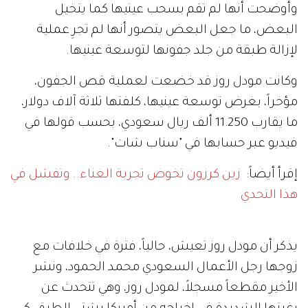
وأوضحت أنها لم تقم بسحب عينيها كما يتخيل
البعض، ما جعل البعض يتصور أنها لم تجرِ عملية
لإزالة طبقة من جلد جفونها لتوسعة عينيها.
وكانت مودل روز قد خضعت لعملية قص الجفون،
مؤخراً، بغرض توسعة عينيها، كلفتها ثلاثة آلاف دولار،
ما يقارب 11.250 ألف ريال سعودي، بحسب قولها في
فيديو عبر حسابها في "سناب شات".
إقرأ أيضاً:
زين كرزون تخوض تجربة الغناء.. وتفشل في
هذا التحدي
يذكر أن مودل روز تعيش، حالياً، فترة في خلافات مع
زوجها رجل الأعمال السعودي محمد الحمود، ونشر
الأخير مقطعاً مسجلاً، لمودل روز، وهي تتحدث عن