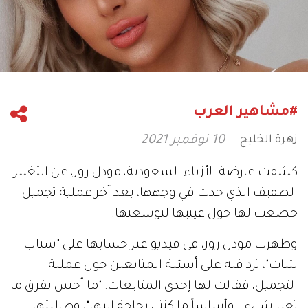
#مشاهير العرب
زهرة الخليج
10 نوفمبر 2021
كشفت عارضة الأزياء السعودية، مودل روز، عن التغيير
الطفيف الذي حدث في وجهها، بعد آخر عملية تجميل
خضعت لها حول عينيها لتوسعتها.
وظهرت مودل روز، في فيديو عبر حسابها على "سناب
شات"، ترد فيه على أسئلة المتابعين حول عملية
التجميل، فقالت لها إحدى المتابعات: "ما أحس بفرق ما
تغير شيء.. وأساساً ما كنتي بحاجة إليها"، وطالبتها