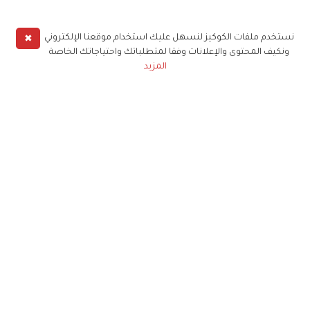
✖
نستخدم ملفات الكوكيز لنسهل عليك استخدام موقعنا الإلكتروني
ونكيف المحتوى والإعلانات وفقا لمتطلباتك واحتياجاتك الخاصة
المزيد
حملوا تطبيق
زهرة الخليج
الاشتراك للحصول على ملخص أسبوعي على بريدك
الإلكتروني