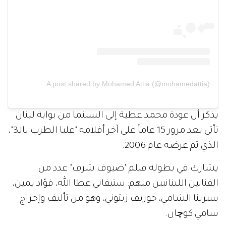
A post shared by Mohamed Attia (@mohamedattia)
يذكر أن عودة محمد عطية إلى السينما من بوابة لبنان
تأتي بعد مرور 15 عاماً على آخر أفلامه "عليا الطرب بالـ3"،
الذي تم عرضه عام 2006.
يشارك في بطولة فيلم "ضيوف شرف" عدد من
الفنانين اللبنانيين منهم: ستيفاني عطا الله، فؤاد يمين،
سيرينا الشامي، جوزيف زيتوني، وهو من تأليف وإخراج
سامي كوچان.