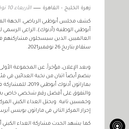
زهرة الخليج - القاهرة
الأربعاء 10 نوفمبر 2021 16:39
كشف مجلس أبوظبي الرياضي، الجهة المنظ
العالميين، الذين سيسجلون مشاركتهم في ا
ستقام بتاريخ 26 نوفمبر2021.
وبعد الإعلان، مؤخراً، عن المجموعة الأول
ينضم أيضاً اثنان من نخبة العدائين في فئة
بماراثون أدنوك أبو
والتفوق على أفضل رقم شخصي خاص به، و
إحراز المركز الثاني في ماراثون بوينس آيرس 2019، وماراثون ميلانو 21
كما يشهد الحدث مشاركة العداء الكيني أب