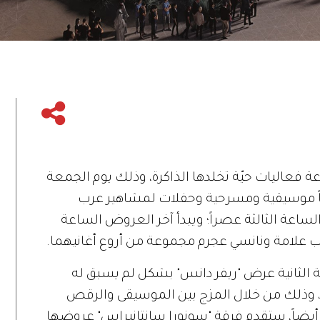
بتقديم مجموعة فعاليات حيّة تخلدها الذاكرة، وذلك يوم الجمعة
ضاً موسيقية ومسرحية وحفلات لمشاهير عرب
الساعة الثالثة عصراً؛ ويبدأ آخر العروض الساعة
 علامة ونانسي عجرم مجموعة من أروع أغانيهما.
الثانية عرض "ريفر دانس" بشكل لم يسبق له
يث أعد خصيصاً لإكسبو 2020 دبي، وذلك من خلال المزج بين الموسيقى والرقص
مّع العالم في إكسبو 2020 دبي. أيضاً، ستقدم فرقة "سونورا سانتانيراس" عروضها