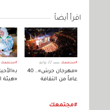
اقرأ أيضاً
22 يوليو
#مجتمعك
#مجتمعك
«مهرجان جرش».. 40
بـ«الأحي
عاماً من الثقافة
«هيئة ا
والفنون بإرث يمتد
للمتاح
وأجيال تلتقي
أنشطة 
الصيفي
#مجتمعك