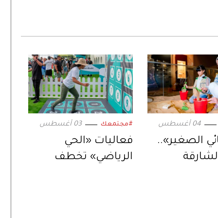
04 أغسطس
03 أغسطس
#مجتمعك
ائي الصغير»..
فعاليات «الحي
لشارقة
الرياضي» تخطف
ف» تواصل
انتباه زوار بطولة
مخيماتها
العالم للجوجيتسو..
ة
وتبهرهم