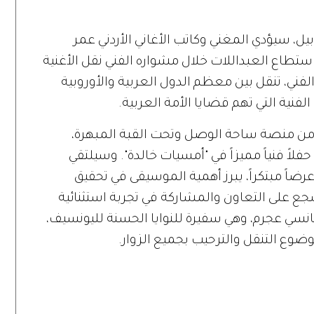
ل، سيؤدي المغني وكاتب الأغاني الأردني عمر
استطاع العبداللات خلال مشواره الفني نقل الأغنية
الفني، تنقل بين معظم الدول العربية والأوروبية
نية التي تهم قضايا الأمة العربية.
لب النابض لإكسبو 2020 دبي، ومن منصة ساحة الوصل وتحت القبة المبهرة،
لاً فنياً مميزاً في "أمسيات خالدة". وسيلتقي
ضاً مبتكراً، يبرز أهمية الموسيقى في تحقيق
شجع على التعاون والمشاركة في تجربة استثنائية
نسي عجرم، وهي سفيرة للنوايا الحسنة لليونسيف،
وع التنقل والترحيب بجميع الزوار.