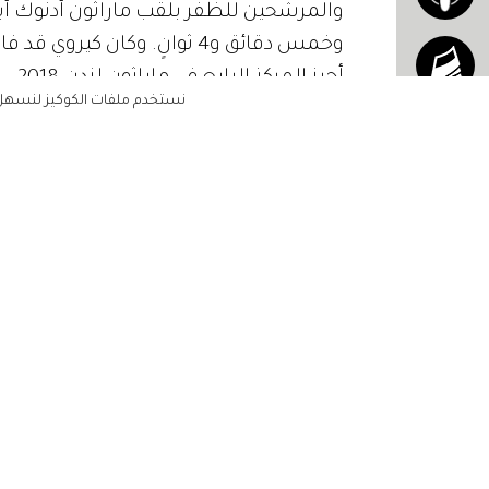
والمرشحين للظفر بلقب ماراثون أدنوك أ
أحرز المركز الرابع في ماراثون لندن 2018.
نستخدم ملفات الكوكيز لنسهل ع
العداءات
وبالنسبة لنخبة العداءات اللواتي أكدن مش
الرئيسية
مشاهير
وستبذل قصارى جهدها لتحطيم رقمها الق
أناقتك
وعشرين دقيقة وإحدى عشرة ثانية. كما تنضم
جمالك
ميجيرتو، التي
وعشرون دقيقة وعشر ثوانٍ. وتشمل إنجازات
مجتمعك
في ماراثون روما 2019، والمركز الثاني في ماراثون فرانكفورت 2019.
حياتك