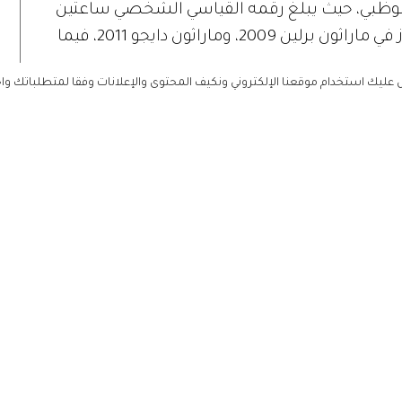
بوظبي، حيث يبلغ رقمه القياسي الشخصي ساعتين
وخمس دقائق و4 ثوانٍ. وكان كيروي قد فاز في ماراثون برلين 2009، وماراثون دايجو 2011، فيما
ليك استخدام موقعنا الإلكتروني ونكيف المحتوى والإعلانات وفقا لمتطلباتك وا
اركتهن في الحدث، تعود الكينية فيفيان كيبلاغات
إلى الإمارات لتدافع عن لقبها، بعدما سبق لها إحراز الفوز في ماراثون أدنوك أبوظبي 2019.
وكانت كيبلاغات قد توجت بالفوز في ماراثون ميلانو 2019، وماراثون بوينس آيرس 2018،
ياسي الشخصي، الذي يبلغ ساعتين واثنتين
 أيضاً إلى فئة السيدات العداءة الإثيوبية أليمو
 تحتل حالياً المركز 40 على مستوى العالم بزمن شخصي قدره ساعتان وإحدى
 ميجيرتو في عالم السباقات إحراز المركز الأول