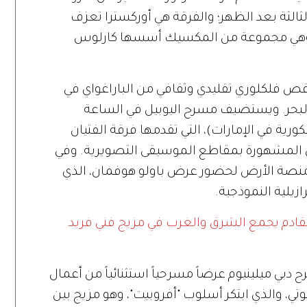
ثالثة بعد الظهر؛ والفرقة هي أوركسترا تعزف
، وهي مجموعة من المكسيك أسسها كارلوس
رقص فلكلوري تقليدي وثقافي من الباراغواي في
البحر. ويستضيف مسرح اليوبيل في الساعة
ة في الإمارات)، التي تقدمها فرقة الفتيان
ونش المشهورة بمقاطع الموسيقى التصويرية. وفي
 منصة الأرض لحضور عرض باولو هوفمان، الذي
زيلية النموذجية.
قادم يجمع الشرق والغرب في مزيج فني فريد
ي ميلينيوم عرضاً مسرحياً استثنائياً من أعمال
كوتي، والذي ابتكر أسلوب "أفروبيت"، وهو مزيج بين