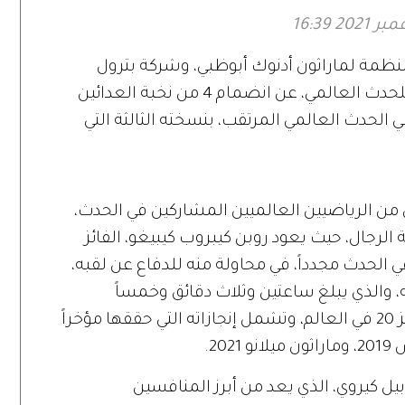
مة لماراثون أدنوك أبوظبي، وشركة بترول
أبوظبي الوطنية (أدنوك)، الراعي الرسمي للحدث العالمي، عن انضمام 4 من نخبة العدائين
لحدث العالمي المرتقب، بنسخته الثالثة التي
ى من الرياضيين العالميين المشاركين في الحدث،
 الرجال، حيث يعود روبن كيبروب كيبيغو، الفائز
ظبي 2019، للمشاركة في الحدث مجدداً، في محاولة منه للدفاع عن لقبه،
الذي يبلغ ساعتين وثلاث دقائق وخمساً
وخمسين ثانية. ويحتل العداء الكيني المركز 20 في العالم، وتشمل إنجازاته التي حققها مؤخراً
20.
يل كيروي، الذي يعد من أبرز المنافسين