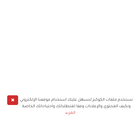
✖
نستخدم ملفات الكوكيز لنسهل عليك استخدام موقعنا الإلكتروني
ونكيف المحتوى والإعلانات وفقا لمتطلباتك واحتياجاتك الخاصة
المزيد