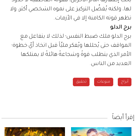
يُحب إظهارها أمام الآخرين، فقوته العاطفية لا حدود
لها، ولكنه يُفضِّل التركيز على نموه الشخصي أكثر، ولا
تظهر قوته الكامنة إلا في الأزمات.
برج الدلو
برج الدلو ملك ضبط النفس؛ لذلك لا يتفاعل مع
المواقف حتى يُحللها ويُفكر مليَّاً قبل اتخاذ أيّ خطوة؛
الأمر الذي يتطلب قوةً وشجاعةً هائلةً لا يمتلكها
العديد من الناس.
أبراج
منوعات
تحقيق
إقرأ أيضاً