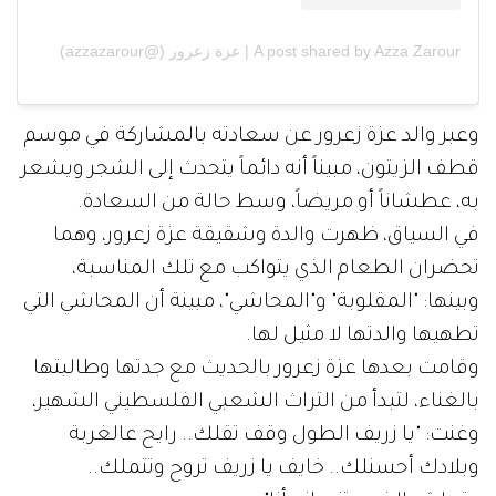
A post shared by Azza Zarour | عزة زعرور (@azzazarour)
وعبر والد عزة زعرور عن سعادته بالمشاركة في موسم
قطف الزيتون، مبيناً أنه دائماً يتحدث إلى الشجر ويشعر
به، عطشاناً أو مريضاً، وسط حالة من السعادة.
في السياق، ظهرت والدة وشقيقة عزة زعرور، وهما
تحضران الطعام الذي يتواكب مع تلك المناسبة،
وبينها: "المقلوبة" و"المحاشي"، مبينة أن المحاشي التي
تطهيها والدتها لا مثيل لها.
وقامت بعدها عزة زعرور بالحديث مع جدتها وطالبتها
بالغناء، لتبدأ من التراث الشعبي الفلسطيني الشهير،
وغنت: "يا زريف الطول وقف تقلك.. رايح عالغربة
وبلادك أحسنلك.. خايف يا زريف تروح وتتملك..