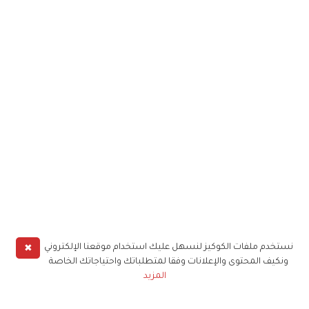
✖
نستخدم ملفات الكوكيز لنسهل عليك استخدام موقعنا الإلكتروني
ونكيف المحتوى والإعلانات وفقا لمتطلباتك واحتياجاتك الخاصة
المزيد