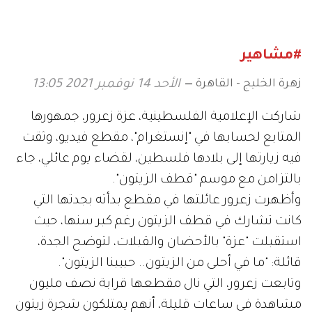
عيد ميلادها الـ53
#مشاهير
زهرة الخليج - القاهرة
الأحد 14 نوفمبر 2021 13:05
شاركت الإعلامية الفلسطينية، عزة زعرور، جمهورها
المتابع لحسابها في "إنستغرام"، مقطع فيديو، وثقت
فيه زيارتها إلى بلادها فلسطين، لقضاء يوم عائلي، جاء
بالتزامن مع موسم "قطف الزيتون".
وأظهرت زعرور عائلتها في مقطع بدأته بجدتها التي
كانت تشارك في قطف الزيتون رغم كبر سنها، حيث
استقبلت "عزة" بالأحضان والقبلات، لتوضح الجدة،
قائلة: "ما في أحلى من الزيتون.. حبيبنا الزيتون".
وتابعت زعرور، التي نال مقطعها قرابة نصف مليون
مشاهدة في ساعات قليلة، أنهم يمتلكون شجرة زيتون