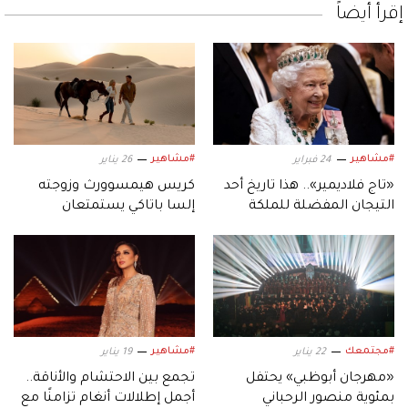
إقرأ أيضاً
#مشاهير
#مشاهير
24 فبراير
26 يناير
«تاج فلاديمير».. هذا تاريخ أحد
كريس هيمسوورث وزوجته
التيجان المفضلة للملكة
إلسا باتاكي يستمتعان
إليزابيث الثانية
بعطلتهما العائلية في أبوظبي
#مجتمعك
#مشاهير
22 يناير
19 يناير
«مهرجان أبوظبي» يحتفل
تجمع بين الاحتشام والأناقة..
بمئوية منصور الرحباني
أجمل إطلالات أنغام تزامنًا مع