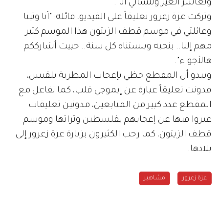
وتعاشر الغير وتنساني أنا".
وتركت عزة زعرور تعليقاً على الفيديو، قائلة: "أنا وتيتا
وعائلتي في موسم قطف الزيتون هذا الموسم كتير
مهم إلنا.. بنحبه وبنستناه كل سنة.. حبيت أشارككم
هالأجواء".
ويبدو أن المقطع حظي بإعجاب المطربة بلقيس،
فدونت تعليقاً عبارة عن إيموجي قلب، كما تفاعل مع
المقطع عدد كبير من المتابعين، مدونين تعليقات
عبروا فيها عن إعجابهم بفلسطين وتراثها وموسم
قطف الزيتون، كما رحب الكثيرون بزيارة عزة زعرور إلى
بلادها.
عزة زعرور
مشاهير