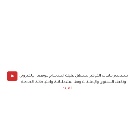
✖
نستخدم ملفات الكوكيز لنسهل عليك استخدام موقعنا الإلكتروني
ونكيف المحتوى والإعلانات وفقا لمتطلباتك واحتياجاتك الخاصة
المزيد
حملوا تطبيق
زهرة الخليج