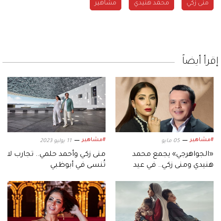
منى زكي
محمد هنيدي
مشاهير
إقرأ أيضاً
#مشاهير
#مشاهير
05 مايو
11 يوليو 2023
«الجواهرجي» يجمع محمد
منى زكي وأحمد حلمي.. تجارب لا
هنيدي ومنى زكي.. في عيد
تُنسى في أبوظبي
الأضحى