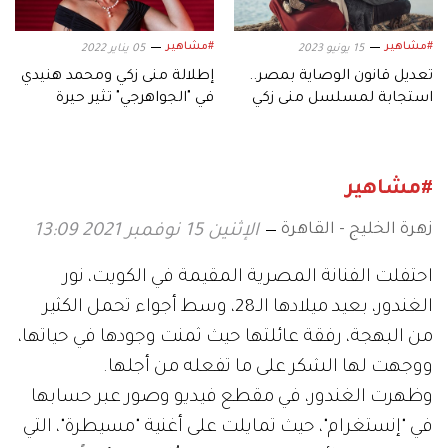
#مشاهير
#مشاهير
15 يونيو 2023
05 يناير 2022
تعديل قانون الوصاية بمصر..
إطلالة منى زكي ومحمد هنيدي
استجابة لمسلسل منى زكي
في "الجواهرجي" تثير حيرة
الجمهور
#مشاهير
زهرة الخليج - القاهرة
الإثنين 15 نوفمبر 2021 13:09
احتفلت الفنانة المصرية المقيمة في الكويت، نور
الغندور، بعيد ميلادها الـ28، وسط أجواء تحمل الكثير
من البهجة، رفقة عائلتها حيث ثمنت وجودها في حياتها،
ووجهت لها الشكر على ما تفعله من أجلها.
وظهرت الغندور، في مقطع فيديو وصور عبر حسابها
في "إنستغرام"، حيث تمايلت على أغنية "مسيطرة"، التي