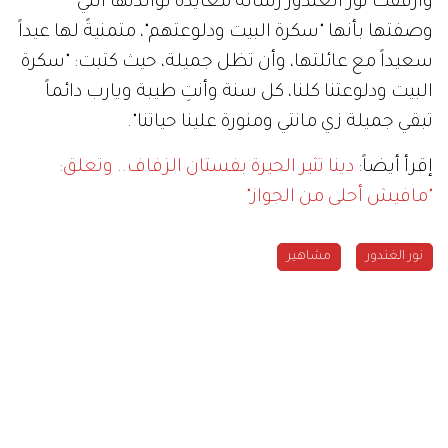
وأرفقت نور الغندور رسالة معايدة لوالدتها التي
وصفتها بأنها "سكرة البيت ودلوعتهم"، متمنيةً لها عيداً
سعيداً مع عائلتها، وأن تظل جميلة، حيث كتبت: "سكرة
البيت ودلوعتنا كلنا، كل سنة وأنتِ طيبة ويارب دائماً
تبقي جميلة زي مانتي ومنورة علينا حياتنا".
إقرأ أيضاً:
دينا تثير الحيرة بفستان الزفاف.. وتعلق:
"مافيش أحلى من الجواز"
نور الغندور
مشاهير