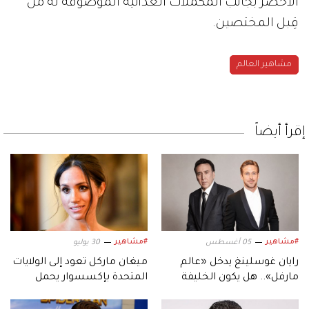
الأخضر بجانب المكملات الغذائية الموصوفة له من
قِبل المختصين.
مشاهير العالم
إقرأ أيضاً
#مشاهير
#مشاهير
05 أغسطس
30 يوليو
رايان غوسلينغ يدخل «عالم
ميغان ماركل تعود إلى الولايات
مارفل».. هل يكون الخليفة
المتحدة بإكسسوار يحمل
المنتظر لنيكولاس كيج؟
بصمة الأميرة كيت