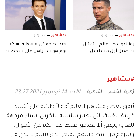
#مشاهير
#مشاهير
29 يوليو
29 يوليو
رونالدو يدخل عالم التمثيل..
بعد نجاحه في «Spider-Man»..
تفاصيل أول مسلسل
توم هولاند يراهن على شخصية
بمشاركة نجوم كرة القدم
«فريد أستير»
#مشاهير
زهرة الخليج - القاهرة
الأحد 14 نوفمبر 2021 23:27
يُنفق بعض مشاهير العالم أموالاً طائلة على أشياء
غريبة للغاية، التي تعتبر بالنسبة للآخرين أشياء مرفهة
للغاية ينبغي ألا يغدقوا عليها هذا الكم من الأموال.
وبالرغم من نمط حياتهم الفاخر الذي يتسم بالبذخ في