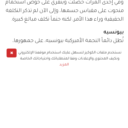
وفي إحدى المرات حصلت وينفري على حوض استحمام
منحوت على مقياس جسمها، وإلى الآن لم تذكر التكلفة
الحقيقية وراء هذا الأمر، لكنه حتماً تكلف مبالغ كبيرة.
بيونسيه
تُطل دائماً النجمة الأميركية بيونسيه، على جمهورها،
بمجوهرات وإطلالات باهظة الثمن ووصل الأمر
✖
نستخدم ملفات الكوكيز لنسهل عليك استخدام موقعنا الإلكتروني
لامتلاكها سروالاً "ليجينز" من الذهب مقابل 100 ألف
ونكيف المحتوى والإعلانات وفقا لمتطلباتك واحتياجاتك الخاصة
المزيد
دولار.