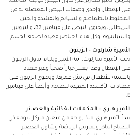
يحرص الأمير تشارلز على تناول البيض كوجبة أساسية
على الإفطار، وإحدى وصفات البيض المفضلة له هي
المخلوط بالطماطم والسبانخ والقشدة والجبن
البريطاني، ويحتوي البيض على فيتامين B2، والبروتين
والسيلينيوم، وكل هذه العناصر مفيدة لصحة الجسم.
الأميرة شارلوت - الزيتون
تحب الأميرة شارلوت، ابنة الأمير ويليام، تناول الزيتون
على الإفطار، وهذا يعتبر خياراً صحياً وغير معتاد
بالنسبة للأطفال في مثل عمرها، ويحتوي الزيتون على
مضادات الأكسدة المفيدة للصحة، وأيضاً على فيتامين
E.
الأمير هاري - المكملات الغذائية والعصائر
يبدأ الأمير هاري، منذ زواجه من ميغان ماركل، يومه في
الصباح الباكر ويمارس الرياضة ويتناول العصير