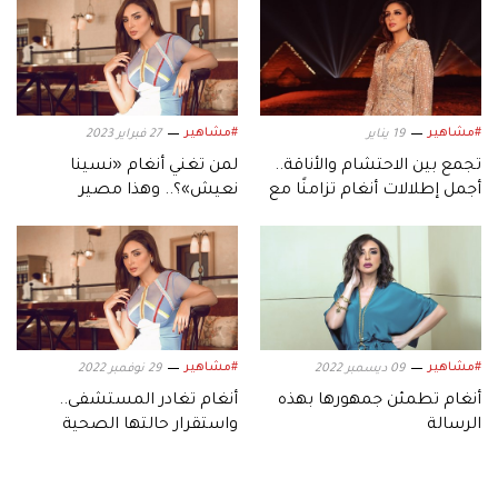
#مشاهير
#مشاهير
19 يناير
27 فبراير 2023
تجمع بين الاحتشام والأناقة..
لمن تغني أنغام «نسينا
أجمل إطلالات أنغام تزامنًا مع
نعيش»؟.. وهذا مصير
عيد ميلادها الـ53
برنامجها التلفزيوني
#مشاهير
#مشاهير
09 ديسمبر 2022
29 نوفمبر 2022
أنغام تطمئن جمهورها بهذه
أنغام تغادر المستشفى..
الرسالة
واستقرار حالتها الصحية