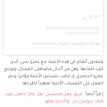
A post shared by Angham (@anghamofficial)
وتتعاون أنغام، في هذه الأغنية، مع عمرو يحيى، الذي
كتب كلماتها، وهي من ألحان مصطفى العسال، وتوزيع
عمرو الخضري، إذ قامت بتسجيل الأغنية مؤخراً، ويتم
العمل على اللمسات الأخيرة تمهيداً لطرحها.
إ قرأ أيضاً:
فريق عمل مسلسل "نقل عام" يحتفل بعيد
ميلاد سوسن بدر.. والأخيرة تعلق