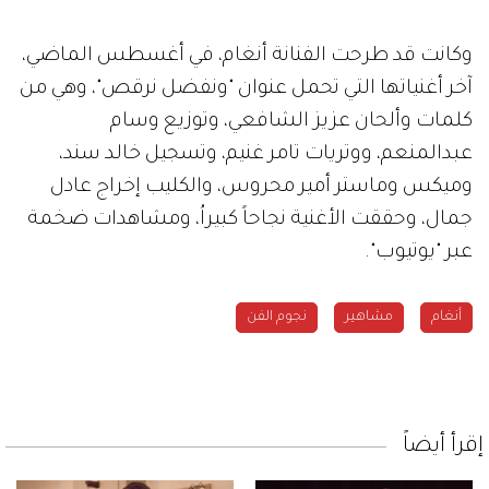
وكانت قد طرحت الفنانة أنغام، في أغسطس الماضي،
آخر أغنياتها التي تحمل عنوان "ونفضل نرقص"، وهي من
كلمات وألحان عزيز الشافعي، وتوزيع وسام
عبدالمنعم، ووتريات تامر غنيم، وتسجيل خالد سند،
وميكس وماستر أمير محروس، والكليب إخراج عادل
جمال، وحققت الأغنية نجاحاً كبيراُ، ومشاهدات ضخمة
عبر "يوتيوب".
أنغام
مشاهير
نجوم الفن
إقرأ أيضاً