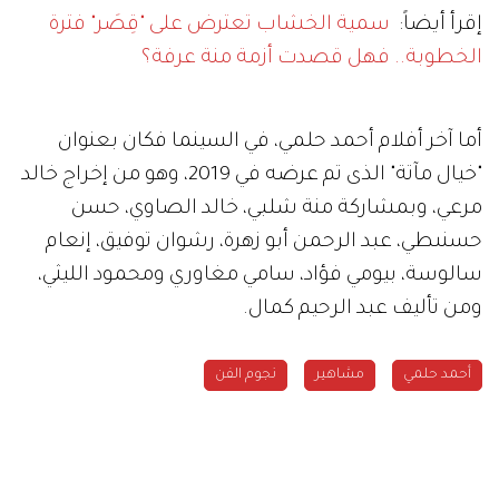
إقرأ أيضاً:
سمية الخشاب تعترض على "قِصَر" فترة
الخطوبة.. فهل قصدت أزمة منة عرفة؟
أما آخر أفلام أحمد حلمي، في السينما فكان بعنوان
"خيال مآتة" الذى تم عرضه في 2019، وهو من إخراج خالد
مرعي، وبمشاركة منة شلبي، خالد الصاوي، حسن
حسنىطي، عبد الرحمن أبو زهرة، رشوان توفيق، إنعام
سالوسة، بيومي فؤاد، سامي مغاوري ومحمود الليثي،
ومن تأليف عبد الرحيم كمال.
أحمد حلمي
مشاهير
نجوم الفن