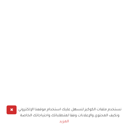
✖
نستخدم ملفات الكوكيز لنسهل عليك استخدام موقعنا الإلكتروني
ونكيف المحتوى والإعلانات وفقا لمتطلباتك واحتياجاتك الخاصة
المزيد