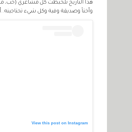
هذا التاريخ تلخبطت كل مشاعري (حب، مسؤولي
وأختاً وصديقة وفية وكل شيء تحتاجينه..أحبچ OLY
View this post on Instagram