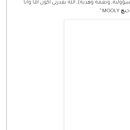
ة، ونعمة وهدية)، الله يقدرني أكون أمّاً وأباً
MO ".