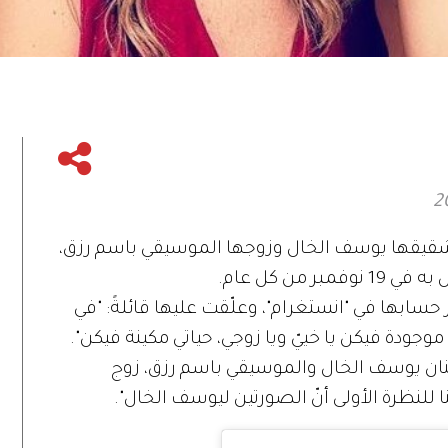
ً لشقيقها يوسف الخال وزوجها الموسيقي باسم رزق،
 من كل عام.
ابها في "انستغرام"، وعلّقت عليها قائلةً: "في
وجودة فيكن يا خييّ ويا زوجي، حياتي مكينة فيكن".
لفنان يوسف الخال والموسيقي باسم رزق، زوج
للنظرة الأولى أنّ الصورتين ليوسف الخال".