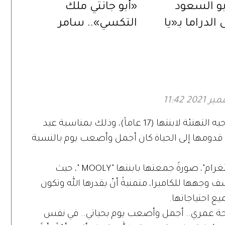
و السعود
«أبو جانتي ملك
الدراما بـ«يا
التكسي».. سامر
ض».. ورسالة
المصري يُعيد إحياء
ة عبر
المسلسل في دراما
ت الرقمية»
رمضان 2027
حرصت الفنانة البحرينية ريم أرحمة على توجيه التهنئة لابنتها (17 عاماً)، وذلك بمناسبة عيد
نّ قدومها إلى الحياة كان أجمل وأصعب يوم بالنسبة
وشاركت ريم أرحمة، عبر حسابها في "انستغرام"، صورةً جمعتها بابنتها "MOOLY "، حيث
هها للكاميرا، متمنيةً أنّ يقدرها الله وتكون
يع احتياجاتها.
 فرحة عمري.. أجمل وأصعب يوم بحياتي.. في نفس