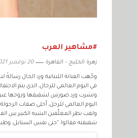
#مشاهير العرب
زهرة الخليج - القاهرة
20 نوفمبر 2021
وجّهت الفنانة اللبنانية ورد الخال رسالة
في اليوم العالمي للرجال، الذي يتم الاحتفال به في 19 نوفمبر
ونشرت ورد صورتين لشقيقها وزوجها عبر حس
اليوم العالمي للرجل، أحلى صفات الرجولة م
ولفت نظر المعلِّقين الشبه الكبير بين ا
شقيقته فقالوا: "حتى نفس الستايل، وظننا 