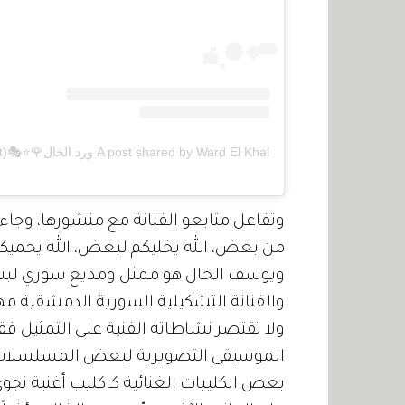
A post shared by Ward El Khal ورد الخال🌹⭐️🎭🇱🇧♍️ (@wardelkhalonset)
وتفاعل متابعو الفنانة مع منشورها، وجاءت 
من بعض، الله يخليكم لبعض، الله يحميكم
ويوسف الخال هو ممثل ومذيع سوري لبناني
والفنانة التشكيلية السورية الدمشقية مها
ولا تقتصر نشاطاته الفنية على التمثيل فق
الموسيقى التصويرية لبعض المسلسلات، 
بعض الكليبات الغنائية كـ كليب أغنية نجوى