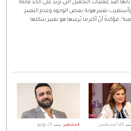
أنّها ضد عمليات التجميل التي تزيد على الحد قائلةً:
وأستغرب تغيير هوية بعض الوجوه وعدم التمييز
"، مؤكدةً أنّ أكتر ما يُرعبها هو تغيير شكلها.
03 أغسطس
23 يوليو
#مشاهير