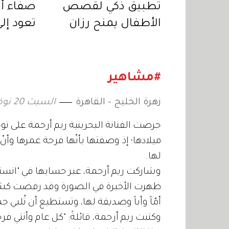
تطبيق ذكي لقصص
صفاء أب
الأطفال يمنح رزان
تعود إلى 
جمّال جائزة دولية في
خبر أبي
ريادة الأعمال
اجتماعي
«المنصا
#مشاهير
زهرة الخليج - القاهرة
السبت 20 نوفمبر 2021 11:42
ميلادها؛ إذ وصفتها بأنّها فرحة عمرها وأ
لها.
ظهرت الأخيرة في الصورة وقد رفضت كشف وج
أمّاً وأباً وصديقة لها، وتستطيع أن تُلبي جم
وكتبت ريم أرحمة، قائلةً: "كل عام وأنتي