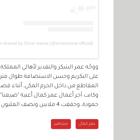
st shared by Omar kamal (@omarkamal.official)
ووجّه عمر الشكر والتقدير لأهالي المملك
على التكريم وحسن الاستضافة طوال فتر
المقاطع من داخل الحرم المكي، أثناء قض
وكانت آخر أعمال عمر كمال أغنية "ضيعنا"
حمودة، وحققت 4 ملايين ونصف المليون مشاهدة في "يوتيوب" بعد أسبوع من طرح الكليب.
عمر كمال
مشاهير