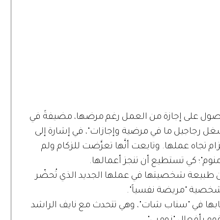
صول على إجازة من العمل رغم مرضها، مضيفةً في
شغل رجاجيل ما في مرضية وإجازات"، في إشارة إلى
ام تجاه عملها. وتابعت أنَّها تعرَّضت للزكام ولم
وم"؛ كي تستطيع أن تنجز أعمالها.
بيعة شخصيتها في عملها الجديد الذي تُحضّر
د شخصية "مريضة نفسياً".
ها في "سناب شات"، وهي تتحدث مع نايف الراشد