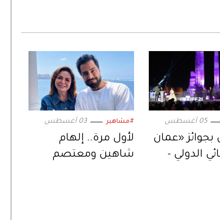
05 أغسطس
03 أغسطس
#مشاهير
 بجوائز «عمان
لأول مرة.. إلهام
ي الدولي -
شاهين ومعتصم
».. في دورته
النهار في ثنائية
سينمائية عبر «حين
يكتب الحب»