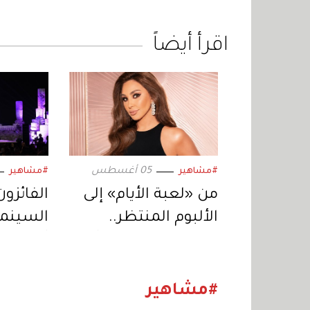
اقرأ أيضاً
05 أغسطس
#مشاهير
#مشاهير
من «لعبة الأيام» إلى
الفائزون
الألبوم المنتظر..
السينمائ
إليسا تعود بمفاجآت
أول فيلم
موسيقية جديدة
السابعة
#مشاهير