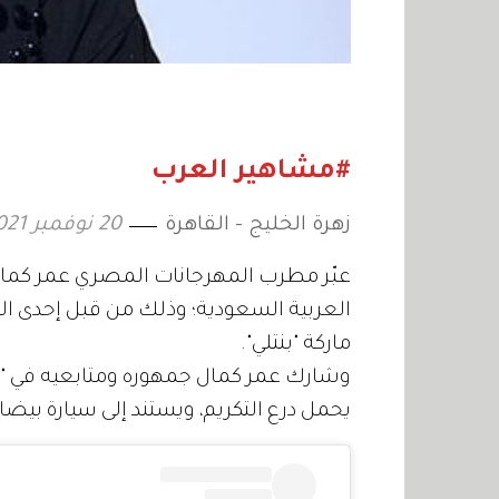
#مشاهير العرب
زهرة الخليج - القاهرة
20 نوفمبر 2021
عبّر مطرب المهرجانات المصري عمر كمال 
العربية السعودية؛ وذلك من قبل إحدى العا
ماركة "بنتلي".
وشارك عمر كمال جمهوره ومتابعيه في "ا
يحمل درع التكريم، ويستند إلى سيارة بيضاء مُزيَّنة، يبلغ سعره