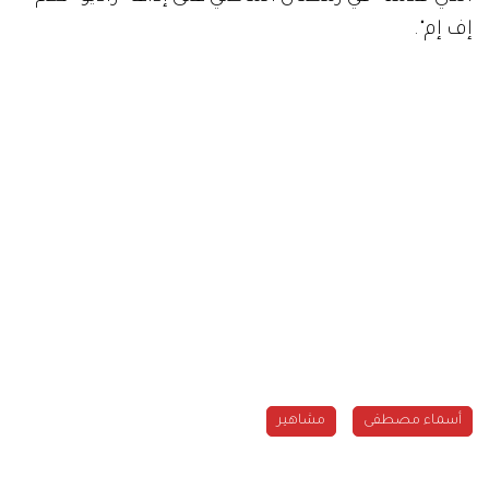
إف إم".
أسماء مصطفى
مشاهير