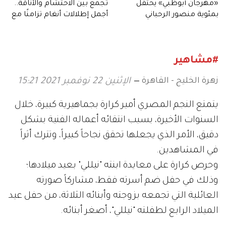
«مهرجان أبوظبي» يحتفل
تجمع بين الاحتشام والأناقة..
بمئوية منصور الرحباني
أجمل إطلالات أنغام تزامنًا مع
عيد ميلادها الـ53
#مشاهير
زهرة الخليج - القاهرة
الإثنين 22 نوفمبر 2021 15:21
يتمتع النجم المصري أمير كرارة بجماهيرية كبيرة، خلال
السنوات الأخيرة، بسبب انتقائه أعماله الفنية بشكل
دقيق، الأمر الذي يجعلها تحقق نجاحاً كبيراً، وتترك أثراً
في المشاهدين.
وحرص كرارة على معايدة ابنته "نيللي" بعيد ميلادها؛
وذلك في حفل ضم أسرته فقط، مشاركاً صورته
العائلية التي تجمعه بزوجته وأبنائه الثلاثة، من حفل عيد
الميلاد الرابع لطفلته "نيللي"، أصغر أبنائه.