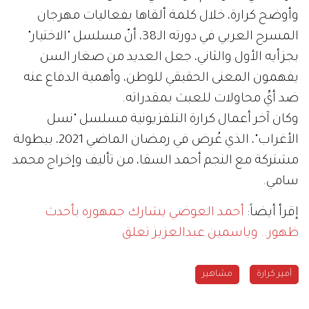
وأوضح كرارة، خلال كلمة ألقاها بفعاليات مهرجان
المسرح العربي في دورته الـ38، أنّ مسلسل "الاختيار"
بجزأيه الأول والثاني، جعل العديد من صغار السن
يفهمون المعنى الحقيقي للوطن، وأهمية الدفاع عنه
ضد أيِّ محاولات للعبث بمقدراته.
وكان آخر أعمال كرارة التلفزيونية مسلسل "نسل
الأغراب"، الذي عُرض في رمضان الماضي 2021، ببطولة
مشتركة مع النجم أحمد السقا، من تأليف وإخراج محمد
سامي.
إقرأ أيضاً:
أحمد العوضي يشارك جمهوره بأحدث
ظهور.. وياسمين عبدالعزيز تعلق
أمير كرارة
مشاهير