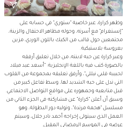
وظهر كرارة، عبر خاصية "ستوري" في حسابه على
"إنستغرام" مع أسرته، وحوله مظاهر الاحتفال والزينة،
مجتمعين حول قالب من الكيك باللون الوردي، مزين
بعروسة بلاستيكية.
وعبر كرارة عن حبه لابنته، من خلال تعليق أرفقه
بالصورة كتب فيه باللغة الإنجليزية: "أسعد عيد ميلاد
لحبيبة قلبي نيللي"، وأرفق تعليقه بمجموعة من القلوب
التي تدل على حبه الشديد لها، وسط تفاعل كبير من
قبل متابعيه وجمهوره على مواقع التواصل الاجتماعي.
وسبق أن أعلن "كرارة" عن مشاركته في الجزء الثاني من
مسلسل "هجمة مرتدة"، وتوليه دور البطولة، وهو
العمل الذي سيتولى إخراجه أحمد نادر جلال، وسيتم
عرضه في الموسم الرمضاني المقبل.