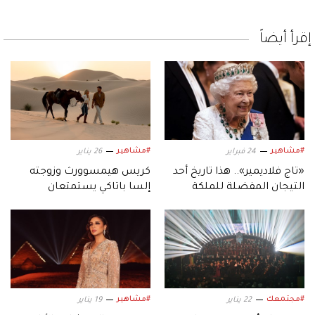
إقرأ أيضاً
#مشاهير
#مشاهير
24 فبراير
26 يناير
«تاج فلاديمير».. هذا تاريخ أحد
كريس هيمسوورث وزوجته
التيجان المفضلة للملكة
إلسا باتاكي يستمتعان
إليزابيث الثانية
بعطلتهما العائلية في أبوظبي
#مجتمعك
#مشاهير
22 يناير
19 يناير