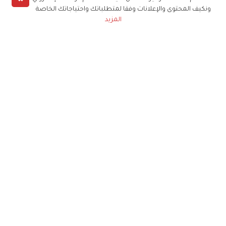
ونكيف المحتوى والإعلانات وفقا لمتطلباتك واحتياجاتك الخاصة
المزيد
حملوا تطبيق
زهرة الخليج
الاشتراك للحصول على ملخص أسبوعي على بريدك
الإلكتروني