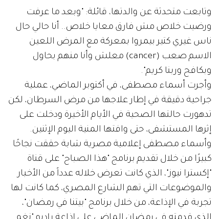
وتابعت متحدثة عن والدتها، قائلة: "وبعد ما عرفت
ورضيت خلاص مش فارق معايا خلاص.. أنا حالي حال
ناس غيري كتير بيمروا بمعركة مع المرض اللعين
الاسم صعب (cancer) معلش وأنا منهم بحاول
وبكافح وربنا كريم".
وأجرت أسماء مصطفى، في أكتوبر الماضي، عملية
جراحية دقيقة في إطار علاجها من مرض السرطان، لكن
تدهورت حالتها الصحية في الأيام الأخيرة ودخلت على
إثرها المستشفى، حتى وافتها المنية اليوم الإثنين.
وأسماء مصطفى إعلامية مصرية شابة حققت نجاحًا
كبيرًا من خلال تقديم برنامج "هذا الصباح" على قناة
"إكسترا نيوز"، الذي كانت تعرض خلاله عدداً من الأخبار
والموضوعات التي تهم الشارع المصري، كما كانت لها
تجربة في الإذاعة، من خلال برنامج "بيتنا في رمضان"،
الذي قدمته في رمضان الماضي على إذاعة راديو "نغم