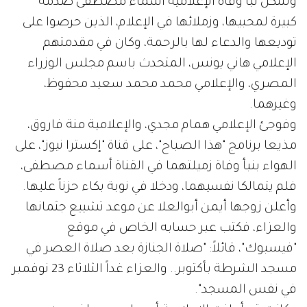
وشكل نبأ وفاة الإعلامية أسماء مصطفى صدمة
كبيرة لمحبيها، وزملائها في الإعلام، الذين حرصوا على
توديعها والدعاء لها بالرحمة، وكان في مقدمتهم
الإعلامي هاني يونس، المتحدث باسم مجلس الوزراء
المصري، والإعلامي محمد محمد سعيد محفوظ،
وغيرهما.
وفوجئ الإعلامي همام مجدي، والإعلامية منة فاروق،
مذيعا برنامج "هذا الصباح"، على قناة "إكسترا نيوز"، على
الهواء بنبأ وفاة زميلتهما في القناة أسماء مصطفى،
فلم يتمالكا نفسيهما، ودخلا في نوبة بكاء حزناً عليها.
وأعلن زوجها أيمن أبوالعلا عن موعد تشييع جثمانها
والعزاء، فكتب عبر حسابه الخاص في موقع
"فيسبوك"، قائلاً: "صلاة الجنازة بعد صلاة العصر في
مسجد الشرطة بأكتوبر.. والعزاء غداً الثلاثاء 23 نوفمبر
في نفس المسجد".