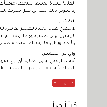
العناية ببشرة الجسم، استخدمي مرطباً عل
إذ سيؤدي ذلك أيضاً إلى جعل بشرتك ناع
التقشير
الريتينول أو أي مقشر قوي خلال هذا الوقت
بتألقها ورطوبتها. يمكنك استخدام حمض ا
واقٍ من الشمس
أهم خطوة في روتين العناية بأي نوع بش
الشتاء، لأنه يحمي من حروق الشمس، والت
نصائح جمالية
اقرأ أيضاً