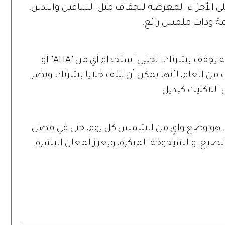
ى الأجزاء المعرضة للجفاف مثل الساقين واليدين،
مة وذات ملمس رائع.
لا ينصح أطباء الجلد بالتقشير القاسي، لأنه يجفف بشرتك. تجنبي استخدام أي من "AHA" أو
 من العام، لأنها يمكن أن تتلف خلايا بشرتك وتضر
للاكتيك كبديل.
رة، هو وضع واقٍ من الشمس كل يوم، حتى في فصل
صبغ، والشيخوخة المبكرة، ويعزز لمعان البشرة.