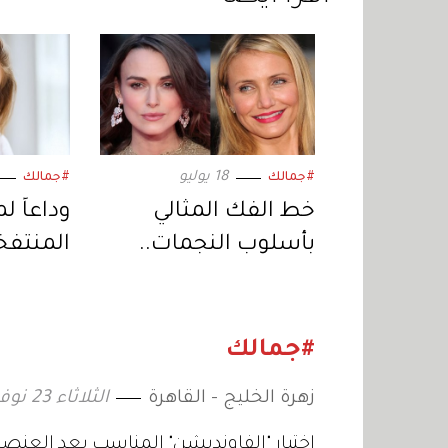
18 يوليو
#جمالك
#جمالك
خط الفك المثالي
وداعاً ل
بأسلوب النجمات..
المنتفخة
دليلكِ للحصول على
يتجه إلى
ملامح أكثر بروزاً
واقعية
#جمالك
زهرة الخليج - القاهرة
الثلاثاء 23 نوفمبر 2021 17:21
اختيار "الفاونديشن" المناسب يعد العنصر