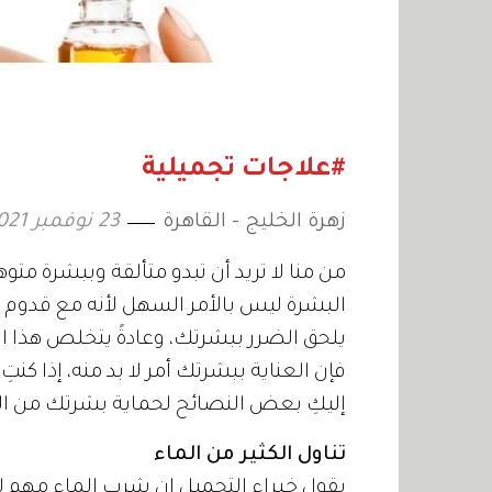
#علاجات تجميلية
زهرة الخليج - القاهرة
23 نوفمبر 2021
من منا لا تريد أن تبدو متألقة وببشرة م
البشرة ليس بالأمر السهل لأنه مع قدوم 
يلحق الضرر ببشرتك، وعادةً يتخلص هذا ا
فإن العناية ببشرتك أمر لا بد منه، إذا كن
إليكِ بعض النصائح لحماية بشرتك من ا
تناول الكثير من الماء
يقول خبراء التجميل إن شرب الماء مهم لل