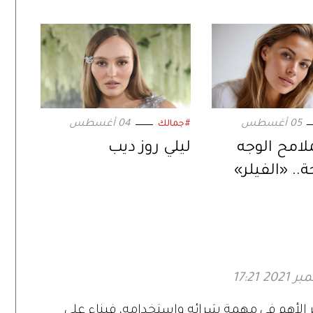
05 أغسطس
04 أغسطس
#جمالك
ملامح الوجه
ليلي روز ديب
.. «الفيلر»
 نتائج أكثر
 الأهم في مهمة شرائه واستخدامه، فبناء على