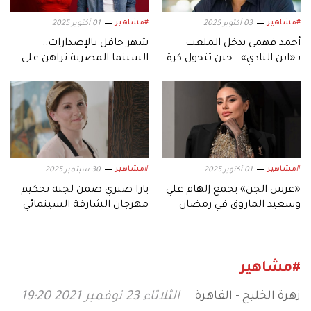
#مشاهير
#مشاهير
03 أكتوبر 2025
01 أكتوبر 2025
أحمد فهمي يدخل الملعب
شهر حافل بالإصدارات..
بـ«ابن النادي».. حين تتحول كرة
السينما المصرية تراهن على
القدم إلى دراما
موسم أكتوبر
#مشاهير
#مشاهير
01 أكتوبر 2025
30 سبتمبر 2025
«عرس الجن» يجمع إلهام علي
يارا صبري ضمن لجنة تحكيم
وسعيد الماروق في رمضان
مهرجان الشارقة السينمائي
2026
للأطفال والشباب
#مشاهير
زهرة الخليج - القاهرة
الثلاثاء 23 نوفمبر 2021 19:20