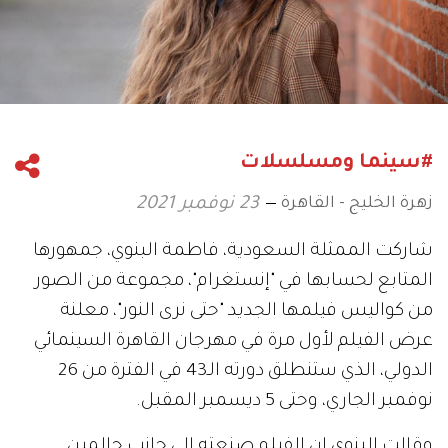
#سينما ومسلسلات
زهرة الخليج - القاهرة
23 نوفمبر 2021
شاركت الممثلة السعودية، فاطمة البنوي، جمهورها
المتابع لحسابها في "إنستغرام"، مجموعة من الصور
من كواليس فيلمها الجديد "حتى نرى النور"، معلنة
عرض الفيلم لأول مرة في مهرجان القاهرة السينمائي
الدولي، الذي ستنطلق دورته الـ43 في الفترة من 26
نوفمبر الجاري، وحتى 5 ديسمبر المقبل.
وقالت البنوي إن الفيلم صنعته إلى جانب حالمين