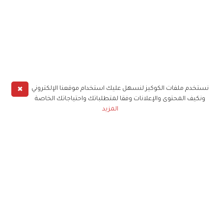
✖
نستخدم ملفات الكوكيز لنسهل عليك استخدام موقعنا الإلكتروني
ونكيف المحتوى والإعلانات وفقا لمتطلباتك واحتياجاتك الخاصة
المزيد
حملوا تطبيق
زهرة الخليج