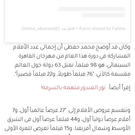
A post shared by Fatima • فاطِــمَة (@fatima_albanawi)
وكان قد أوضح محمد حفظي أن إجمالي عدد الأفلام
المشاركة في دورة هذا العام من مهرجان القاهرة
السينمائي، هو 98 فيلماً، تمثل 63 دولة حول العالم،
مقسمة كالآتي: "76 فيلماً طويلاً، و22 فيلماً قصيراً".
إقرأ أيضاً:
نور الغندور متهمة بالسرقة!
وتنقسم عروض الأفلام إلى: "27 عرضاً عالمياً أول، و7
أفلام عرضاً دولياً أول، و44 فيلماً عرضاً أول في الشرق
الأوسط وشمال أفريقيا، و15 فيلماً تعرض للمرة الأولى