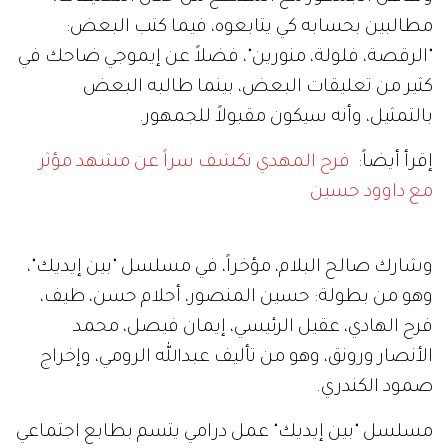
مطالبين بحسابه كي يتابعوه، فيما كتب البعض:
"الرقصة، فلولة، منورين"، فضلاً عن إيموجي ضاحك في
كثير من تعليقات البعض، بينما طالبه البعض
بالتمثيل، وأنه سيكون مقبولاً للجمهور.
إقرأ أيضاً:
فرح المهدي تكشف سراً عن مشهد مؤثر
مع داوود حسين
وشارك صالح البلام، مؤخراً، في مسلسل "بين إيديك"،
وهو من بطولة: حسين المنصور، أحلام حسن، طيف،
فرح الهادي، عقيل الرئيسي، إيمان فيصل، محمد
الأنصار ورونق، وهو من تأليف عبدالله الرومي، وإخراج
صمود الكندري.
مسلسل "بين إيديك" عمل درامي يتسم بطابع اجتماعي