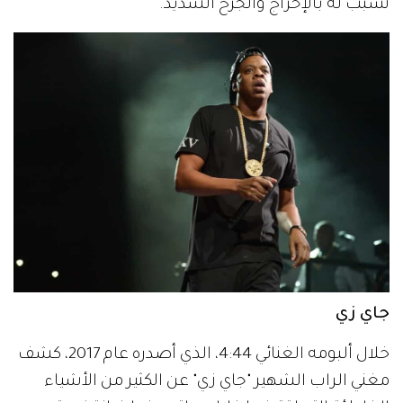
تسبب له بالإحراج والجرح الشديد.
جاي زي
خلال ألبومه الغنائي 4:44، الذي أصدره عام 2017، كشف
مغني الراب الشهير "جاي زي" عن الكثير من الأشياء