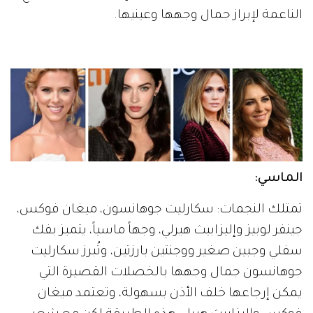
الناعمة لإبراز جمال وجهها وعينيها.
الماسي:
تمتلك النجمات: سكارليت جوهانسون، ميغان فوكس،
جينفر لوبيز وإليزابيث هيرلي، وجهاً ماسياً، يتميز بفك
سفلي وجبين صغير ووجنتين بارزتين، وتُبرز سكارليت
جوهانسون جمال وجهها بالخصلات القصيرة التي
يمكن إرجاعها خلف الأذن بسهولة، وتعتمد ميغان