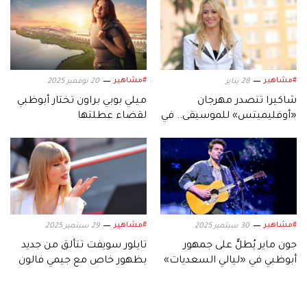
#مشاهير
#مشاهير
28 يناير
20 نوفمبر 2025
شاكيرا تتصدر مهرجان
ميلي بوبي براون تختار أبوظبي
«أوفليميتس» للموسيقى.. في
لقضاء عطلتها
جزيرة ياس أبوظبي
#مشاهير
#مشاهير
30 سبتمبر 2025
29 سبتمبر 2025
جون ماير يُطلُّ على جمهور
تايلور سويفت تتألق من جديد
أبوظبي في «ليالي السعديات»
بظهور خاص مع جيمي فالون