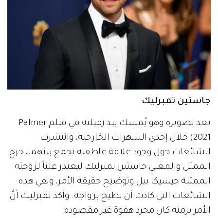
جاستين تمبرليك
بعد تصويره وهو يُمسك بيد زميلته في فيلم Palmer
(2021 خلال إحدى السهرات الخارجية، وانتشرت
الشائعات حول وجود علاقة عاطفية تجمع بينهما، خرج
الممثل والمغني جاستين تمبرليك ليعتذر علناً لزوجته
الممثلة جيسيكا بيل وتوضيح حقيقة الأمر، ونفي هذه
الشائعات التي كادت أن تطيح بزواجه. وأكد تمبرليك أنَّ
الأمر برمته كان مجرد هفوة غير مقصودة.