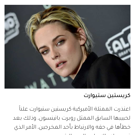
كريستين ستيوارت
اعتذرت الممثلة الأميركية كريستين ستيوارت علناً
لحبيبها السابق الممثل روبرت باتينسون، وذلك بعد
خطأها في حقه والارتباط بأحد المخرجين، الأمر الذي