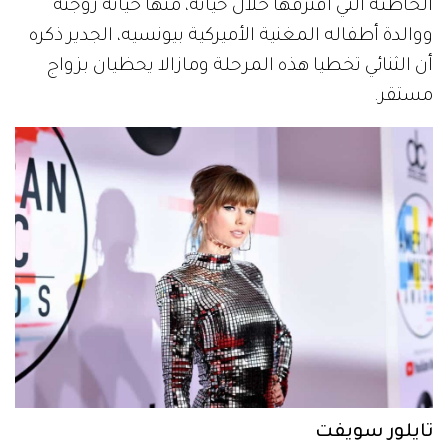
الخاطئة التي اقترفها خلال حياته، منها خيانة زوجته
ووالدة أطفاله المغنية الأميركية بيونسيه، الجدير ذكره
أن الثنائي تخطيا هذه المرحلة ومازالا يحظيان بزواج
مستقر.
تايلور سويفت