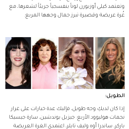
وتعتمد كيلي أوزبورن لوناً بنفسجياً جريئاً لشعرها، مع
غُرة عريضة وقصيرة تبرز جمال وجهها المربع.
الطويل:
إذا كان لديكِ وجه طويل، فإليك عدة خيارات على غرار
نجمات هوليوود الأربع: جيزيل بوندشين، سارة جيسيكا
باركر، ساندرا أوه وليف تايلر، اعتمدي الغرة العريضة