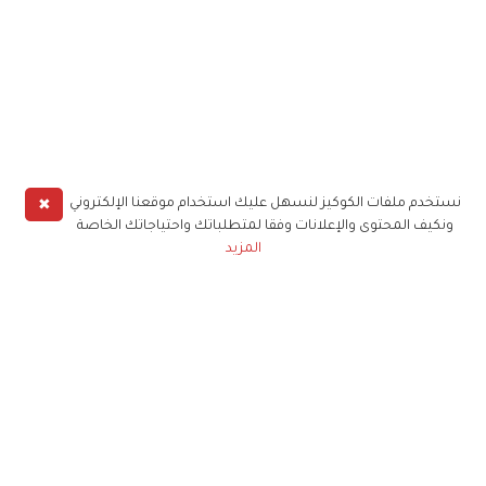
✖
نستخدم ملفات الكوكيز لنسهل عليك استخدام موقعنا الإلكتروني
ونكيف المحتوى والإعلانات وفقا لمتطلباتك واحتياجاتك الخاصة
المزيد
حملوا تطبيق
زهرة الخليج