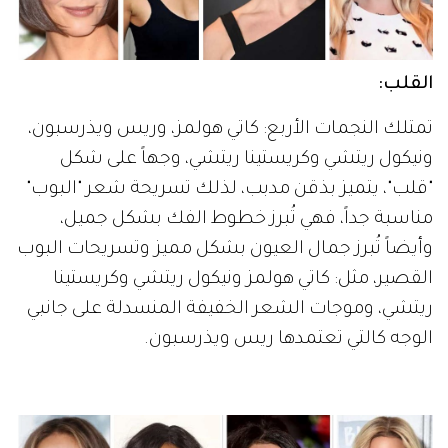
القلب:
تمتلك النجمات الأربع: كاتي هولمز، وريس ويذرسبون،
ونيكول ريتشي وكريستينا ريتشي، وجهاً على شكل
"قلب"، يتميز بذقن مدبب، لذلك تسريحة شعر "البوب"
مناسبة جداً، فهي تُبرز خطوط الفك بشكل جميل،
وأيضاً تُبرز جمال العيون بشكل مميز وتسريحات البوب
القصير، مثل: كاتي هولمز ونيكول ريتشي وكريستينا
ريتشي، وموجات الشعر الخفيفة المنسدلة على جانبي
الوجه كالتي تعتمدها ريس ويذرسبون.