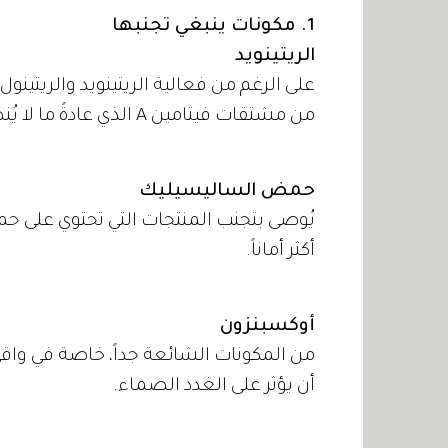
1. مكونات ينبغي تجنبها
الريتينويد
على الرغم من فعالية الريتينويد والريتينول ا
من مشتقات فيتامين A الذي عادةً ما لا يُنصح بها للحوامل.
حمض الساليسيليك
يُوصى بتجنب المنتجات التي تحتوي على ح
أكثر أماناً.
أوكسبنزون
من المكونات الشائعة جداً، خاصة في واق
أن يؤثر على الغدد الصماء.