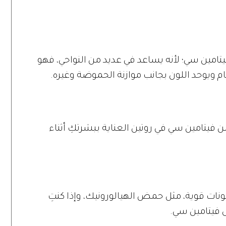
تامين سي؛ لأنه يساعد في عديد من النواحي، فهو
م ويوحد اللون بجانب موازنة الحموضة وغيره.
 فيتامين سي في روتين العناية ببشرتكِ أثناء
كونات قوية، مثل حمض الهيالورونيك، وإذا كنتِ
ى فيتامين سي.