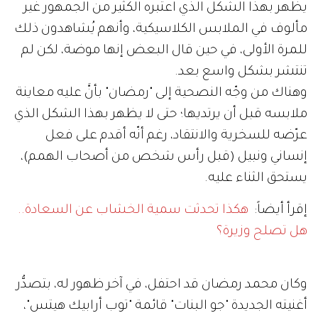
يظهر بهذا الشكل الذي اعتبره الكثير من الجمهور غير
مألوف في الملابس الكلاسيكية، وأنهم يُشاهدون ذلك
للمرة الأولى، في حين قال البعض إنها موضة، لكن لم
تنتشر بشكل واسع بعد.
وهناك من وجّه النصحية إلى "رمضان" بأنَّ عليه معاينة
ملابسه قبل أن يرتديها؛ حتى لا يظهر بهذا الشكل الذي
عرّضه للسخرية والانتقاد، رغم أنّه أقدم على فعل
إنساني ونبيل (قبل رأس شخص من أصحاب الهمم)،
يستحق الثناء عليه.
إقرأ أيضاً:
هكذا تحدثت سمية الخشاب عن السعادة..
هل تصلح وزيرة؟
وكان محمد رمضان قد احتفل، في آخر ظهور له، بتصدُّر
أغنيته الجديدة "جو البنات" قائمة "توب أرابيك هيتس"،