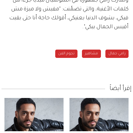
وشارك رامي جمهوره في السوشيال ميديا جزءاً من
كلمات الأغنية، والتي تضمَّنت: "مفيش ولا ميزة مش
فيكي، بشوف الدنيا بعنيكي، أقولك حاجة أنا حتى بقيت
أقيس الجمال بيكي".
رامي جمال
مشاهير
نجوم الفن
إقرأ أيضاً