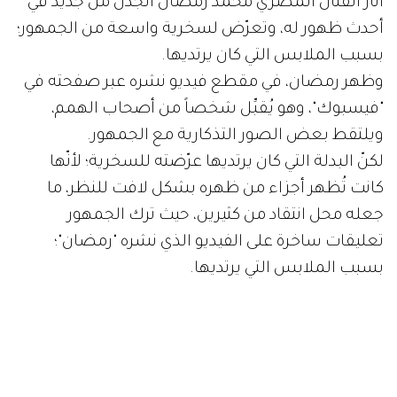
أثار الفنان المصري محمد رمضان الجدل من جديد في
أحدث ظهور له، وتعرّض لسخرية واسعة من الجمهور؛
بسبب الملابس التي كان يرتديها.
وظهر رمضان، في مقطع فيديو نشره عبر صفحته في
"فيسبوك"، وهو يُقبِّل شخصاً من أصحاب الهمم،
ويلتقط بعض الصور التذكارية مع الجمهور.
لكنّ البدلة التي كان يرتديها عرّضته للسخرية؛ لأنّها
كانت تُظهر أجزاء من ظهره بشكل لافت للنظر، ما
جعله محل انتقاد من كثيرين، حيث ترك الجمهور
تعليقات ساخرة على الفيديو الذي نشره "رمضان"؛
بسبب الملابس التي يرتديها.