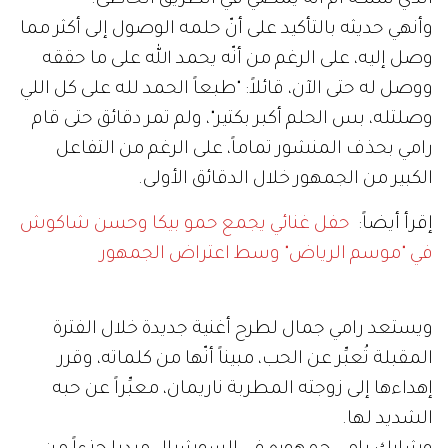
وأنهي حديثه بالتأكيد على أنّ حلمه الوصول إلى أكثر مما
وصل إليه، على الرغم من أنّه يحمد الله على ما حققه
ووصل له حتى الآن، قائلاً: "طبعاً الحمد لله على كل اللي
وصلتله، بس الحلم أكبر بكتير"، ولم تمر دقائق حتى قام
رامي بحذف المنشور تماماً، على الرغم من التفاعل
الكبير من الجمهور خلال الدقائق الأولى.
إقرأ أيضاً:
حفل غنائي يجمع حمو بيكا وحسن شاكوش
في "موسم الرياض" وسط اعتراض الجمهور
ويستعد رامي جمال لطرح أغنية جديدة خلال الفترة
المقبلة تُعبِّر عن الحب، مبيناً أنّها من كلماته، وقرر
إهداءها إلى زوجته المطربة ناريمان، معبِّراً عن حبه
الشديد لها.