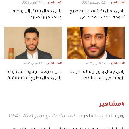
#مشاهير
#مشاهير
02 ديسمبر 2021
14 أكتوبر 2021
رامي جمال يكشف موعد طرح
رامي جمال يعتذر إلى زوجته..
ألبومه الجديد.. فماذا في
ويتخذ قراراً صارماً
التفاصيل؟
#مشاهير
#مشاهير
12 أكتوبر 2021
12 يوليو 2021
رامي جمال يدون رسالة طريفة
على طريقة الرسوم المتحركة..
لزوجته في عيد ميلادها..
رامي جمال يطرح أغنيته «قلة
والأخيرة تهدده
إحساس»
#مشاهير
زهرة الخليج - القاهرة
السبت 27 نوفمبر 2021 10:45