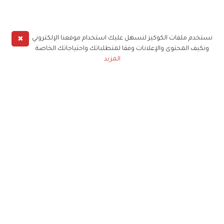
✖
نستخدم ملفات الكوكيز لنسهل عليك استخدام موقعنا الإلكتروني
ونكيف المحتوى والإعلانات وفقا لمتطلباتك واحتياجاتك الخاصة
المزيد
حملوا تطبيق
زهرة الخليج
الاشتراك للحصول على ملخص أسبوعي على بريدك