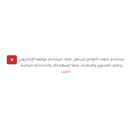
✖
نستخدم ملفات الكوكيز لنسهل عليك استخدام موقعنا الإلكتروني
ونكيف المحتوى والإعلانات وفقا لمتطلباتك واحتياجاتك الخاصة
المزيد
حملوا تطبيق
زهرة الخليج