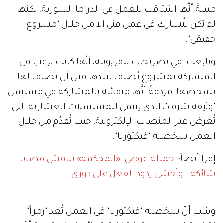
مبينةً أنَّها اشتاقت للعمل في الدراما السورية، لكنها
لم تكن لتُشارك في عمل فني إلا من خلال "مشروع
حقيقي".
وتابعت، في تصريحات تلفزيونية، أنّها كانت ترغب في
المشاركة بمشروع يُضيف لبلدها قبل أن يضيف لها
بشخصها، مردفةً أنَّها متفائلة بالمشاركة في مسلسل
"وثيقة شرف"، الذي ينتمي للمسلسلات العشارية التي
تُعرض عبر المنصات الإلكترونية، حيث تُقدِّم من خلال
العمل شخصية "فيكتوريا".
إقرأ أيضاً:
جميلة عوض: «المحكمة» يناقش قضايا
شائكة.. وأخشى ردود الفعل على دوري
وبيّنت أنّ شخصية "فيكتوريا" في العمل تُعد "رمزاً"