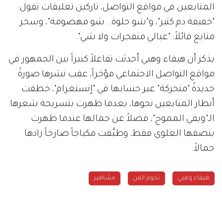
المتابعين في مواقع التواصل، تاركين تعليقات تقول:
"خفيفة دم كتير"، و"شو حلوة.. شو مهضومة"، وسخر
متابع قائلاً: "عبالي متفجرات ولا شي".
يذكر أن هيفاء وهبي أحدثت تفاعلاً كبيراً بين الجمهور في
مواقع التواصل الاجتماعي مؤخراً، عقب نشرها صورةً
جديدةً "متحركة" عبر حسابها في "إنستغرام"، خطفت
أنظار المتابعين نحوها، بعدما ظهرت بتسريحة شعرها
الـ"ويفي المموج"، فضلاً عن جمالها عندما ظهرت
بنصفها العلوي فقط، وطبَّقت مكياجاً صارخاً زادها
جمالاً.
هيفاء وهبي
نجوم الفن
مشاهير