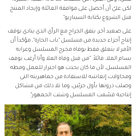
لكن عليّ أن أحصل على موافقة العائلة وإيجاد المنتج
قبل الشروع بكتابة السيناريو".
على صعيد آخر، يتفق الجراح مع الرأي الذي ينادي بوقف
إنتاج أجزاء جديدة من مسلسل "باب الحارة"، مؤكداً أن
الأمر لا يتعلق فقط بوفاة مخرج المسلسل وعرابه
بسام الملا، قائلاً: "من قبل وفاة الملا وأنا أرغب بوقف
المسلسل، لأن ما كان يحدث هو اجترار للعمل ومطه
ومحاولات إنعاشه للاستفادة من جماهيريته التي
وصلت ذروتها بأول جزئين، وما تلا ذلك من مشاكل
إنتاجية قسّمت المسلسل وشتت الجمهور".