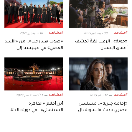
#مشاهير
#مشاهير
08 ديسمبر 2025
18 سبتمبر 2025
«حوبة».. الرعب لغةٌ تكشف
«صوت هند رجب».. من «الأسد
أعماق الإنسان
الفضي» في فينيسيا إلى
شاشات القاهرة والدوحة
#مشاهير
#مشاهير
17 يناير 2025
11 أغسطس 2023
«إقامة جبرية».. مسلسل
أبرز أفلام «القاهرة
مصري حديث «السوشيال
السينمائي».. في دورته الـ45
ميديا»