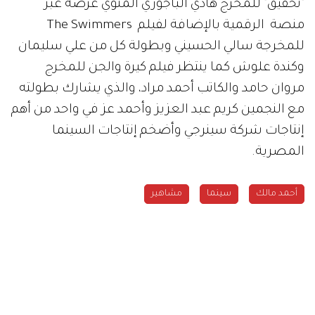
"تحقيق" للمخرج هادي الباجوري المنوي عرضه عبر
منصة الرقمية بالإضافة لفيلم The Swimmers
للمخرجة سالي الحسيني وبطولة كل من علي سليمان
وكندة علوش كما ينتظر فيلم كيرة والجن للمخرج
مروان حامد والكاتب أحمد مراد، والذي يشارك بطولته
مع النجمين كريم عبد العزيز وأحمد عز في واحد من أهم
إنتاجات شركة سينرجي وأضخم إنتاجات السينما
المصرية.
أحمد مالك
سينما
مشاهير