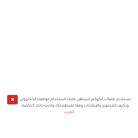
✖
نستخدم ملفات الكوكيز لنسهل عليك استخدام موقعنا الإلكتروني
ونكيف المحتوى والإعلانات وفقا لمتطلباتك واحتياجاتك الخاصة
المزيد