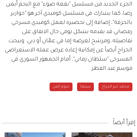
الجزء الجديد من مسلسل "بقعة ضوء" مع النجم أيمن
رضا، كما يشارك في مسلسل كوميدي آخر هو "حوازير
بالحزقة"، إضافة إلى تحضيره لعمل كوميدي مسرحي
رمضاني قد يقدمه بشكل يومي حال الاتفاق على
تفاصيله، ومرشح لعرضه إما في عمّان أو دبي. ويبحث
الجراح أيضاً عن إمكانية إعادة عرض عمله الاستعراضي
المسرحي "سلطان زماني"، أمام الجمهور السوري في
موسم عيد الفطر.
محمد خير الجراح
سينما
نجوم الفن
إقرأ أيضاً