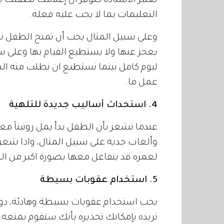
تعتبر الأستاذة كلوفر ان إعلامك لطفلك ب
التعليمات بما لا يجب عليه فعله.
وعلى سبيل المثال يجب أن تمنح الطفل ت
يعجز عنها ولا يستطيع القيام بها وعلى سب
ليوم كامل بينما نستطيع ان نطلب منه اله
عمل ما.
4. استحداث أساليب جديدة للتلهية
عندما تشعر بأن الطفل بدأ يمل روتيناً مع
وألعاب جدية على سبيل المثال، واذا شع
لعمره قد يتفاعل معها بصورة اكبر من ال
5. استخدام عقوبات بسيطة
يجب استخدام عقوبات بسيطة وهادئة، دون
تريده بإمكانك تحذيره بأنك ستقوم بمنعه من