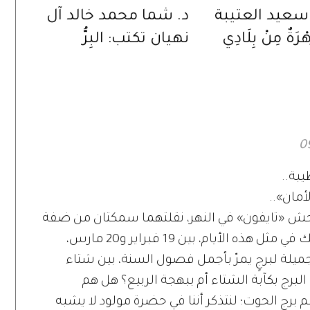
 سعيد العتيبة
د. شما محمد خالد آل
رَةٌ مِنْ بِلَادِي
نهيان تكتب: البِرُّ
اللوجستي!
يبة..
أمان»..
حش «تايفون» في النهر، نقلتهما سمكتان من ضفة
إلى أخرى، وصولاً إلى «برّ الأمان». حصل ذلك في مثل هذه الأيام، بين 19 فبراير و20 مارس،
ميلة لبرجٍ يمرّ بأجمل فصول السنة، بين شتاء
لبرج بكآبة الشتاء أم ببهجة الربيع؟ هل هم
برج الحوت؛ لنتذكر أننا في حضرة مولود لا يشبه