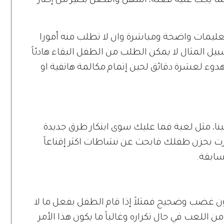
ما يجب عليه فعله، أسهل وأفضل بكثير من إكثار
عليمات واضحة ومباشرة وان لا تطلب منه أمورا
يل المثال لا يمكن الطلب من الطفل البقاء هادئاً
دوء لعشرة دقائق لحين إتمام مكالمة هاتفية او
ينا، مثل لعبة فما عليك سوى ابتكار طرق جديدة
رت بحزن طفلك فابحث عن نشاطات اكثر إقناعاً
سابقة.
 غضب وضجيج فمثلاً إذا قام الطفل بفعل ما لا
 اللعب في حال تكراره وغالباً ما يكون هذا الأمر