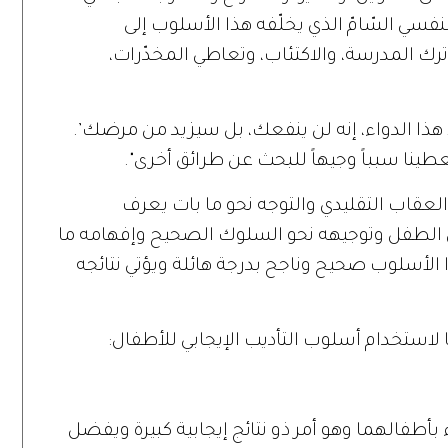
النفسي السّامّ الذي يخلّفه هذا الأسلوب إلى
رك المدرسة، والاكتئاب، وتعاطي المخدّرات،
هذا الدواء، إنه لن ينفعك، بل سيزيد من مرضك’.
يعطينا سبباً وجيهاً للبحث عن طرائق أخرى".
 العقاب التقليدي والتوجه نحو ما بات يعرف
عقل الطفل وتوجيهه نحو السلوك الصحيح وإفهامه ما
ا الأسلوب صحيح وناجح بدرجة هائلة ويؤتي نتائجه
ا لاستخدام أسلوب التأديب الإيجابي للأطفال:
طفالهما وهو أمر ذو نتائج إيجابية كبيرة ويفضل