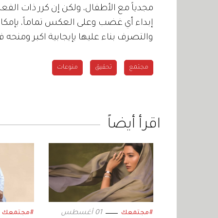
مجدياً مع الأطفال، ولكن إن كرر ذات الف
إبداء أي غضب وعلى العكس تماماً، بإمكانك 
والتصرف بناء عليها بإيجابية اكبر ومنحه 
مجتمع
تحقيق
منوعات
اقرأ أيضاً
01 أغسطس
#مجتمعك
#مجتمعك