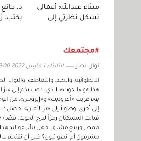
ميثاء عبدالله: أعمالي
د. مانع
تشكل نظرتي إلى
يكتب: زَهْ
نفسي والعالم
#مجتمعك
نوال نصر
الثلاثاء 1 مارس 2022 09:00
الانطوائية، والحلم، والتعاطف، والنوايا الط
هذا هو «الحوت»، الذي يذهب بكم إلى «برّ ال
يوم هربت «أفروديت» و«إيروس»، من الو
فباتت السمكتان رمزاً لبرج الحوت. قصّة ج
ممطر وربيع مشرق. فهل يتأثر مواليد هذا ا
مشرقون أم انطوائيون؟ قبل أن نقتحم عالم 