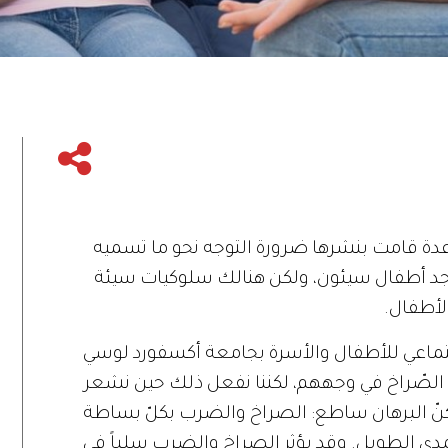
دة قامت بنشرها ضرورة التوجه نحو ما تسميه
ا يوجد أطفال سيئون، ولكن هنالك سلوكيات سيئة
لأطفال.
جتماعي للأطفال والأسرة بجامعة أكسفورد لوسي
و الصّراخ في وجههم، لكننا نفعل ذلك حين نشعر
. لكنّ البرهان ساطع: الصراخ والضرب بكلّ بساطة
لمدى الطويل. وقد يؤثر الصراخ والضرب سلباً في