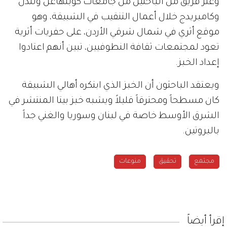
وعثر فريق من الباحثين من جامعات كوبنهاغن ولندن
وكامبريدج خلال أعمال التنقيب في الشبيقة، وهو
موقع أثري في شمال شرقي الأردن، على حفريات أثرية
تعود لمجتمعات ثقافة النطوفيين، تبين أنهم اعتادوا
إعداد الخبز.
ويعتقد الباحثون أن الخبز الذي ابتكره أهالي الشبيقة
كان مسطحاً ومحترقاً قليلاً ويشبه خبز بيتا المنتشر في
الشرق الأوسط خاصة في لبنان وسوريا والغني جداً
بالبروتين.
مجتمع
تحقيق
منوعات
إقرأ أيضاً