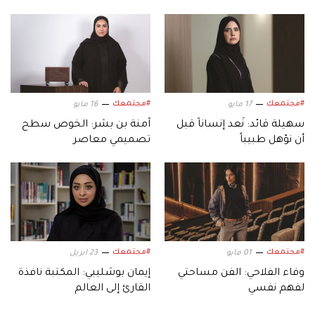
#مجتمعك
#مجتمعك
17 مايو
16 مايو
سهيلة قائد: نُعد إنساناً قبل
آمنة بن بشر: الخوص سطح
أن نؤهل طبيباً
تصميمي معاصر
#مجتمعك
#مجتمعك
01 مايو
23 ابريل
وفاء الفلاحي: الفن مساحتي
إيمان بوشليبي: المكتبة نافذة
لفهم نفسي
القارئ إلى العالم