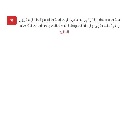
✖
نستخدم ملفات الكوكيز لنسهل عليك استخدام موقعنا الإلكتروني
ونكيف المحتوى والإعلانات وفقا لمتطلباتك واحتياجاتك الخاصة
المزيد
حملوا تطبيق
زهرة الخليج
الاشتراك للحصول على ملخص أسبوعي على بريدك
الإلكتروني