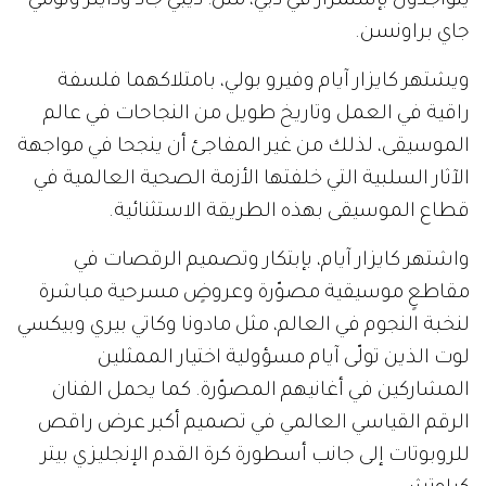
يتواجدون بإستمرار في دبي، مثل: ديبي جاد ودايلر وتومي
جاي براونسن.
ويشتهر كايزار آيام وفيرو بولي، بامتلاكهما فلسفة
راقية في العمل وتاريخ طويل من النجاحات في عالم
الموسيقى، لذلك من غير المفاجئ أن ينجحا في مواجهة
الآثار السلبية التي خلفتها الأزمة الصحية العالمية في
قطاع الموسيقى بهذه الطريقة الاستثنائية.
واشتهر كايزار آيام، بإبتكار وتصميم الرقصات في
مقاطعٍ موسيقية مصوّرة وعروضٍ مسرحية مباشرة
لنخبة النجوم في العالم، مثل مادونا وكاتي بيري وبيكسي
لوت الذين تولّى آيام مسؤولية اختيار الممثلين
المشاركين في أغانيهم المصوّرة. كما يحمل الفنان
الرقم القياسي العالمي في تصميم أكبر عرض راقص
للروبوتات إلى جانب أسطورة كرة القدم الإنجليزي بيتر