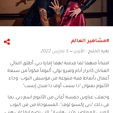
#مشاهير العالم
زهرة الخليج - الأردن
3 مارس 2022
امتناناً منهما لما قدمته لهما إمارة دبي، أطلق الثنائي
الفنانان كايزار آيام وفيرو بولي، ألبوماً مكوناً من سبعة
أعمال بأنماط فنية متنوعة من موسيقى البوب. وجاء
الألبوم بعنوان "ذا بيست أوف ذا ميدل إيست".
وحملت عناوين خمسة أغاني من الألبوم اسم دبي، بما
في ذلك "دبي إكسبو لوف"، المستوحاة من فن البوب
العربي المعاصر، و"دبي هاسلا"، التي تضم إيقاعات هيب