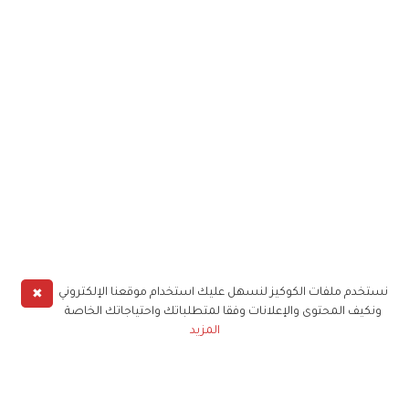
✖
نستخدم ملفات الكوكيز لنسهل عليك استخدام موقعنا الإلكتروني
ونكيف المحتوى والإعلانات وفقا لمتطلباتك واحتياجاتك الخاصة
المزيد