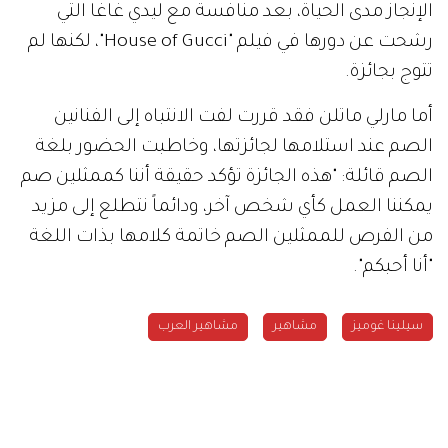
الإنجاز مدى الحياة، بعد منافسة مع ليدي غاغا التي
رشحت عن دورها في فيلم "House of Gucci"، لكنها لم
تتوج بجائزة.
أما مارلي ماتلن فقد قررت لفت الانتباه إلى الفنانين
الصم عند استلامها لجائزتها، وخاطبت الحضور بلغة
الصم قائلة: "هذه الجائزة تؤكد حقيقة أننا كممثلين صم
يمكننا العمل كأي شخص آخر، ودائماً نتطلع إلى مزيد
من الفرص للممثلين الصم خاتمة كلامها بذات اللغة
"أنا أحبكم".
سيلينا غوميز
مشاهير
مشاهير العرب