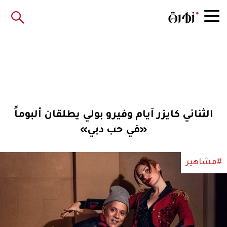
الثنائي كايزر آيام وفيرو بولي يطلقان ألبوماً
«في حب دبي»
#مشاهير