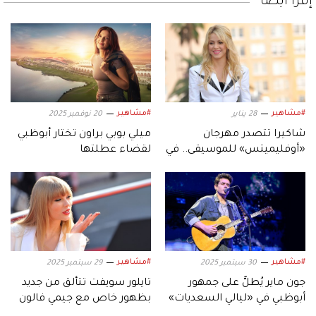
إقرأ أيضاً
#مشاهير
#مشاهير
28 يناير
20 نوفمبر 2025
شاكيرا تتصدر مهرجان
ميلي بوبي براون تختار أبوظبي
«أوفليميتس» للموسيقى.. في
لقضاء عطلتها
جزيرة ياس أبوظبي
#مشاهير
#مشاهير
30 سبتمبر 2025
29 سبتمبر 2025
جون ماير يُطلُّ على جمهور
تايلور سويفت تتألق من جديد
أبوظبي في «ليالي السعديات»
بظهور خاص مع جيمي فالون