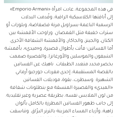
في هذه المجموعة، عادت امرأة «Emporio Armani»
إلى أناقتها الكلاسيكية الراقية، وقُدمت البدلات
الرسمية الناعمة بسراويل مرنة فضفاضة، وبلوزات أو
سترات خفيفة مثل القمصان. وراوحت الأقمشة بين:
الكتان، والجينز، والجاكار، والأقمشة الشفافة الأخرى.
أما الفساتين؛ فأتت بأطوال قصيرة، و«ميدي»، بأقمشة
الشيفون والموسلين والأورغانزا، والقصيرة صممت
بخصر محدد متعدد الطبقات. ناهيك عن الفساتين
بالقصة المستقيمة، إحدى مفردات جورجيو أرماني
الشهيرة. وسيطرت، بقوة، موديلات الفساتين
«الميدي» والقصيرة المنسقة مع بنطلونات شفافة
من لون الملابس نفسه، بطريقة عصرية وغير تقليدية.
إلى جانب ظهور الفساتين المطرزة بالكامل بألوان
زاهية، وأزياء المساء المزينة بالترتر البرّاق. وتناسقت