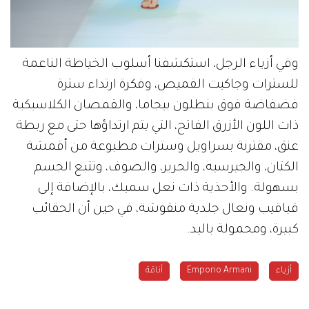
وفي أزياء الرجل، استكشفنا أسلوب الخياطة الناعمة
للسترات وجاكيت القميص، وفكرة ارتداء سترة
فضفاضة فوق بنطلون بيجاما، والقمصان الكلاسيكية
ذات اللون الأزرق الفاتح، التي يتم ارتداؤها حتى مع ربطة
عنق، مقترنة بسراويل وسترات مطبوعة من أقمشة
الكتان، والجيرسيه، والحرير، والصوف، وتتبع الجسم
بسهولة. والأحذية ذات نعل سميك، بالإضافة إلى
قباقيب ونعال جلدية منقوشة، في حين أن الحقائب
كبيرة، ومحمولة باليد.
أزياء
Emporio Armani
أناقة