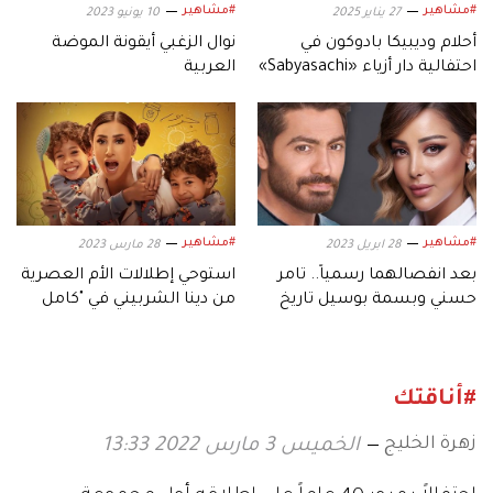
#مشاهير
#مشاهير
27 يناير 2025
10 يونيو 2023
أحلام وديبيكا بادوكون في
نوال الزغبي أيقونة الموضة
احتفالية دار أزياء «Sabyasachi»
العربية
بالهند
#مشاهير
#مشاهير
28 ابريل 2023
28 مارس 2023
بعد انفصالهما رسمياً.. تامر
استوحي إطلالات الأم العصرية
حسني وبسمة بوسيل تاريخ
من دينا الشربيني في "كامل
من التوتر
العدد"
#أناقتك
زهرة الخليج
الخميس 3 مارس 2022 13:33