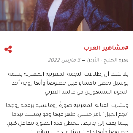
#مشاهير العرب
زهرة الخليج - الأردن
3 مارس 2022
بلا شك أن إطلالات النجمة المغربية المعتزلة بسمة
بوسيل تحظى باهتمامٍ كبير، خصوصاً وأنها زوجة أحد
النجوم المشهورين في عالمنا العربي.
ونشرت الفنانة المغربية صورةً رومانسية برفقة زوجها
"نجم الجيل" تامر حسني، ظهر فيها وهو يمسك بيدها
بينما يقف إلى جانبها، لتحظى هذه الصورة بتفاعلٍ كبيرٍ،
خصوصاً وأنها جاءت بمثابة ردٍ على شائعات