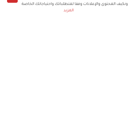
ونكيف المحتوى والإعلانات وفقا لمتطلباتك واحتياجاتك الخاصة
المزيد
حملوا تطبيق
زهرة الخليج
الاشتراك للحصول على ملخص أسبوعي على بريدك
الإلكتروني