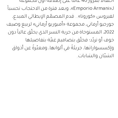
احتفالاً بمرور 40 عاماً على إطلاقه أول مجموعة
لـ«Emporio Armani»، وبعد فترة من الاحتجاب تحسباً
لفيروس «كورونا».. قدم المصمّم الإيطالي المبدع،
جورجيو أرماني، مجموعة «أمبوريو أرماني» لربيع وصيف
2022، المستوحاة من حرية النسر الذي يحلّق عالياً دون
خوف أو تردّد؛ فحلّق بتصاميم غنيّة بتفاصيلها
وإكسسواراتها، جريئةً في ألوانها، ومعبّرةً عن أذواق
الشبّان والشابات.