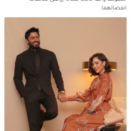
انفصالهما.