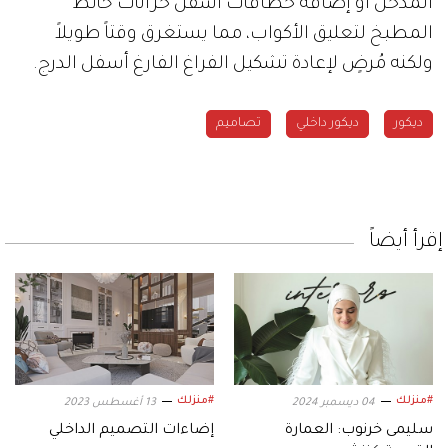
المدخل أو إضافة خطافات أسفل خزانات حائط
المطبخ لتعليق الأكواب، مما يستغرق وقتاً طويلاً
ولكنه مُرضٍ لإعادة تشكيل الفراغ الفارغ أسفل الدرج.
ديكور
ديكور داخلي
تصاميم
إقرأ أيضاً
#منزلك
#منزلك
04 ديسمبر 2024
13 أغسطس 2023
سليمى خرنوب: العمارة
إضاءات التصميم الداخلي