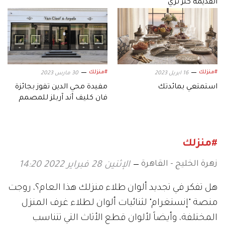
القديمة كنز ثري
#منزلك
#منزلك
16 ابريل 2023
30 مارس 2023
استمتعي بمائدتك
مفيدة محي الدين تفوز بجائزة
فان كليف أند آربلز للمصمم
الناشئ
#منزلك
زهرة الخليج - القاهرة
الإثنين 28 فبراير 2022 14:20
هل تفكر في تجديد ألوان طلاء منزلك هذا العام؟، روجت
منصة "إنستغرام" لثنائيات ألوان لطلاء غرف المنزل
المختلفة، وأيضاً لألوان قطع الأثاث التي تتناسب