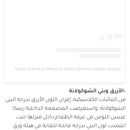
A post shared by Rebecca Gibbs (@rebeccagibbs.design)
-الأزرق وبني الشوكولاتة
من الثنائيات الكلاسيكية، إقران اللون الأزرق بدرجة البني
الشوكولاتة، واستعرضت المصممة الداخلية ريبيكا
غيبس اللونين في غرفة الطعام داخل منزلها حيث
اعتمدت لون البني بدرجة فاتحة للغاية في هيئة ورق