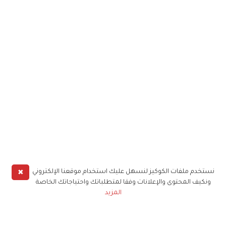
✖
نستخدم ملفات الكوكيز لنسهل عليك استخدام موقعنا الإلكتروني
ونكيف المحتوى والإعلانات وفقا لمتطلباتك واحتياجاتك الخاصة
المزيد