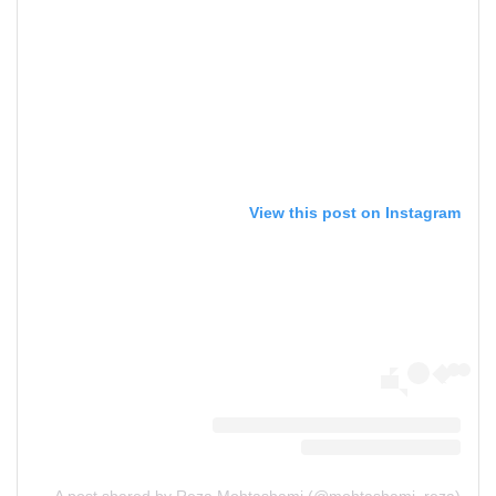
View this post on Instagram
A post shared by Reza Mohtashami (@mohtashami_reza)