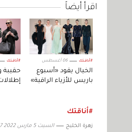
اقرأ أيضاً
06 أغسطس
#أناقتك
#أناقتك
الخيال يقود «أسبوع
حقيبة و
باريس للأزياء الراقية»
إطلالات
«التوت
صيف 2026
#أناقتك
زهرة الخليج
السبت 5 مارس 2022 12:27