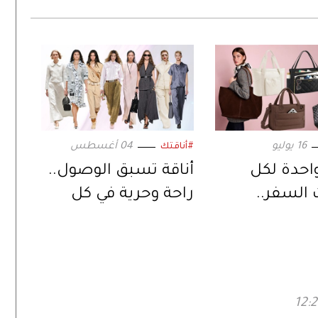
16 يوليو
04 أغسطس
#أناقتك
احدة لكل
أناقة تسبق الوصول..
 السفر..
راحة وحرية في كل
» تتصدر موضة
تفصيلة