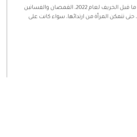
قدم فيليب ليم، في عرضه لمجموعة أزياء ما قبل الخريف لعام 2022، القمصان والفساتين
، حتى تتمكن المرأة من ارتدائها، سواء كانت على