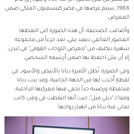
1988، سيتم عرضها في قصر كينسغتون الملكي ضمن
المعرض.
وأضافت الصحيفة، أن هذه الصورة التي التقطها
المصور العالمي ديفيد بيلي، تعد جزءاً من مجموعة
شهيرة بتكليف من "معرض اللوحات القومي" في لندن،
إلا أن بيلي احتفظ بها ضمن أرشيفه الشخصي.
وفي الصورة، تُطل الأميرة ديانا بالأبيض والأسود، في
لقطةٍ أُخذت لها من الجهة الجانبية، وقد بدت ديانا
متحفظة ورصينة جداً تخفي فيها معركتها الداخلية،
وفقا لـ "ديلي ميل"، حيث أنها التقطت في وقتٍ كانت
تعاني فيه ديانا من انهيار زواجها.