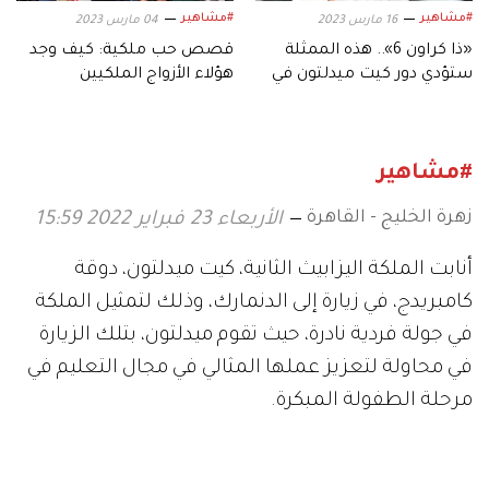
#مشاهير
#مشاهير
16 مارس 2023
04 مارس 2023
«ذا كراون 6».. هذه الممثلة
قصص حب ملكية: كيف وجد
ستؤدي دور كيت ميدلتون في
هؤلاء الأزواج الملكيين
شبابها
بعضهم البعض
#مشاهير
زهرة الخليج - القاهرة
الأربعاء 23 فبراير 2022 15:59
أنابت الملكة اليزابيث الثانية، كيت ميدلتون، دوقة
كامبريدج، في زيارة إلى الدنمارك، وذلك لتمثيل الملكة
في جولة فردية نادرة، حيث تقوم ميدلتون، بتلك الزيارة
في محاولة لتعزيز عملها المثالي في مجال التعليم في
مرحلة الطفولة المبكرة.