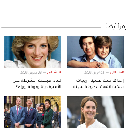
إقرأ أيضاً
#مشاهير
#مشاهير
03 ابريل 2023
28 مارس 2023
إحداها تمت علانية.. زيجات
لماذا قبضت الشرطة على
ملكية انتهت بطريقة سيئة
الأميرة ديانا ودوقة يورك؟