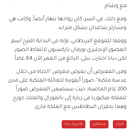
مع ويليام.
ومع ذلك، في السر، كان زواجها ينهار أيضاً، وكانت هي
وتشارلز يتباعدان بشكل متزايد.
ووفقا للموقع البريطاني، فإنه في البداية اقترح اسم
المصور الإنجليزي نورمان باركنسون لالتقاط الصور،
لكن ديانا اختارت بيلي، البالغ من العمر الآن 84 عاماً.
ومن المفترض أن يعرض معرض "الحياة من خلال
عدسة ملكية"، صوراً أيقونية للعائلة الملكية على مدى
200 عام الماضية، حيث سيتضمن المعرض صوراً
للملكة فيكتوريا في زيارة إلى بالمورال والملك جورج
وهما يحفران البطاطس مع الملكة ماري.
أمراء
مشاهير
الأميرة ديانا