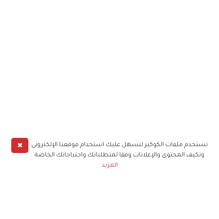
✖
نستخدم ملفات الكوكيز لنسهل عليك استخدام موقعنا الإلكتروني
ونكيف المحتوى والإعلانات وفقا لمتطلباتك واحتياجاتك الخاصة
المزيد
حملوا تطبيق