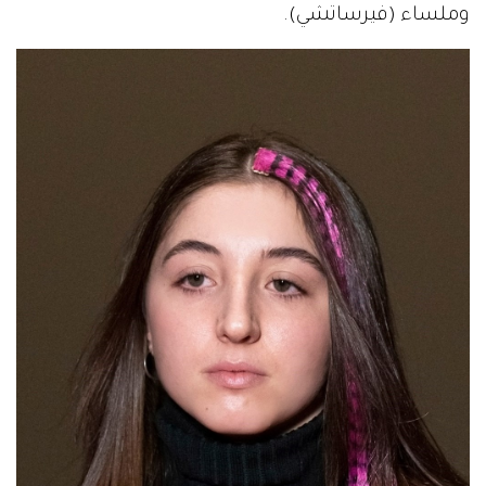
وملساء (فيرساتشي).