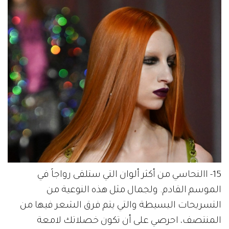
15- االنحاسي من أكثر ألوان التي ستلقى رواجاً في
الموسم القادم. ولجمال مثل هذه النوعية من
التسريحات البسيطة والتي يتم فرق الشعر فيها من
المنتصف، احرصي على أن تكون خصلاتك لامعة