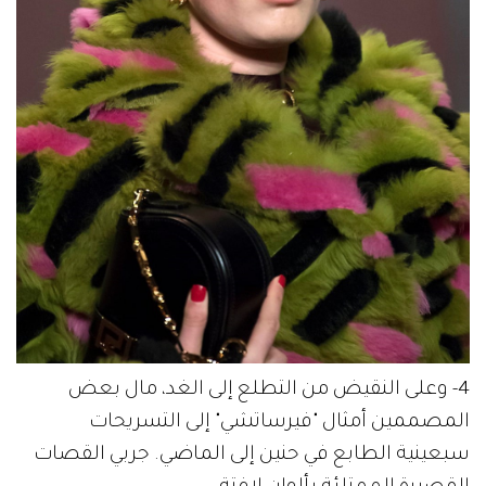
4- وعلى النقيض من التطلع إلى الغد، مال بعض
المصممين أمثال "فيرساتشي" إلى التسريحات
سبعينية الطابع في حنين إلى الماضي. جربي القصات