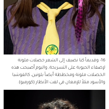
16- وقديماً كنا نضيف إلى الشعر خصلات ملونة
لإضفاء الحيوية على التسريحة، واليوم أصبحت هذه
الخصلات ملونة ومخططة أيضاً بلونين، كالفوشيا
والأسود مثلاً للإمعان في لفت الأنظار (كورميو).