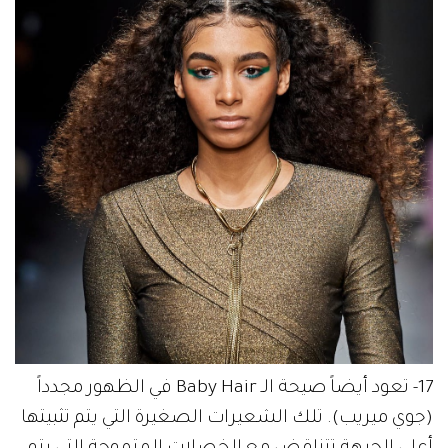
17- تعود أيضاً صيحة الـ Baby Hair في الظهور مجدداً
(جوي ميريب). تلك الشعيرات الصغيرة التي يتم تثبيتها