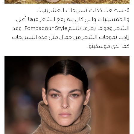
6- سطعت كذلك تسريحات العشرينيات
والخمسينيات والتي كان يتم رفع الشعر فيها أعلى
الشعر وهو ما يعرف باسم Pompadour Style. وقد
زادت تموجات الشعر من جمال مثل هذه التسريحات
كما لدى موسكينو.