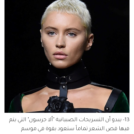
13- يبدو أن التسريحات الصبيانية "ألا جرسون" التي يتم
فيها قص الشعر تماماً ستعود بقوة في موسم