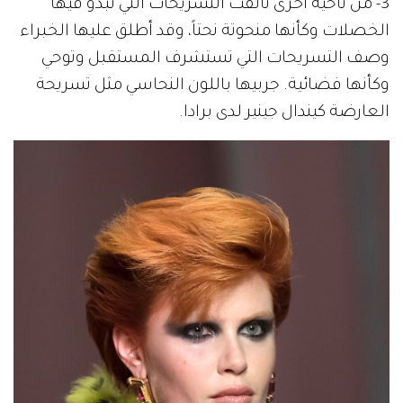
3- من ناحية أخرى تألقت التسريحات التي تبدو فيها
الخصلات وكأنها منحوتة نحتاً، وقد أطلق عليها الخبراء
وصف التسريحات التي تستشرف المستقبل وتوحي
وكأنها فضائية. جربيها باللون النحاسي مثل تسريحة
العارضة كيندال جينير لدى برادا.