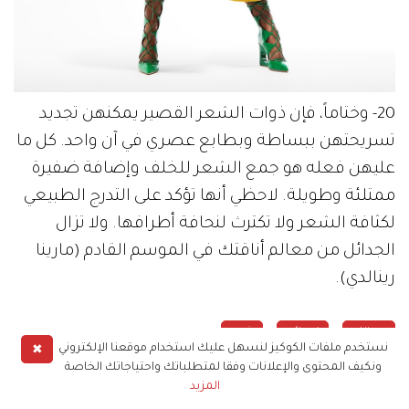
20- وختاماً، فإن ذوات الشعر القصير يمكنهن تجديد
تسريحتهن ببساطة وبطابع عصري في آن واحد. كل ما
عليهن فعله هو جمع الشعر للخلف وإضافة ضفيرة
ممتلئة وطويلة. لاحظي أنها تؤكد على التدرج الطبيعي
لكثافة الشعر ولا تكترث لنحافة أطرافها. ولا تزال
الجدائل من معالم أناقتك في الموسم القادم (مارينا
رينالدي).
جمالك
نصائح
شعر
✖
نستخدم ملفات الكوكيز لنسهل عليك استخدام موقعنا الإلكتروني
ونكيف المحتوى والإعلانات وفقا لمتطلباتك واحتياجاتك الخاصة
المزيد