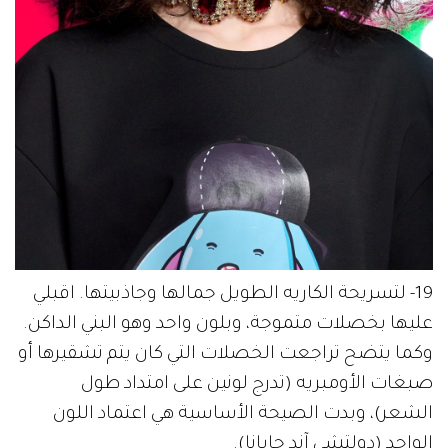
19- لتسريحة الكاريه الطويل جمالها وجاذبيتها. اقبلي
عليها بخصلات متموجة، وبلون واحد وهو البني الداكن.
وكما يتضح تراجعت الخصلات التي كان يتم تشقيرها أو
صبغات الأومبريه (تدرج لونين على امتداد طول
الشعر)، وبدت الصيحة الأساسية هي اعتماد اللون
الواحد (دولتشي آند جابانا).