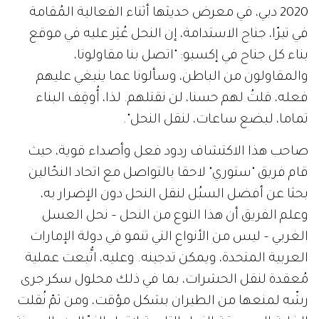
2020 دبي، في معرض حديثها أثناء الفعالية المُقامة
في تيرّا، جناح الاستدامة، إن النحل عُثِر عليه في موقع
بناء كل جناح في إكسبو: "اتصل بنا مقاولونا،
والمقاولون من الباطن، وسألونا عما ينبغي عليهم
فعله، قلتُ لهم حسنا، لن نقتلهم. لذا، أُوقِف البناء
تماما، لبضع ساعات، لنقل النحل".
صاحب هذا الاكتشاف ردود فعل وأصداء قوية، حيث
قام فريق "ستوري" لاحقا بالتواصل مع اتحاد النحّالين
بحثا عن أفضل السبُل لنقل النحل دون الإضرار به،
وعلم الفريق أن هذا النوع من النحل – نحل العسل
الغربي – ليس من الأنواع التي تنمو في دولة الإمارات
العربية المتحدة، ويمكن تدجينه. وعليه، اتُّبعت عملية
مُعقدة لنقل الحشرات، بما في ذلك محلول سكر جرى
رشّه لمنعها من الطيران بشكل مؤقت، ومن ثمّ نُقلت