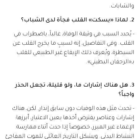
والشابات.
2. لماذا «يسكت» القلب فجأة لدى الشباب؟
- يُحدد السبب في وثيقة الوفاة، غالباً، باضطراب في
القلب. وفي التفاصيل، إنه لسببٍ ما يخرج القلب عن
السيطرة، ويُعرف ذلك الإيقاع غير الطبيعي للقلب
بـ«الرجفان البطيني».
3. هل هناك إشارات ما، ولو قليلة، تجعل الحذر
واجباً؟
- تحدث مثل هذه الوفيات دون سابق إنذار. لكن، هناك
إشارات وعناصر يفترض أخذها بعين الاعتبار، أبرزها:
الإغماء غير المبرر، خصوصاً إذا حدث أثناء ممارسة
النشاط البدني. ويشكل التاريخ العائلي للموت المفاجئ