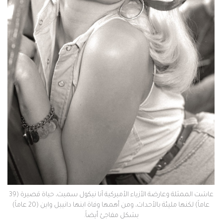
عاشت الممثلة وعارضة الأزياء الأميركية آنا نيكول سميث، حياة قصيرة (39
عاماً) لكنها مليئة بالأحداث، ومن أهمها وفاة ابنها دانييل واين (20 عاماً)
بشكل مفاجئ أيضاً.