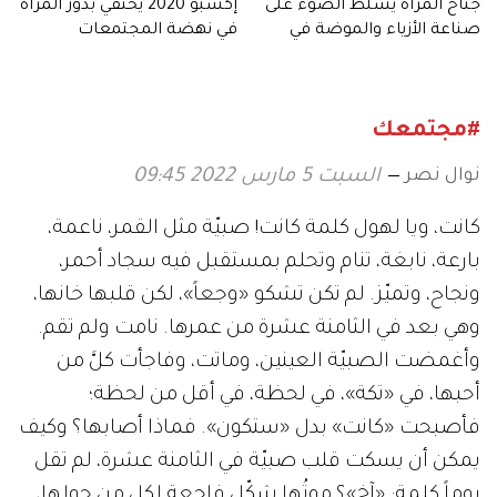
جناح المرأة يسلط الضوء على
إكسبو 2020 يحتفي بدور المرأة
صناعة الأزياء والموضة في
في نهضة المجتمعات
نيجيريا
#مجتمعك
نوال نصر
السبت 5 مارس 2022 09:45
كانت، ويا لهول كلمة كانت! صبيّة مثل القمر، ناعمة،
بارعة، نابغة، تنام وتحلم بمستقبل فيه سجاد أحمر،
ونجاح، وتميّز. لم تكن تشكو «وجعاً»، لكن قلبها خانها،
وهي بعد في الثامنة عشرة من عمرها. نامت ولم تقم.
وأغمضت الصبيّة العينين، وماتت، وفاجأت كلَّ من
أحبها، في «تكة»، في لحظة، في أقل من لحظة؛
فأصبحت «كانت» بدل «ستكون». فماذا أصابها؟ وكيف
يمكن أن يسكت قلب صبيّة في الثامنة عشرة، لم تقل
يوماً كلمة: «آخ»؟ موتُها شكّل فاجعة لكل من حولها،