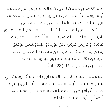
عام 2021، أربعة من لاعبي كرة القدم، توفوا في خمسة
أيام. وهنا، بدأ الكلام عن ضرورة وجود سيارات إسعاف
في الملاعب؛ لمحاولة إنقاذ أي رياضي يتعرض
لمشكلات في القلب. والشباب الأربعة هم: لاعب فريق
نادي الإسماعيلي المصري سابقاً أدهم السلحدار (35
عاماً)، وحارس مرمى نادي تورنادو الإندونيسي توفيق
رمزي (20 عاماً)، ولاعب نادي مسقط العماني مخلد
الرقادي (29 عاماً)، وقائد فريق مولودية سعيدة
الجزائري سفيان لوكار (28 عاماً).
الممثلة والمذيعة وئام الحمداني (34 عاماً)، توفيت في
سيارتها بسبب أزمة قلبية مفاجئة في أبوظبي، ولم تكن
تعاني أي أمراض. والممثلة صفاء مغربي توفيت، هي
أيضاً، إثر أزمة قلبية مفاجئة.