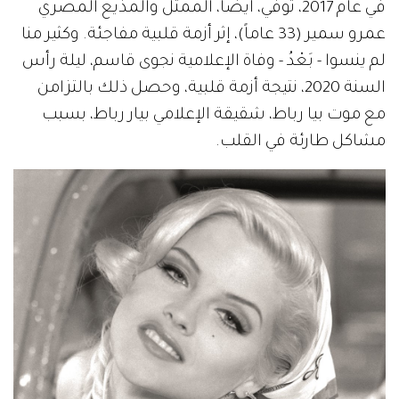
في عام 2017، توفي، أيضاً، الممثل والمذيع المصري
عمرو سمير (33 عاماً)، إثر أزمة قلبية مفاجئة. وكثير منا
لم ينسوا - بَعْدُ - وفاة الإعلامية نجوى قاسم، ليلة رأس
السنة 2020، نتيجة أزمة قلبية، وحصل ذلك بالتزامن
مع موت بيا رباط، شقيقة الإعلامي بيار رباط، بسبب
مشاكل طارئة في القلب.