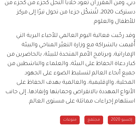
دبي، ومن المقرر أن تعود خلايا النحل كجزء من كجزء من
دستركت 2020، لتُشكّل جزءا من تحول تيرّا إلى مركز
للأطفال والعلوم.
وقد رحّبت فعالية اليوم العالمي للأحياء البرية التي
أُقيمت بالشراكة مع وزارة التغيّر المناخي والبيئة
الإماراتية، وبرنامج الأمم المتحدة للبيئة، بالحاضرين من
كبار دعاة الحفاظ على البيئة، والعلماء والناشطين من
جميع أنحاء العالم لتسليط الضوء على الجهود
المحلية، والإقليمية، والعالمية بهدف الحفاظ على
الأنواع المهددة بالانقراض وحمايتها وإنقاذها، إلى جانب
استلهام إجراءات مماثلة على مستوى العالم.
إكسبو 2020
مجتمع
منوعات