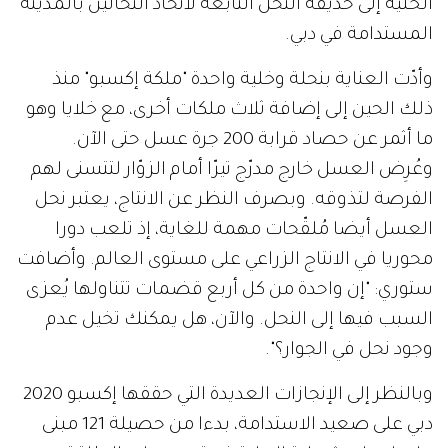
الخلية إلى حديقة النحل التابعة لاتحاد النحّالين بالمدينة
المستدامة في دبي.
وأدّت العناية بنحلة وخلية واحدة "ملكة إكسبو" منذ
ذلك الحين إلى إضافة ثلاث ملكات أخرى، مع خلايا وهو
ما أثمر عن حصاد قرابة 200 جرة عسل حتى الآن.
وعُرِض العسل خارج مدرّج تيرّا أمام الزوّار لتتسنى لهم
الفرصة لتذوقه. وبصرف النظر عن الانتاج، يعتبر نحل
العسل أيضا مُلقّحات مهمة للغاية، إذ تلعب دورا
محوريا في الانتاج الزراعي على مستوى العالم. وأضافت
ستوري: "إن واحدة من كل أربع قضمات تتناولها يُعزى
السبب فيها إلى النحل. والآن، هل يمكنك تخيل عدم
وجود نحل في الجوار؟".
وبالنظر إلى الإنجازات العديدة التي حققها إكسبو 2020
دبي على صعيد الاستدامة، بدءا من حصيلة 121 مبنى