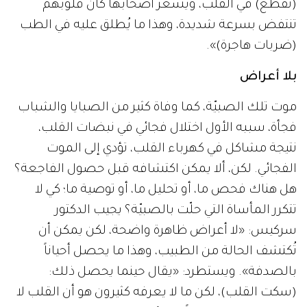
(تقطع) في القلب، ويشعر أصحابها كأن قلوبهم
تنتفض بسرعة شديدة، وهذا ما يُطلق عليه في الطب
(ضربات هاجرة)».
بلا أعراض
موت تلك الصبيّة، كما وفاة كثير من الصبايا والشباب
فجأة، سببه الأول اختلال فجائي في نبضات القلب،
نتيجة مشاكل في كهرباء القلب، تؤدي إلى الموت
الفجائي. لكن، ألا يمكن اكتشافه قبل حصول الفاجعة؟
هل هناك فحص ما، أو تحليل ما، أو توصية ما؛ كي لا
تتكرر المأساة التي حلّت بالصبيّة؟ يجيب الدكتور
سركيس: «لا أعراض ظاهرة واضحة، لكن يمكن أن
تُكتشف الحالة من الطبيب، وهذا ما يحصل أحياناً
بالصدفة». ويستطرد: «يقال حينما يحصل ذلك:
(سكت القلب)، لكن ما لا يعرفه كثيرون هو أن القلب لا