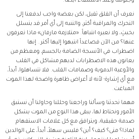
وجلوساً وعند الاستلقاء أيضاً.
نعرف أن القلق ثقيل، لكن بعضه واجب لدفعنا إلى
التحرك والمراقبة أكثر، والتنبه إلى أي أمر قد يتسلل
بخبثٍ، ولا نعيره انتباهاً. «متلازمة مارفان» ماذا تعرفون
عنها؟ من الآن فصاعداً انتبهوا إليها أكثر.. إنها
اضطراب في الأنسجة الضامة بالجسم، ومعظم من
يعانون هذه الاضطرابات لديهم مشاكل في القلب
والأوعية الدموية وصمامات القلب. فلا تتساهلوا، أبداً،
مع أي إشارة؛ لأنه لا أعراض ظاهرة واضحة لهذا الموت
المباغت.
مهما تحدثنا وسألنا وراجعنا وحللنا وحاولنا أن نستبق
الأمور ونحتاط لها، يبقى هذا النوع من الموت يشكل
صدمة حقيقية، ويترافق مع كل علامات الاستفهام:
لماذا؟ متى؟ كيف؟ أين؟ فليس سهلاً، أبداً، على الوالدين