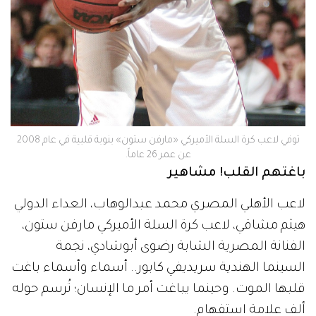
توفي لاعب كرة السلة الأميركي «مارفن ستون» بنوبة قلبية في عام 2008
عن عمر 26 عاماً.
باغتهم القلب! مشاهير
لاعب الأهلي المصري محمد عبدالوهاب، العداء الدولي
هيثم مشاقي، لاعب كرة السلة الأميركي مارفن ستون،
الفنانة المصرية الشابة رضوى أبوشادي، نجمة
السينما الهندية سريديفي كابور.. أسماء وأسماء باغت
قلبها الموت. وحينما يباغت أمر ما الإنسان؛ تُرسم حوله
ألف علامة استفهام.