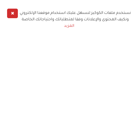
✖
نستخدم ملفات الكوكيز لنسهل عليك استخدام موقعنا الإلكتروني
ونكيف المحتوى والإعلانات وفقا لمتطلباتك واحتياجاتك الخاصة
المزيد
حملوا تطبيق
زهرة الخليج
الاشتراك للحصول على ملخص أسبوعي على بريدك
الإلكتروني