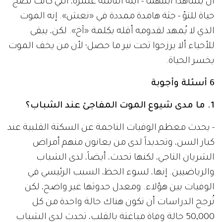
أن يشاهدا ابنتهما - ابنة الثامنة عشرة، التي كانت تضجّ
حياة للتوّ - جثة هامدة ممددة في «نعش». إنه الموت
الذي لا يُمهد لقدومه أقله بكلمة «آخ». لكن، يبقى
للأحياء ألا يرزحوا تحت نير ما حصل؛ لأن من يخف الموت
يخسر الحياة.
6 أسئلة وأجوبة
1. ما مدى شيوع الموت المفاجئ عند الشباب؟
- يحدث معظم الوفيات الناجمة عن السكتة القلبية عند
كبار السن، وتحديداً لدى من يعانون منهم أمراض
الشريان التاجي، لكنها تحدث، أيضاً، لدى الشباب
والرياضيين. إنها، لسوء الحظ، السبب الرئيسي في
الوفيات بين هؤلاء. ومعدل حدوثها غير واضح، لكن
تُرجح الدراسات أن تكون هناك حالة واحدة من كل
50,000 حالة وفاة مباغتة بالقلب، تحدث لدى الشباب