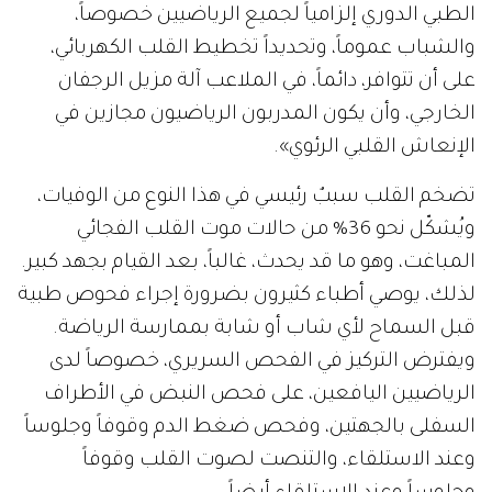
الطبي الدوري إلزامياً لجميع الرياضيين خصوصاً،
والشباب عموماً، وتحديداً تخطيط القلب الكهربائي،
على أن تتوافر، دائماً، في الملاعب آلة مزيل الرجفان
الخارجي، وأن يكون المدربون الرياضيون مجازين في
الإنعاش القلبي الرئوي».
تضخم القلب سببٌ رئيسي في هذا النوع من الوفيات،
ويُشكّل نحو 36% من حالات موت القلب الفجائي
المباغت، وهو ما قد يحدث، غالباً، بعد القيام بجهد كبير.
لذلك، يوصي أطباء كثيرون بضرورة إجراء فحوص طبية
قبل السماح لأي شاب أو شابة بممارسة الرياضة.
ويفترض التركيز في الفحص السريري، خصوصاً لدى
الرياضيين اليافعين، على فحص النبض في الأطراف
السفلى بالجهتين، وفحص ضغط الدم وقوفاً وجلوساً
وعند الاستلقاء، والتنصت لصوت القلب وقوفاً