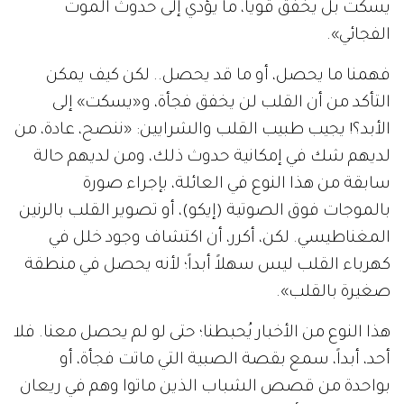
يسكت بل يخفق قوياً، ما يؤدي إلى حدوث الموت
الفجائي».
فهمنا ما يحصل، أو ما قد يحصل.. لكن كيف يمكن
التأكد من أن القلب لن يخفق فجأة، و«يسكت» إلى
الأبد؟! يجيب طبيب القلب والشرايين: «ننصح، عادة، من
لديهم شك في إمكانية حدوث ذلك، ومن لديهم حالة
سابقة من هذا النوع في العائلة، بإجراء صورة
بالموجات فوق الصوتية (إيكو)، أو تصوير القلب بالرنين
المغناطيسي. لكن، أكرر، أن اكتشاف وجود خلل في
كهرباء القلب ليس سهلاً أبداً؛ لأنه يحصل في منطقة
صغيرة بالقلب».
هذا النوع من الأخبار يُحبطنا؛ حتى لو لم يحصل معنا. فلا
أحد، أبداً، سمع بقصة الصبية التي ماتت فجأة، أو
بواحدة من قصص الشباب الذين ماتوا وهم في ريعان