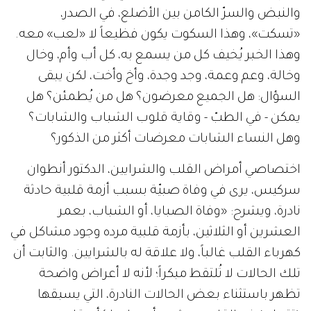
والنبض والسرّ الكامن بين الأضلع، في الصدر،
«تسكت»، وهذا السكوت يكون فظيعاً لا «لعب» معه.
وهذا الخبر يُخيف كل من يسمع به، كل أب وأم، وخال
وخالة، وعم وعمة، وجد وجدة، وأخ وأخت، لكن يبقى
السؤال: هل الجميع معرضون؟ هل من يُطمئن؟ هل
يمكن - في الطبّ - وقاية قلوب الشباب والشابات؟
وهل النساء الشابات معرضات أكثر من الذكور؟
اختصاصي أمراض القلب والشرايين، الدكتور أنطوان
سركيس، يرى في وفاة صبيّة بسبب أزمة قلبية حادثة
نادرة، ويشرح: «وفاة الصبايا، أو الشباب، بعمر
العشرين أو الثلاثين، بأزمة قلبية مرده وجود مشاكل في
كهرباء القلب غالباً، ولا علاقة له بالشرايين. والثابت أن
تلك الحالات لا تُلتقط مبكراً؛ لأنه لا أعراض واضحة
تظهر باستثناء بعض الحالات النادرة، التي يسبقها