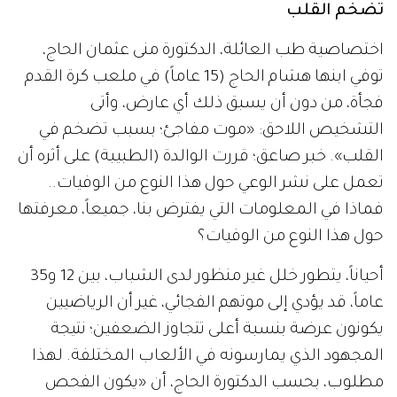
تضخم القلب
اختصاصية طب العائلة، الدكتورة منى عثمان الحاج،
توفي ابنها هشام الحاج (15 عاماً) في ملعب كرة القدم
فجأة، من دون أن يسبق ذلك أي عارض، وأتى
التشخيص اللاحق: «موت مفاجئ؛ بسبب تضخم في
القلب». خبر صاعق؛ قررت الوالدة (الطبيبة) على أثره أن
تعمل على نشر الوعي حول هذا النوع من الوفيات..
فماذا في المعلومات التي يفترض بنا، جميعاً، معرفتها
حول هذا النوع من الوفيات؟
أحياناً، يتطور خلل غير منظور لدى الشباب، بين 12 و35
عاماً، قد يؤدي إلى موتهم الفجائي، غير أن الرياضيين
يكونون عرضة بنسبة أعلى تتجاوز الضعفين؛ نتيجة
المجهود الذي يمارسونه في الألعاب المختلفة. لهذا
مطلوب، بحسب الدكتورة الحاج، أن «يكون الفحص