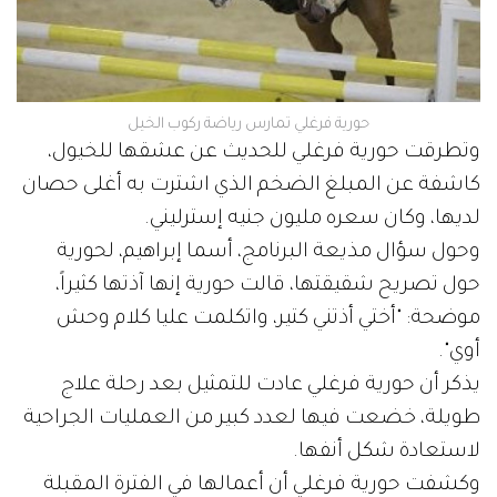
حورية فرغلي تمارس رياضة ركوب الخيل
وتطرقت حورية فرغلي للحديث عن عشقها للخيول،
كاشفة عن المبلغ الضخم الذي اشترت به أغلى حصان
لديها، وكان سعره مليون جنيه إسترليني.
وحول سؤال مذيعة البرنامج، أسما إبراهيم، لحورية
حول تصريح شقيقتها، قالت حورية إنها آذتها كثيراً،
موضحة: "أختي أذتني كتير، واتكلمت عليا كلام وحش
أوي".
يذكر أن حورية فرغلي عادت للتمثيل بعد رحلة علاج
طويلة، خضعت فيها لعدد كبير من العمليات الجراحية
لاستعادة شكل أنفها.
وكشفت حورية فرغلي أن أعمالها في الفترة المقبلة