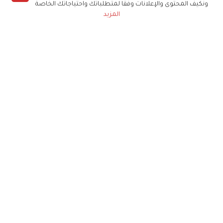
ونكيف المحتوى والإعلانات وفقا لمتطلباتك واحتياجاتك الخاصة
المزيد
حملوا تطبيق
زهرة الخليج
الاشتراك للحصول على ملخص أسبوعي على بريدك
الإلكتروني