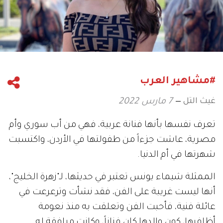
#مشاهير العرب
غيث التل
7 مارس 2022
تعرف نفسها بأنها فنانة عربية، فهي من أب سوري وأم
مصرية، عاشت جزءاً من طفولتها في الأردن، واكتسبت
شهرتها في أم الدنيا.
الممثلة شيماء يونس تعتبر في حديثها، لـ"زهرة الخليج"،
أنها ليست غريبة على الفن، فقد نشأت وترعرعت في
عائلة فنية، فأحبت الفن وتعلقت به منذ نعومة
أظافرها، كون والدها كان فناناً، وكانت مرافقة له