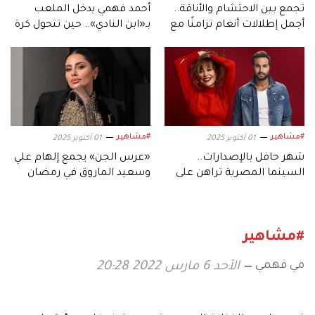
تجمع بين الاحتشام والأناقة..
أحمد فهمي يدخل الملعب
أجمل إطلالات أنغام تزامنًا مع
بـ«ابن النادي».. حين تتحول كرة
عيد ميلادها الـ53
القدم إلى دراما
#مشاهير
#مشاهير
01 أكتوبر 2025
01 أكتوبر 2025
شهر حافل بالإصدارات..
«عرس الجن» يجمع إلهام علي
السينما المصرية تراهن على
وسعيد الماروق في رمضان
موسم أكتوبر
2026
#مشاهير
مي فهمي
الأحد 6 مارس 2022 20:28