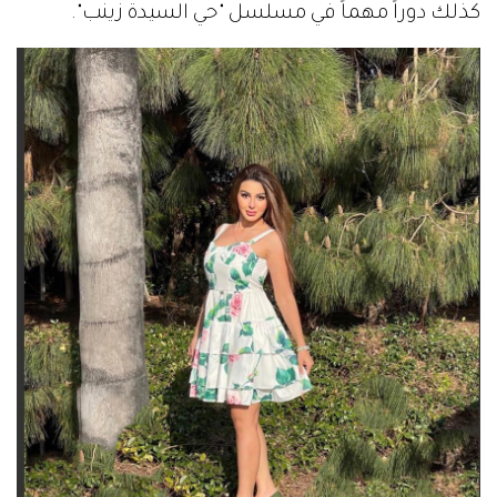
كذلك دوراً مهماً في مسلسل "حي السيدة زينب".