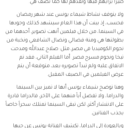
كثيراً برأيهم فيها ونقدهم لها كما تصف هي.
ولا يتوقف نشاط شيماء يونس عند شهر رمضان
فحسب، إذ بينت أن هذا العام سيشهد كذلك وجودها
في السينما، من خلال فيلمين أنهت تصوير، أحدهما من
بطولتها هي ومنة فضالي ونضال الشافعي ونخبة من
نجوم الكوميديا في مصر، مثل: صلاح عبدالله ومدحت
تيخا ونجوم مسرح مصر. أما الفيلم الثاني، فقد تم
الاتفاق عليه ولم تبدأ تصويره بعد، متوقعة أن يتم
عرض الفيلمين في الصيف المقبل.
وهنا توضح شيماء يونس أنها لا تميز بين السينما
والدراما، ولا تفضل أياً منهما على الآخر، فالدراما قادرة
على الانتشار أكثر، لكن تبقى السينما تمتلك سحراً خاصاً
يجذب الفنانين.
وبالعودة إلى الدراما، تكشف الفنانة يونس عن حبها