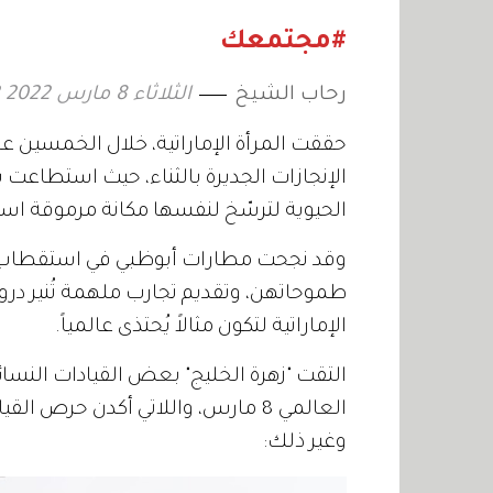
#مجتمعك
رحاب الشيخ
الثلاثاء 8 مارس 2022 21:02
حققت المرأة الإماراتية، خلال الخمسين عام
الإنجازات الجديرة بالثناء، حيث استطاعت
الحيوية لترسّخ لنفسها مكانة مرموقة ا
وقد نجحت مطارات أبوظبي في استقطاب وتأ
طموحاتهن، وتقديم تجارب ملهمة تُنير دروب
الإماراتية لتكون مثالاً يُحتذى عالمياً.
التقت "زهرة الخليج" بعض القيادات النسائ
العالمي 8 مارس، واللاتي أكدن حرص
وغير ذلك: