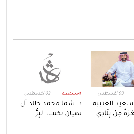
03 أغسطس
02 أغسطس
#مجتمعك
 سعيد العتيبة
د. شما محمد خالد آل
رَةٌ مِنْ بِلَادِي
نهيان تكتب: البِرُّ
اللوجستي!