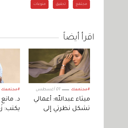
مجتمع
تحقيق
منوعات
اقرأ أيضاً
01 أغسطس
#مجتمعك
#مجتمعك
ميثاء عبدالله: أعمالي
د. مانع
تشكل نظرتي إلى
يكتب: زَهْ
نفسي والعالم