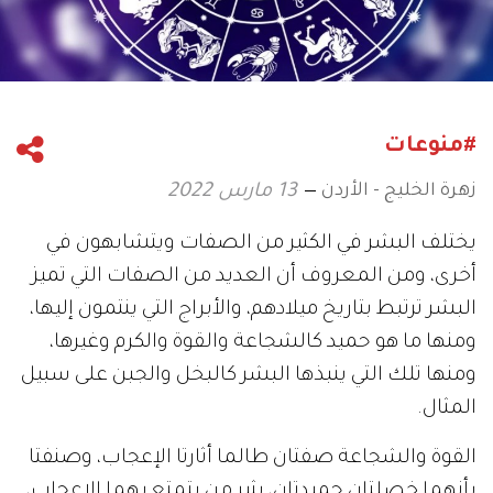
#منوعات
زهرة الخليج - الأردن
13 مارس 2022
يختلف البشر في الكثير من الصفات ويتشابهون في
أخرى، ومن المعروف أن العديد من الصفات التي تميز
البشر ترتبط بتاريخ ميلادهم، والأبراج التي ينتمون إليها،
ومنها ما هو حميد كالشجاعة والقوة والكرم وغيرها،
ومنها تلك التي ينبذها البشر كالبخل والجبن على سبيل
المثال.
القوة والشجاعة صفتان طالما أثارتا الإعجاب، وصنفتا
بأنهما خصلتان حميدتان، يثير من يتمتع بهما الإعجاب،