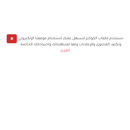
✖
نستخدم ملفات الكوكيز لنسهل عليك استخدام موقعنا الإلكتروني
ونكيف المحتوى والإعلانات وفقا لمتطلباتك واحتياجاتك الخاصة
المزيد
حملوا تطبيق
زهرة الخليج