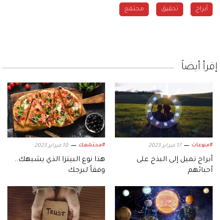
أبراج
تحقيق
مجتمع
إقرأ أيضاً
#منوعات
#مجتمعك
17 فبراير 2023
10 فبراير 2023
أبراج تميل إلى البذخ على
هذا نوع البيتزا الذي يشبهك..
أحبائهم
وفقاً لبرجك