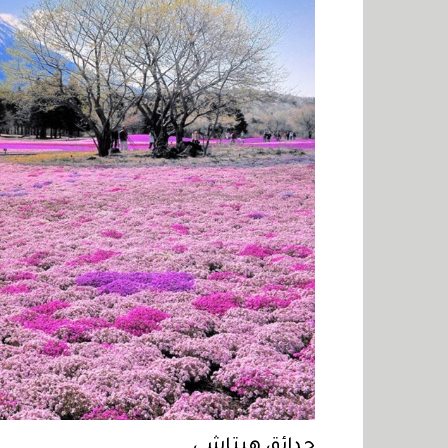
حدائق هيتاشي