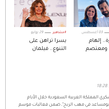
03 أغسطس
29 يوليو
#مشاهير
.. إلهام
يسرا تراهن على
ومعتصم
التنوع.. فيلمان
ي ثنائية
ومسلسل في موسم
ة عبر «حين
واحد
لحب»
سكري المملكة العربية السعودية خلال الأيام
ومساعد في مهب الريح"، ضمن فعاليات موسم