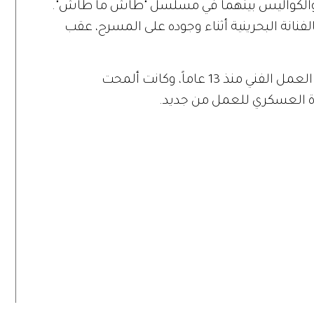
 والكواليس بينهما في مسلسل "طاش ما طاش".
لفنانة البحرينية أثناء وجوده على المسرح، عقب
يذكر أن الفنانة زينب العسكري قد اعتزلت العمل الفني منذ 13 عاماً، وكانت ألمحت
ودة العسكري للعمل من جديد.