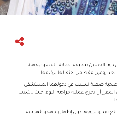
 دونا الحسين شقيقة الفنانة السعودية هبة
عد يومين فقط من احتفالها بزفافها.
زمة صحية صعبة تسببت في دخولهما المستشفى
المقرر أن يجري عملية جراحية اليوم، حيث ناشدت
ا.
 فيديو لزوجها دون إظهار وجهه وظهر فيه