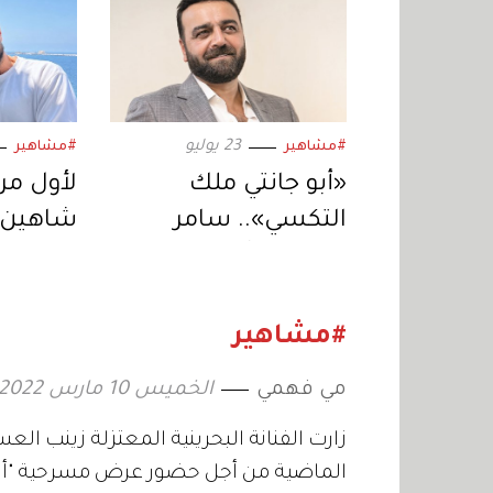
23 يوليو
#مشاهير
#مشاهير
«أبو جانتي ملك
لأول مرة
التكسي».. سامر
شاهين 
المصري يُعيد إحياء
النهار ف
المسلسل في دراما
سينمائي
رمضان 2027
يكتب ا
#مشاهير
مي فهمي
الخميس 10 مارس 2022 18:28
زارت الفنانة البحرينية المعتزلة زينب الع
الماضية من أجل حضور عرض مسرحية "أب