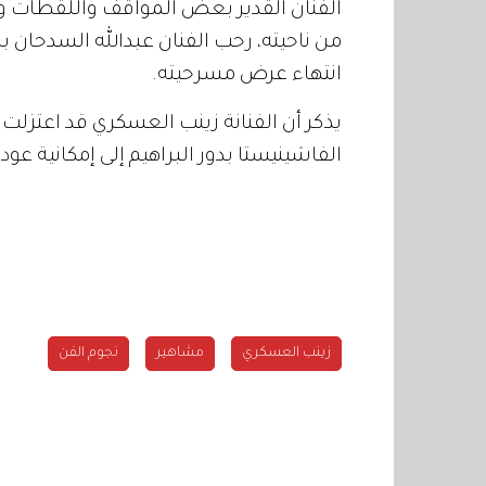
الفنان القدير بعض المواقف واللقطات
من ناحيته، رحب الفنان عبدالله السدحان با
انتهاء عرض مسرحيته.
الفاشينيستا بدور البراهيم إلى إمكانية ع
زينب العسكري
مشاهير
نجوم الفن