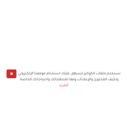
✖
نستخدم ملفات الكوكيز لنسهل عليك استخدام موقعنا الإلكتروني
ونكيف المحتوى والإعلانات وفقا لمتطلباتك واحتياجاتك الخاصة
المزيد
حملوا تطبيق
زهرة الخليج