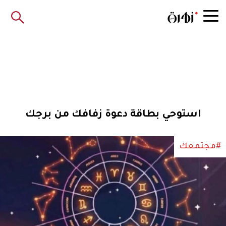
استوحي بطاقة دعوة زفافك من برجك
#مجتمعك