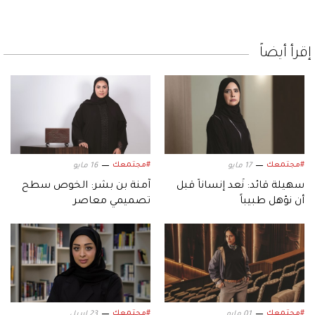
إقرأ أيضاً
#مجتمعك
#مجتمعك
17 مايو
16 مايو
سهيلة قائد: نُعد إنساناً قبل
آمنة بن بشر: الخوص سطح
أن نؤهل طبيباً
تصميمي معاصر
#مجتمعك
#مجتمعك
01 مايو
23 ابريل